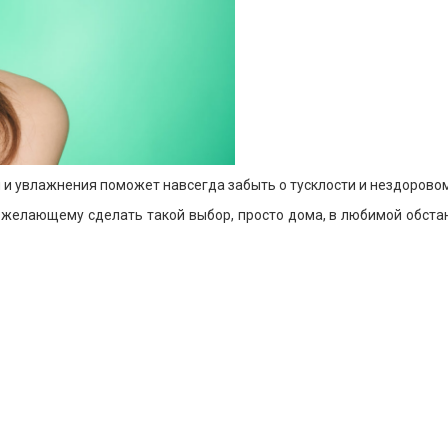
и увлажнения поможет навсегда забыть о тусклости и нездоровом
елающему сделать такой выбор, просто дома, в любимой обстан