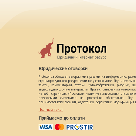
Юридические оговорки
Protocol.ua обладает авторскими правами на информацию, разм
страницах данного ресурса, если не указано иное. Под информ
тексты, комментарии, статьи, фотоизображения, рисунки, ящ
видео, аудио, другие материалы. При использовании материал
на веб - страницах «Протокол» наличие гиперссылки открытог
поисковыми системами на protocol.ua обязательна. Под 
понимается копирования, адаптация, рерайтинг, модификация и
Полный текст
Приймаємо до оплати