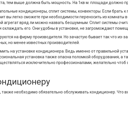
та, тем выше должна быть мощность. На 1кв м. площади должно п
польные кондиционеры, сплит системы, конвекторы. Если брать к 
ачит вы легко сможете при необходимости переносить из комнаты в
кой агрегат вряд ли можно назвать бесшумным. Сплит системы сч
 и охлаждать его. Они удобны в установке, не загромождают помещ
уются на фирму производителя. Но зачастую бывает так что из-за
ных, но менее известных производителей.
номить на установке кондиционера. Ведь именно от правильной уст
ссиональная установка также опасна поломкой оборудования, а т
ществляться исключительно профессионалами, желательно чтоб он
кондиционеру
, также необходимо обязательно обслуживать кондиционер. Что в