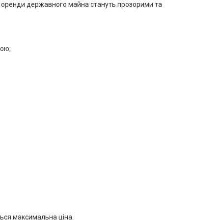
ди оренди державного майна стануть прозорими та
вою;
ться максимальна ціна.