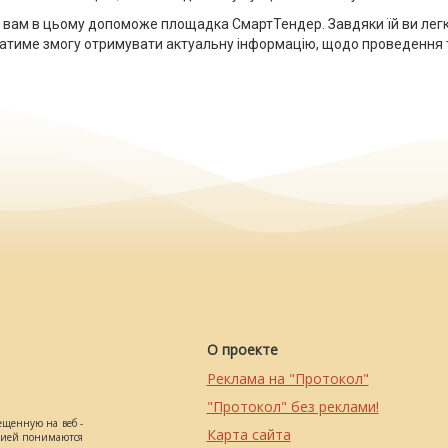
ді вам в цьому допоможе площадка СмартТендер. Завдяки їй ви легк
атиме змогу отримувати актуальну інформацію, щодо проведення т
О проекте
Реклама на "Протокол"
"Протокол" без реклами!
ещенную на веб -
Карта сайта
ацией понимаются