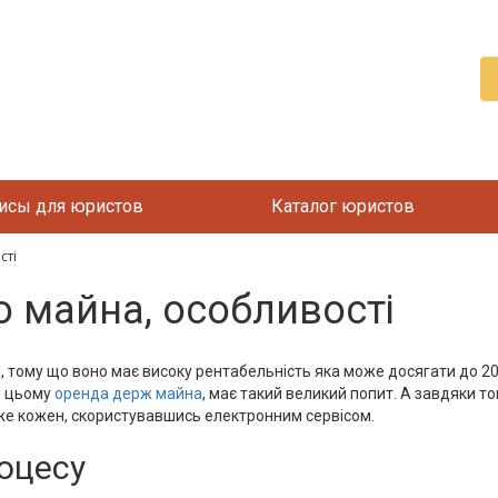
исы для юристов
Каталог юристов
сті
 майна, особливості
тому що воно має високу рентабельність яка може досягати до 20 в
е цьому
оренда держ майна
, має такий великий попит. А завдяки т
е кожен, скористувавшись електронним сервісом.
роцесу