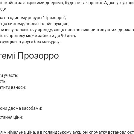
е майно за закритими дверима, буде не так просто. Адже усі уго
нди:
а на єдиному ресурсі "Прозорро";
 цю систему, через онлайн аукціон;
чи іншу власність у оренду, якщо вона не використовується держа
сть процесу може зайняти до 90 днів;
 аукціон, а друге без конкурсу.
стемі Прозорро
ти участь;
сть;
атити взноси;
іони двома засобами:
тання ціни;
я мінімальна ціна, а в голандському аукціоні спочатку встановлює