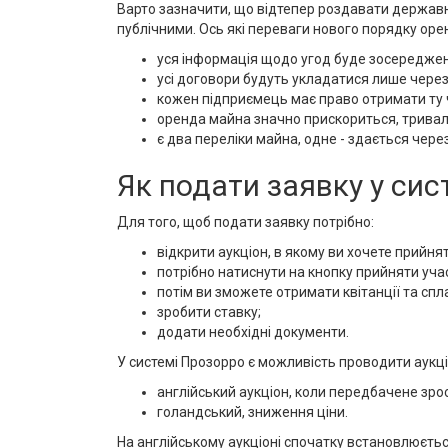
Варто зазначити, що відтепер роздавати державн
публічними. Ось які переваги нового порядку оре
уся інформація щодо угод буде зосереджен
усі договори будуть укладатися лише через
кожен підприємець має право отримати ту 
оренда майна значно прискориться, тривалі
є два переліки майна, одне - здається через
Як подати заявку у си
Для того, щоб подати заявку потрібно:
відкрити аукціон, в якому ви хочете прийня
потрібно натиснути на кнопку прийняти уча
потім ви зможете отримати квітанції та спл
зробити ставку;
додати необхідні документи.
У системі Прозорро є можливість проводити аукц
англійський аукціон, коли передбачене зрос
голандський, зниження ціни.
На англійському аукціоні спочатку встановлюєтьс