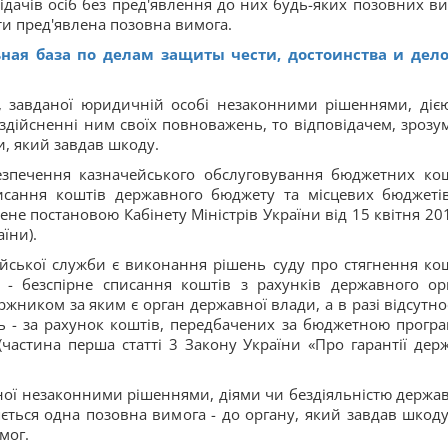
овідачів осіб без пред'явлення до них будь-яких позовних ви
ути пред'явлена позовна вимога.
ьная база по делам защиты чести, достоинства и дел
 завданої юридичній особі незаконними рішеннями, діє
здійсненні ним своїх повноважень, то відповідачем, зрозум
и, який завдав шкоду.
езпечення казначейського обслуговування бюджетних кош
писання коштів державного бюджету та місцевих бюджеті
ене постановою Кабінету Міністрів України від 15 квітня 201
їни).
йської служби є виконання рішень суду про стягнення кош
- безспірне списання коштів з рахунків державного ор
жником за яким є орган державної влади, а в разі відсутнос
ь - за рахунок коштів, передбачених за бюджетною прогр
частина перша статті 3 Закону України «Про гарантії дер
ної незаконними рішеннями, діями чи бездіяльністю держа
яється одна позовна вимога - до органу, який завдав шкоду
мог.