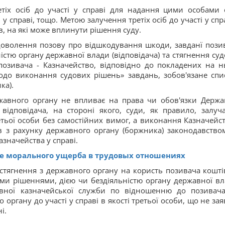
тіх осіб до участі у справі для надання цими особами 
у справі, тощо. Метою залучення третіх осіб до участі у спра
, на які може вплинути рішення суду.
доволення позову про відшкодування шкоди, завданї пози
стю органу державної влади (відповідача) та стягнення суд
позивача - Казначейство, відповідно до покладених на н
одо виконання судових рішень» завдань, зобов'язане спи
ка).
жавного органу не впливає на права чи обов'язки Держа
ідповідача, на стороні якого, суди, як правило, залуч
ретьої особи без самостійних вимог, а виконання Казначейс
в з рахунку державного органу (боржника) законодавство
Казначейства у справі.
 морального ущерба в трудовых отношениях
о стягнення з державного органу на користь позивача кошті
и рішеннями, дією чи бездіяльністю органу державної вл
вної казначейської служби по відношенню до позивач
 органу до участі у справі в якості третьої особи, що не за
і.