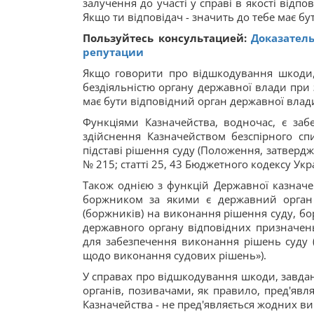
залучення до участі у справі в якості відп
Якщо ти відповідач - значить до тебе має б
Пользуйтесь консультацией:
Доказател
репутации
Якщо говорити про відшкодування шкоди,
бездіяльністю органу державної влади при 
має бути відповідний орган державної влад
Функціями Казначейства, водночас, є заб
здійснення Казначейством безспірного с
підставі рішення суду (Положення, затвердж
№ 215; статті 25, 43 Бюджетного кодексу Укра
Також однією з функцій Державної казначе
боржником за якими є державний орган 
(боржників) на виконання рішення суду, бор
державного органу відповідних призначен
для забезпечення виконання рішень суду (
щодо виконання судових рішень»).
У справах про відшкодування шкоди, завда
органів, позивачами, як правило, пред'явл
Казначейства - не пред'являється жодних ви