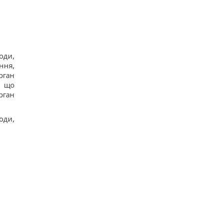
оди,
ння,
рган
, що
рган
оди,