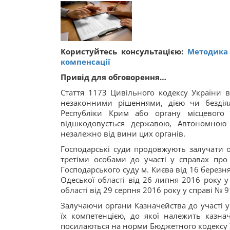
Користуйтесь консультацією:
Методика 
компенсації
Привід для обговорення…
Стаття 1173 Цивільного кодексу України 
незаконними рішеннями, дією чи бездія
Республіки Крим або органу місцевого
відшкодовується державою, Автономною
незалежно від вини цих органів.
Господарські суди продовжують залучати о
третіми особами до участі у справах пр
Господарського суду м. Києва від 16 березн
Одеської області від 26 липня 2016 року у
області від 29 серпня 2016 року у справі № 
Залучаючи органи Казначейства до участі у
їх компетенцією, до якої належить казн
посилаються на норми Бюджетного кодексу 