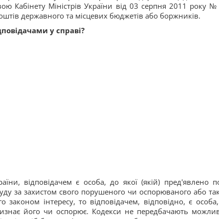
ою Кабінету Міністрів України від 03 серпня 2011 року №
штів державного та місцевих бюджетів або боржників.
дповідачами у справі?
аїни, відповідачем є особа, до якої (якій) пред'явлено п
суду за захистом свого порушеного чи оспорюваного або так
 законом інтересу, то відповідачем, відповідно, є особа,
визнає його чи оспорює. Кодекси не передбачають можлив