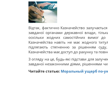
Відтак, фактично Казначейство залучаєтьс
завданої органами державної влади, тільк
оскільки жодних самостійних вимог до 
Казначейства навіть не має жодного титу
підлягають стягненню за рішенням суду
Казначейства має доступ до рахунку та пов
З огляду на це, будь-які підстави для залу
завданої незаконними діями, рішеннями чи б
Читайте статью:
Моральный ущерб по-укр