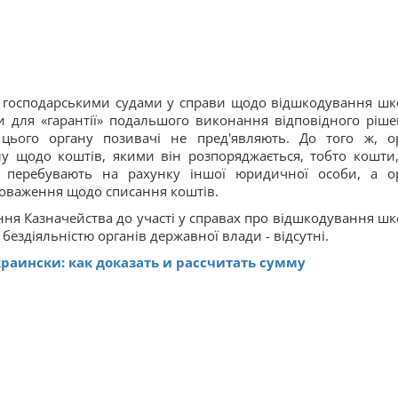
я господарськими судами у справи щодо відшкодування шк
и для «гарантії» подальшого виконання відповідного ріше
цього органу позивачі не пред'являють. До того ж, о
лу щодо коштів, якими він розпоряджається, тобто кошти
, перебувають на рахунку іншої юридичної особи, а о
новаження щодо списання коштів.
чення Казначейства до участі у справах про відшкодування шк
ездіяльністю органів державної влади - відсутні.
аински: как доказать и рассчитать сумму