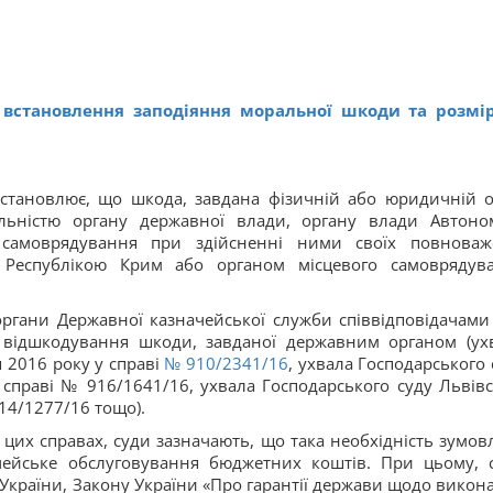
встановлення заподіяння моральної шкоди та розмір
встановлює, що шкода, завдана фізичній або юридичній о
льністю органу державної влади, органу влади Автоно
 самоврядування при здійсненні ними своїх повноваж
 Республікою Крим або органом місцевого самоврядув
ргани Державної казначейської служби співвідповідачами
о відшкодування шкоди, завданої державним органом (ух
я 2016 року у справі
№ 910/2341/16
, ухвала Господарського 
 справі № 916/1641/16, ухвала Господарського суду Львівс
914/1277/16 тощо).
 цих справах, суди зазначають, що така необхідність зумов
ачейське обслуговування бюджетних коштів. При цьому, 
України, Закону України «Про гарантії держави щодо викон