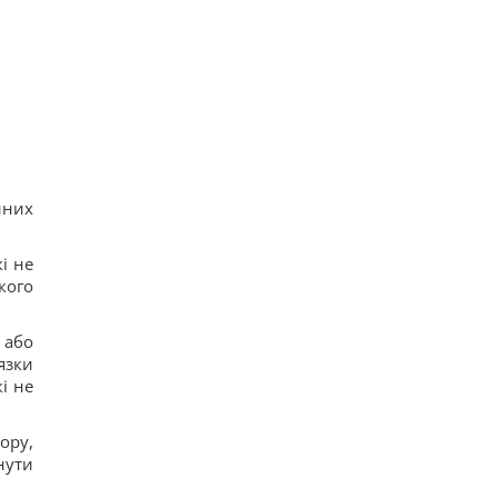
йних
і не
кого
 або
язки
кі не
ору,
нути