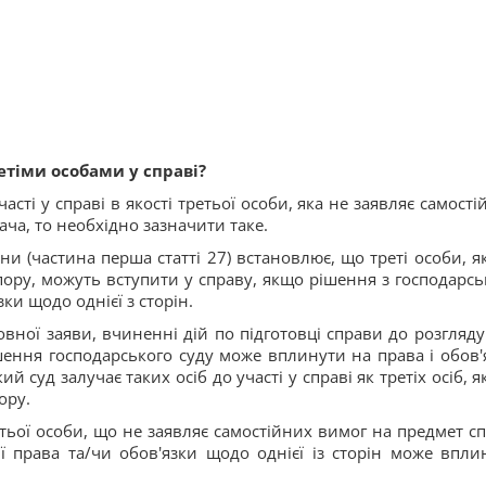
етіми особами у справі?
сті у справі в якості третьої особи, яка не заявляє самості
ача, то необхідно зазначити таке.
 (частина перша статті 27) встановлює, що треті особи, як
ору, можуть вступити у справу, якщо рішення з господарсь
ки щодо однієї з сторін.
вної заяви, вчиненні дій по підготовці справи до розгляду
шення господарського суду може вплинути на права і обов'
й суд залучає таких осіб до участі у справі як третіх осіб, я
ору.
ретьої особи, що не заявляє самостійних вимог на предмет сп
 права та/чи обов'язки щодо однієї із сторін може впли