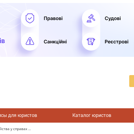
исы для юристов
Каталог юристов
тва у справах ...