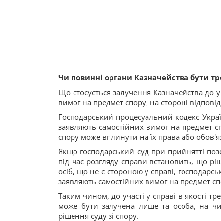
Чи повинні органи Казначейства бути тр
Що стосується залучення Казначейства до уча
вимог на предмет спору, на стороні відповід
Господарський процесуальний кодекс України
заявляють самостійних вимог на предмет сп
спору може вплинути на їх права або обов'яз
Якщо господарський суд при прийнятті позо
під час розгляду справи встановить, що рі
осіб, що не є стороною у справі, господарськи
заявляють самостійних вимог на предмет сп
Таким чином, до участі у справі в якості т
може бути залучена лише та особа, на чиї
рішення суду зі спору.