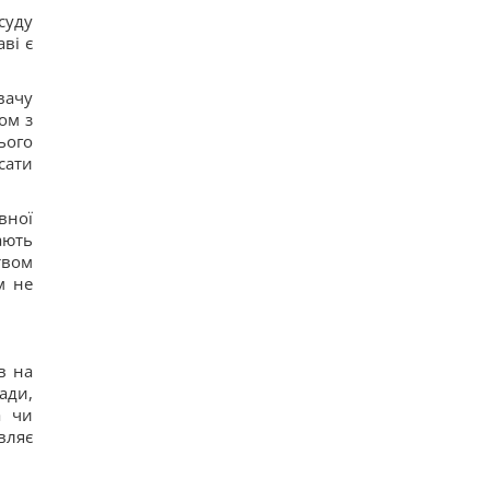
суду
ві є
вачу
ом з
ього
сати
вної
ають
твом
м не
в на
ади,
а чи
являє