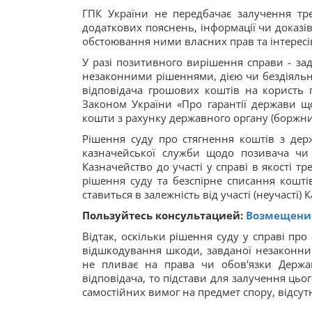
ГПК України не передбачає залучення тре
додаткових пояснень, інформації чи доказів 
обстоювання ними власних прав та інтересів
У разі позитивного вирішення справи - за
незаконними рішеннями, дією чи бездіяльні
відповідача грошових коштів на користь 
Законом України «Про гарантії держави щ
кошти з рахунку державного органу (боржни
Рішення суду про стягнення коштів з дер
казначейської служби щодо позивача чи в
Казначейство до участі у справі в якості т
рішення суду та безспірне списання кошті
ставиться в залежність від участі (неучасті) 
Пользуйтесь консультацией:
Возмещение
Відтак, оскільки рішення суду у справі пр
відшкодування шкоди, завданої незаконним
не пливає на права чи обов'язки Держа
відповідача, то підстави для залучення цього
самостійних вимог на предмет спору, відсутн