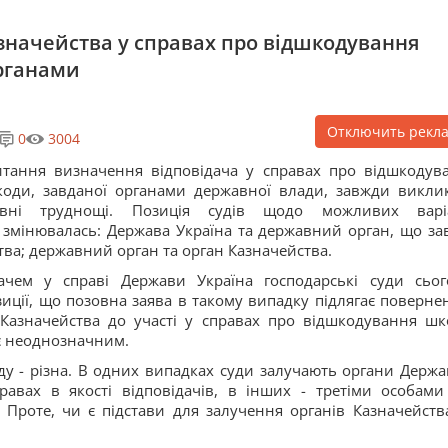
значейства у справах про відшкодування
рганами
Отключить рекл
0
3004
тання визначення відповідача у справах про відшкодув
оди, завданої органами державної влади, завжди викли
евні труднощі. Позиція судів щодо можливих варі
ів змінювалась: Держава Україна та державний орган, що за
тва; державний орган та орган Казначейства.
ачем у справі Держави Україна господарські суди сьог
ції, що позовна заява в такому випадку підлягає поверне
Казначейства до участі у справах про відшкодування шк
 є неоднозначним.
ду - різна. В одних випадках суди залучають органи Держа
равах в якості відповідачів, в інших - третіми особами
. Проте, чи є підстави для залучення органів Казначейств