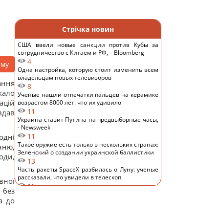
Стрічка новин
США ввели новые санкции против Кубы за
сотрудничество с Китаем и РФ, – Bloomberg
4
аму
Одна настройка, которую стоит изменить всем
владельцам новых телевизоров
ання
8
кало
Ученые нашли отпечатки пальцев на керамике
ацій
возрастом 8000 лет: что их удивило
11
вдав
Украина ставит Путина на предвыборные часы,
- Newsweek
11
одні
Такое оружие есть только в нескольких странах:
нню,
Зеленский о создании украинской баллистики
оди,
13
Часть ракеты SpaceX разбилась о Луну: ученые
рассказали, что увидели в телескоп
вної
16
 без
Никитюк с годовалым сыном укатила на отдых в
а до
горы и нарвалась на хейт
13