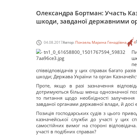
Олександра Бортман: Участь Ка
шкоди, завданої державними о
04.08.2017
Автор:
Понзель Марина Генадіївна
4
Пи
шк
п
співвідповідачів у цих справах багато раз
шкоди; Держава України та орган Казначейс
Проте, якщо в разі зазначення відповід
дотримуються більш менш однозначної пози
то питання щодо необхідності залучення 
завданої органами державної влади, й досі
Позиція господарських судів з цього приво
казначейської служби до участі у цих сп
самостійних вимог на стороні відповідача
участі в подібних справах?