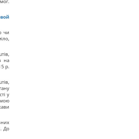
мог.
овой
ю чи
іло,
тів,
в на
5 р.
тів,
гану
ті у
амою
жави
вних
. До