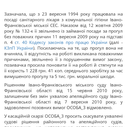
Зазначала, що з 23 вересня 1994 року працювала на
посаді санітарного лікаря з комунальної гігієни Івано-
Франківської міської СЕС. Наказом
від 12 жовтня 2009
року № 132-к її звільнено із займаної посади за прогул
без поважних причин 11 вересня 2009 року на підставі
п. 4
ст. 40 Кодексу законів про працю України
(далі -
КЗпП України
). Посилаючись на те, що прогул вона не
вчиняла, її відсутність на роботі викликана поважними
причинами, звільнено її з порушенням вимог закону,
позивачка просила поновити її на роботі й стягнути на
її користь 1 228 грн. 41 коп. середнього заробітку за час
вимушеного прогулу та 5 тис. грн. моральної шкоди.
Рішенням Івано-Франківського міського суду Івано-
Франківської області від 15 червня 2010 року,
залишеним без змін ухвалою апеляційного суду Івано-
Франківської області від 7 вересня 2010 року, у
задоволенні позовних вимог ОСОБА_3 відмовлено.
У касаційній скарзі ОСОБА_3 просить скасувати ухвалені
судові рішення районного та апеляційного судів,