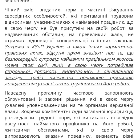
звільнення.
Чіткий зміст згаданих норм в частині з’ясування
своєрідних особливостей, які притаманні трудовим
відносинам, учасником яких є найманий працівник, що
в свою чергу не був присутнім на своїй роботі за
надзвичайних обставин, на превеликий жаль, не
отримав відповідної конкретизації в інших законах.
Зокрема в КЗпП України, а також інших нормативно-
правових актах, відсутні прямі вказівки про те, що
безпосередній супровід найманим працівником якогось
члена своєї сім’ї, який в свою чергу потребував
сторонньої допомоги, виписуючись з лікувального
закладу, треба визнавати поважною причиною
доведеної відсутності такого трудівника на його роботі.
Наведену прогалину частково заповнюють
обґрунтовані й законні рішення, які в свою чергу
ухвалені уповноваженими на те органами державної
влади. Зокрема компетентні суди загальної юрисдикції,
розглядаючи трудові спори, які виникають внаслідок
відсутності найманого працівника на його роботі,
життєвими обставинами, які в свою чергу
виправдовують вказану поведінку, визнають різні