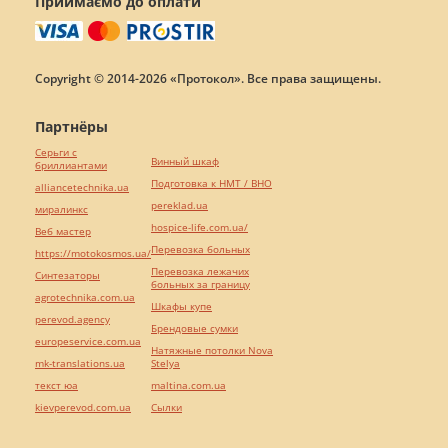
Приймаємо до оплати
Copyright © 2014-2026 «Протокол». Все права защищены.
Партнёры
Серьги с
Винный шкаф
бриллиантами
Подготовка к НМТ / ВНО
alliancetechnika.ua
pereklad.ua
миралинкс
hospice-life.com.ua/
Веб мастер
Перевозка больных
https://motokosmos.ua/
Перевозка лежачих
Синтезаторы
больных за границу
agrotechnika.com.ua
Шкафы купе
perevod.agency
Брендовые сумки
europeservice.com.ua
Натяжные потолки Nova
mk-translations.ua
Stelya
текст юа
maltina.com.ua
kievperevod.com.ua
Cылки