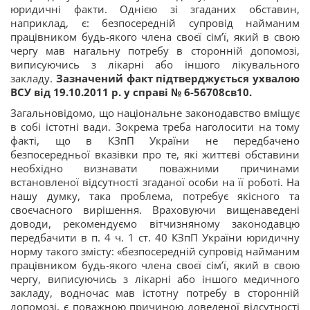
юридичні факти. Однією зі згаданих обставин,
наприклад, є: безпосередній супровід найманим
працівником будь-якого члена своєї сім’ї, який в свою
чергу мав нагальну потребу в сторонній допомозі,
виписуючись з лікарні або іншого лікувального
закладу.
Зазначений факт підтверджується ухвалою
ВСУ від 19.10.2011 р. у справі № 6-56708св10.
Загальновідомо, що національне законодавство вміщує
в собі істотні вади. Зокрема треба наголосити на тому
факті, що в КЗпП України не передбачено
безпосередньої вказівки про те, які життєві обставини
необхідно визнавати поважними причинами
встановленої відсутності згаданої особи на її роботі. На
нашу думку, така проблема, потребує якісного та
своєчасного вирішення. Враховуючи вищенаведені
доводи, рекомендуємо вітчизняному законодавцю
передбачити в п. 4 ч. 1 ст. 40 КЗпП України юридичну
норму такого змісту: «безпосередній супровід найманим
працівником будь-якого члена своєї сім’ї, який в свою
чергу, виписуючись з лікарні або іншого медичного
закладу, водночас мав істотну потребу в сторонній
допомозі, є поважною причиною доведеної відсутності