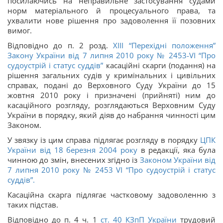
посилаючись на неправильне застосування судами
норм матеріального й процесуального права, та
ухвалити нове рішення про задоволення її позовних
вимог.
Відповідно до п. 2 розд.
ХІІІ “Перехідні положення”
Закону України від 7 липня 2010 року № 2453-VІ “Про
судоустрій і статус суддів”
касаційні скарги (подання) на
рішення загальних судів у кримінальних і цивільних
справах, подані до Верховного Суду України до 15
жовтня 2010 року і призначені (прийняті) ним до
касаційного розгляду, розглядаються Верховним Суду
України в порядку, який діяв до набрання чинності цим
Законом.
У зв
язку із цим справа підлягає розгляду в порядку
ЦПК
України від 18 березня 2004 року
в редакції, яка була
чинною до змін, внесених згідно із
Законом України від
7 липня 2010 року № 2453
VІ “Про судоустрій і статус
суддів”.
Касаційна скарга підлягає частковому задоволенню з
таких підстав.
Відповідно до п. 4 ч. 1
ст. 40 КЗпП України
трудовий