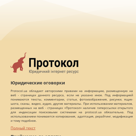
Юридические оговорки
Protocol.ua обладает авторскими правами на информацию, размещенную на
веб - страницах данного ресурса, если не указано иное. Под информацией
понимаются тексты, комментарии, статьи, фотоизображения, рисунки, ящик-
шота, сканы, видео, аудио, другие материалы. При использовании материалов,
размещенных на веб - страницах «Протокол» наличие гиперссылки открытого
для индексации поисковыми системами на protocol.ua обязательна. Под
использованием понимается копирования, адаптация, рерайтинг, модификация
и тому подобное.
Полный текст