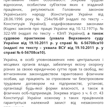
відносини, особистим суб’єктом яких є згаданий
працівник, регулюються: Головним законом
Українського народу (Конституція України від
28.06.1996 року № 254к/96-ВР (надалі по тексту –
Конституція України)), кодифікованими законами
(Кодекс законів про працю України від 10.12.1971р. №
322-VIII (надалі по тексту – КЗпП України)),
а також
судовою практикою (ухвала Верховного суду
України від 19.10.2011 р. у справі № 6-56708св10
(надалі по тексту – ухвала ВСУ від 19.10.2011 р. у
справі № 6-56708св10).
Україна, в особі уповноважених нею центральних і
місцевих органів влади, забезпечує якісну охорону
різних за своєю юридичною суттю прав та свобод, які
вітчизняним законодавством гарантовано фізичним
особам, що працюють за строковим чи безстроковим
трудовим договором на підприємстві, установі,
організації будь-якої форми власності, а також в
фізичних осіб-підприємців. Зокрема згідно з ч. 6 ст. 43
Конституції України кожному з таких працівників
гарантується належний захист від незаконного