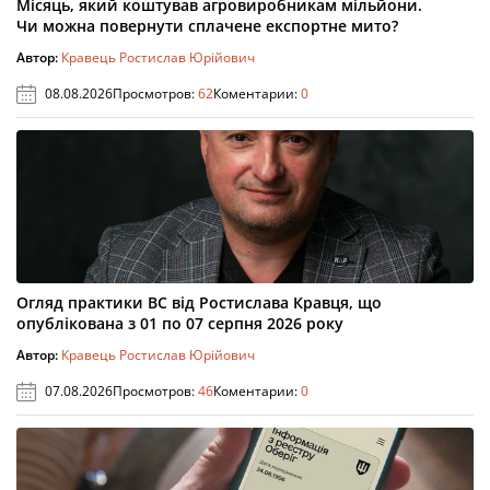
Місяць, який коштував агровиробникам мільйони.
Чи можна повернути сплачене експортне мито?
Автор:
Кравець Ростислав Юрійович
08.08.2026
Просмотров:
62
Коментарии:
0
Огляд практики ВС від Ростислава Кравця, що
опублікована з 01 по 07 серпня 2026 року
Автор:
Кравець Ростислав Юрійович
07.08.2026
Просмотров:
46
Коментарии:
0