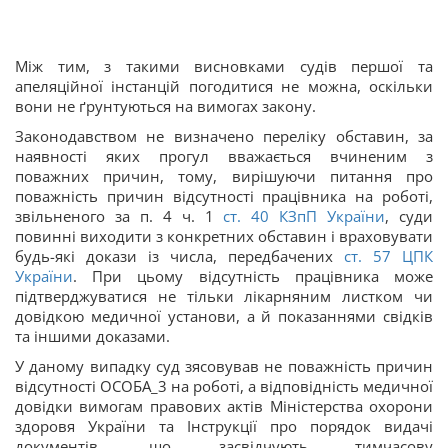
Між тим, з такими висновками судів першої та
апеляційної інстанцій погодитися не можна, оскільки
вони не ґрунтуються на вимогах закону.
Законодавством не визначено переліку обставин, за
наявності яких прогул вважається вчиненим з
поважних причин, тому, вирішуючи питання про
поважність причин відсутності працівника на роботі,
звільненого за
п. 4 ч. 1
ст. 40 КЗпП України
, суди
повинні виходити з конкретних обставин і враховувати
будь-які докази із числа, передбачених
ст. 57 ЦПК
України
. При цьому відсутність працівника може
підтверджуватися не тільки лікарняним листком чи
довідкою медичної установи, а й показаннями свідків
та іншими доказами.
У даному випадку суд з
ясовував не поважність причин
відсутності ОСОБА_3 на роботі, а відповідність медичної
довідки вимогам правових актів Міністерства охорони
здоров
я України та
Інструкції про порядок видачі
документів, що засвідчують тимчасову