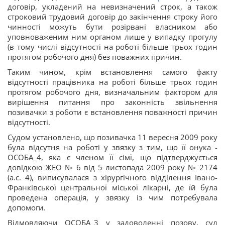
договір, укладений на невизначений строк, а також
строковий трудовий договір до закінчення строку його
чинності можуть бути розірвані власником або
уповноваженим ним органом лише у випадку прогулу
(в тому числі відсутності на роботі більше трьох годин
протягом робочого дня) без поважних причин.
Таким чином, крім встановлення самого факту
відсутності працівника на роботі більше трьох годин
протягом робочого дня, визначальним фактором для
вирішення питання про законність звільнення
позивачки з роботи є встановлення поважності причин
відсутності.
Судом установлено, що позивачка 11 вересня 2009 року
була відсутня на роботі у зв
язку з тим, що її онука -
ОСОБА_4, яка є членом її сім
ї, що підтверджується
довідкою ЖЕО № 6 від 5 листопада 2009 року № 2174
(а.с. 4), виписувалася з хірургічного відділення Івано-
Франківської центральної міської лікарні, де їй була
проведена операція, у зв
язку із чим потребувала
допомоги.
Відмовляючи ОСОБА_3 у задоволенні позову, суд