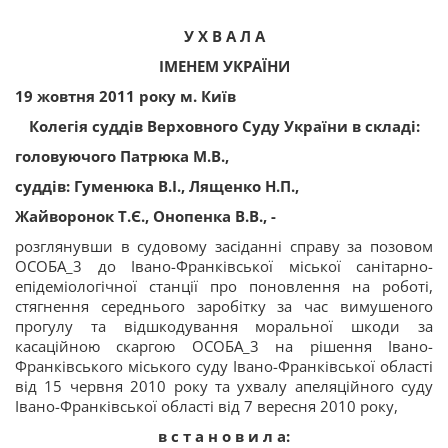
У Х В А Л А
ІМЕНЕМ УКРАЇНИ
19 жовтня 2011 року м. Київ
Колегія суддів Верховного Суду України в складі:
головуючого
Патрюка М.В.,
суддів:
Гуменюка В.І.,
Лященко Н.П.,
Жайворонок Т.Є.,
Онопенка В.В., -
розглянувши в судовому засіданні справу за позовом
ОСОБА_3 до Івано-Франківської міської санітарно-
епідеміологічної станції про поновлення на роботі,
стягнення середнього заробітку за час вимушеного
прогулу та відшкодування моральної шкоди за
касаційною скаргою ОСОБА_3 на рішення Івано-
Франківського міського суду Івано-Франківської області
від 15 червня 2010 року та ухвалу апеляційного суду
Івано-Франківської області від 7 вересня 2010 року,
в с т а н о в и л а: