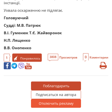
інстанції.
Ухвала оскарженню не підлягає.
Головуючий
Судді:
М.В. Патрюк
В.І. Гуменюк
Т.Є. Жайворонок
Н.П. Лященко
В.В. Онопенко
0
3808
1
Просмотров
Коментарии
Понравилось
Поблагодарить
Подписаться на автора
Отключить рекламу