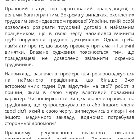
Правовий статус, що гарантований працедавцеві, є
вельми багатогранним. Зокрема у випадках, охоплених
трудовим законодавством правової України, такій особі
дозволено розірвати трудовий договір з найманим
працівником, що в свою чергу насмілився вчинити
грубі порушення трудової дисципліни. Однак треба
пам’ятати про те, що цьому правилу притаманні значні
винятки. Вказане судження пояснюється тим, що
працедавцеві не дозволено звільнити окремих
трудівників.
Наприклад, зазначена преференція розповсюджується
на найманого працівника, що більше 3-ох
астрономічних годин був відсутнім на своїй роботі з
причин, яким в свою чергу властивий поважний
характер. Чи поширюється вищезазначене правило на
трудівника, що супроводжував того або іншого члена
своєї сім’ї, який в свою чергу, виписуючись з лікарні чи
іншого медичного закладу, водночас потребував
сторонньої допомоги?
Правовому регулюванню вказаного питання
притаманні певні особливості. Зокрема трудові