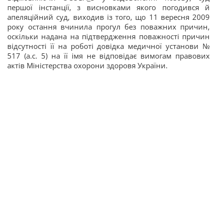
першої інстанції, з висновками якого погодився й
апеляційний суд, виходив із того, що 11 вересня 2009
року остання вчинила прогул без поважних причин,
оскільки надана на підтвердження поважності причин
відсутності її на роботі довідка медичної установи №
517 (а.с. 5) на її ім
я не відповідає вимогам правових
актів Міністерства охорони здоров
я України.