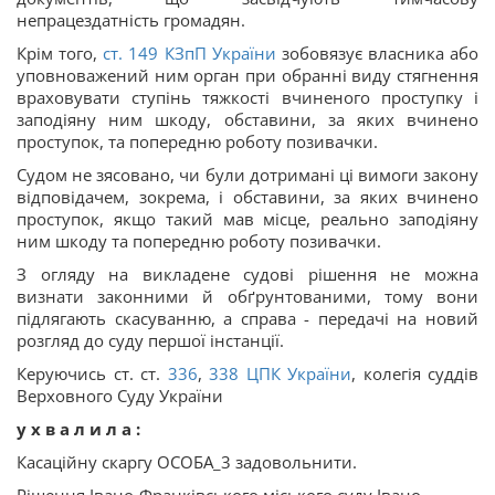
непрацездатність громадян.
Крім того,
ст. 149 КЗпП України
зобов
язує власника або
уповноважений ним орган при обранні виду стягнення
враховувати ступінь тяжкості вчиненого проступку і
заподіяну ним шкоду, обставини, за яких вчинено
проступок, та попередню роботу позивачки.
Судом не з
ясовано, чи були дотримані ці вимоги закону
відповідачем, зокрема, і обставини, за яких вчинено
проступок, якщо такий мав місце, реально заподіяну
ним шкоду та попередню роботу позивачки.
З огляду на викладене судові рішення не можна
визнати законними й обґрунтованими, тому вони
підлягають скасуванню, а справа - передачі на новий
розгляд до суду першої інстанції.
Керуючись ст. ст.
336
,
338 ЦПК України
, колегія суддів
Верховного Суду України
у х в а л и л а :
Касаційну скаргу ОСОБА_3 задовольнити.