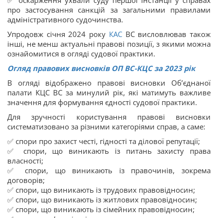
✅ оскарження ухвали суду першої інстанції у справах
про застосування санкцій за загальними правилами
адміністративного судочинства.
Упродовж січня 2024 року
КАС
ВС висловлював також
інші, не менш актуальні правові позиції, з якими можна
ознайомитися в огляді судової практики.
Огляд правових висновків ОП ВС-КЦС за 2023 рік
В огляді відображено правові висновки Об’єднаної
палати КЦС ВС за минулий рік, які матимуть важливе
значення для формування єдності судової практики.
Для зручності користування правові висновки
систематизовано за різними категоріями справ, а саме:
✅ спори про захист честі, гідності та ділової репутації;
✅ спори, що виникають із питань захисту права
власності;
✅ спори, що виникають із правочинів, зокрема
договорів;
✅ спори, що виникають із трудових правовідносин;
✅ спори, що виникають із житлових правовідносин;
✅ спори, що виникають із сімейних правовідносин;