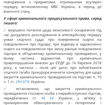
поводження з предметами, отриманими всупереч
порядку, встановленому МВС України, в період дії
воєнного стану.
У сфері кримінального процесуального права, серед
іншого:
✅ вирішено питання щодо можливості оскарження під
час досудового розслідування в апеляційному порядку
ухвал слідчого судді: про повернення скарги на
повідомлення про підозру; про відмову в задоволенні
скарги на повідомлення про зміну раніше повідомленої
підозри в об’єднаному кримінальному провадженні, у
якому частина відомостей про кримінальні
правопорушення внесені до ЄРДР до 16 березня 2018
року, а частина – після цієї дати; про зобов’язання
слідчого та/або прокурора вчинити конкретну дію щодо
закриття кримінального провадження на підставі п. 10
ч. 1 ст.
284
КПК
України;
✅ встановлено, що закриття кримінального
провадження стосовно особи з нереабілітуючих підстав,
передбачених ст.
46
КК
України, у зв’язку з
примиренням обвинуваченого з потерпілим і