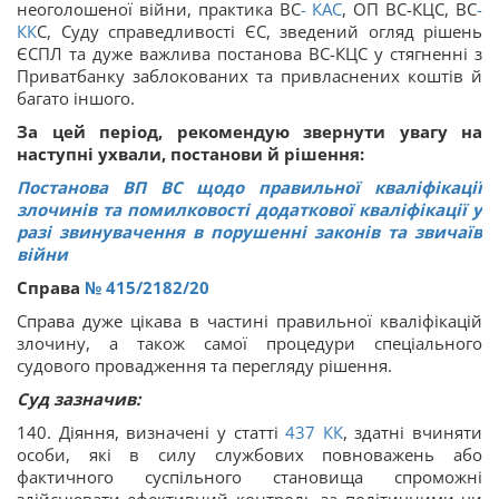
неоголошеної війни, практика ВС
-
КАС
, ОП ВС-КЦС, ВС
-
КК
С, Суду справедливості ЄС, зведений огляд рішень
ЄСПЛ та дуже важлива постанова ВС-КЦС у стягненні з
Приватбанку заблокованих та привласнених коштів й
багато іншого.
За цей період, рекомендую звернути увагу на
наступні ухвали, постанови й рішення:
Постанова ВП ВС щодо правильної кваліфікації
злочинів та помилковості додаткової кваліфікації у
разі звинувачення в порушенні законів та звичаїв
війни
Справа
№ 415/2182/20
Справа дуже цікава в частині правильної кваліфікацій
злочину, а також самої процедури спеціального
судового провадження та перегляду рішення.
Суд зазначив:
140. Діяння, визначені у статті
437
КК
, здатні вчиняти
особи, які в силу службових повноважень або
фактичного суспільного становища спроможні