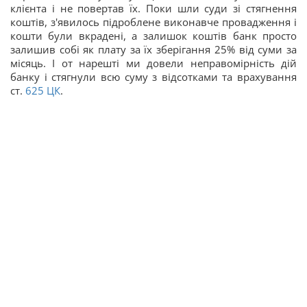
клієнта і не повертав їх. Поки шли суди зі стягнення
коштів, з'явилось підроблене виконавче провадження і
кошти були вкрадені, а залишок коштів банк просто
залишив собі як плату за їх зберігання 25% від суми за
місяць. І от нарешті ми довели неправомірність дій
банку і стягнули всю суму з відсотками та врахування
ст.
625
ЦК
.