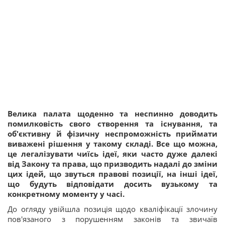
Велика палата щоденно та неспинно доводить
помилковість свого створення та існування, та
об'єктивну й фізичну неспроможність приймати
виважені рішення у такому складі. Все що можна,
це легалізувати чиїсь ідеї, яки часто дуже далекі
від Закону та права, що призводить надалі до зміни
цих ідей, що звуться правові позиції, на інші ідеї,
що будуть відповідати досить вузькому та
конкретному моменту у часі.
До огляду увійшла позиція щодо кваліфікації злочину
пов'язаного з порушенням законів та звичаїв