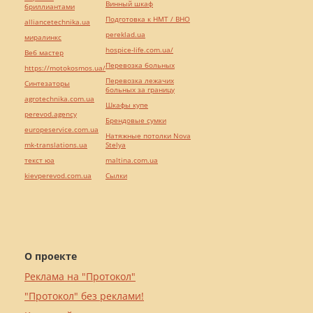
Винный шкаф
бриллиантами
Подготовка к НМТ / ВНО
alliancetechnika.ua
pereklad.ua
миралинкс
hospice-life.com.ua/
Веб мастер
Перевозка больных
https://motokosmos.ua/
Перевозка лежачих
Синтезаторы
больных за границу
agrotechnika.com.ua
Шкафы купе
perevod.agency
Брендовые сумки
europeservice.com.ua
Натяжные потолки Nova
mk-translations.ua
Stelya
текст юа
maltina.com.ua
kievperevod.com.ua
Cылки
О проекте
Реклама на "Протокол"
"Протокол" без реклами!