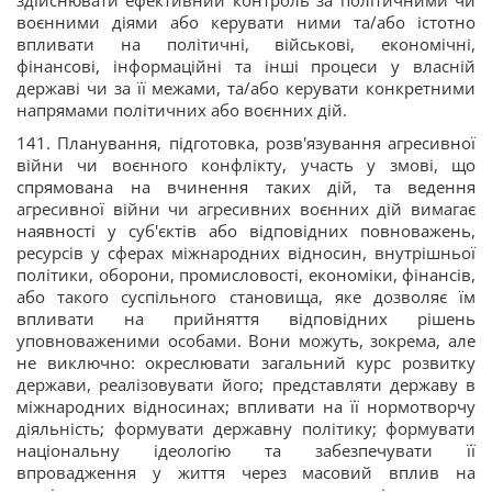
здійснювати ефективний контроль за політичними чи
воєнними діями або керувати ними та/або істотно
впливати на політичні, військові, економічні,
фінансові, інформаційні та інші процеси у власній
державі чи за її межами, та/або керувати конкретними
напрямами політичних або воєнних дій.
141. Планування, підготовка, розв'язування агресивної
війни чи воєнного конфлікту, участь у змові, що
спрямована на вчинення таких дій, та ведення
агресивної війни чи агресивних воєнних дій вимагає
наявності у суб'єктів або відповідних повноважень,
ресурсів у сферах міжнародних відносин, внутрішньої
політики, оборони, промисловості, економіки, фінансів,
або такого суспільного становища, яке дозволяє їм
впливати на прийняття відповідних рішень
уповноваженими особами. Вони можуть, зокрема, але
не виключно: окреслювати загальний курс розвитку
держави, реалізовувати його; представляти державу в
міжнародних відносинах; впливати на її нормотворчу
діяльність; формувати державну політику; формувати
національну ідеологію та забезпечувати її
впровадження у життя через масовий вплив на