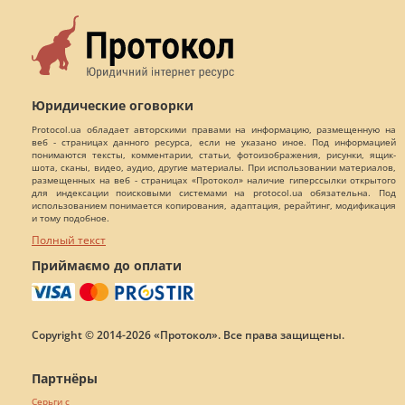
Юридические оговорки
Protocol.ua обладает авторскими правами на информацию, размещенную на
веб - страницах данного ресурса, если не указано иное. Под информацией
понимаются тексты, комментарии, статьи, фотоизображения, рисунки, ящик-
шота, сканы, видео, аудио, другие материалы. При использовании материалов,
размещенных на веб - страницах «Протокол» наличие гиперссылки открытого
для индексации поисковыми системами на protocol.ua обязательна. Под
использованием понимается копирования, адаптация, рерайтинг, модификация
и тому подобное.
Полный текст
Приймаємо до оплати
Copyright © 2014-2026 «Протокол». Все права защищены.
Партнёры
Серьги с