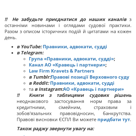
‼ Не забудьте приєднатися до наших каналів
з
останніми новинами і оглядами судової практики.
Разом з описом історичних подій й цитатами на кожен
день.
в YouTube:
Правники, адвокати, судді
в Telegram:
Група «Правники, адвокати, судді»
;
Канал АО «Кравець і партнери»
;
Law Firm Kravets & Partners
в Tumblr:
Правові позиції Верховного суду
в Reddit:
Правники, адвокати, судді
та
в Instagram:
АО «Кравець і партнери»
‼
Книги з таблицями судових рішень
неоднакового застосування норм права за
кредитними, сімейним, страховим і
зобов'язальних правовідносин, банкрутства.
Правові висновки ЄСПЛ Ви можете
придбати тут
.
Також раджу звернути увагу на: