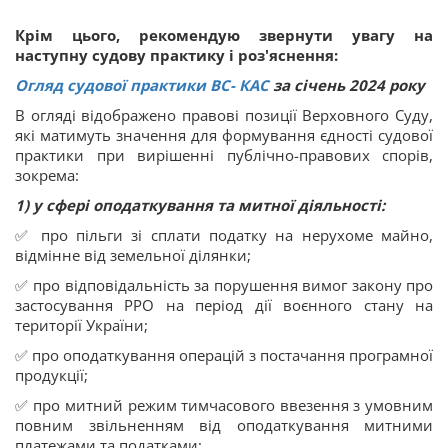
Крім цього, рекомендую звернути увагу на
наступну судову практику і роз'яснення:
Огляд судової практики ВС
-
КАС
за січень 2024 року
В огляді відображено правові позиції Верховного Суду,
які матимуть значення для формування єдності судової
практики при вирішенні публічно-правових спорів,
зокрема:
1) у сфері оподаткування та митної діяльності:
✅ про пільги зі сплати податку на нерухоме майно,
відмінне від земельної ділянки;
✅ про відповідальність за порушення вимог закону про
застосування РРО на період дії воєнного стану на
території України;
✅ про оподаткування операцій з постачання програмної
продукції;
✅ про митний режим тимчасового ввезення з умовним
повним звільненням від оподаткування митними
платежами та податками;