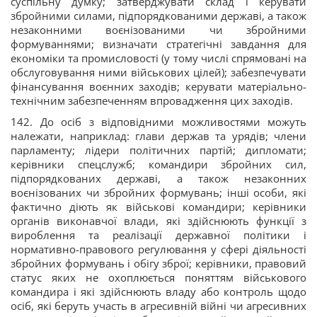
суспільну думку; затверджувати склад і керувати
збройними силами, підпорядкованими державі, а також
незаконними воєнізованими чи збройними
формуваннями; визначати стратегічні завдання для
економіки та промисловості (у тому числі спрямовані на
обслуговування ними військових цілей); забезпечувати
фінансування воєнних заходів; керувати матеріально-
технічним забезпеченням впровадження цих заходів.
142. До осіб з відповідними можливостями можуть
належати, наприклад: глави держав та урядів; члени
парламенту; лідери політичних партій; дипломати;
керівники спецслужб; командири збройних сил,
підпорядкованих державі, а також незаконних
воєнізованих чи збройних формувань; інші особи, які
фактично діють як військові командири; керівники
органів виконавчої влади, які здійснюють функції з
вироблення та реалізації державної політики і
нормативно-правового регулювання у сфері діяльності
збройних формувань і обігу зброї; керівники, правовий
статус яких не охоплюється поняттям військового
командира і які здійснюють владу або контроль щодо
осіб, які беруть участь в агресивній війні чи агресивних