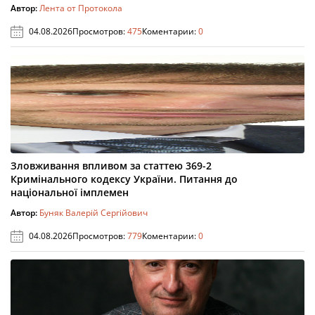
Автор:
Лента от Протокола
04.08.2026
Просмотров:
475
Коментарии:
0
Зловживання впливом за статтею 369-2
Кримінального кодексу України. Питання до
національної імплемен
Автор:
Буняк Валерій Сергійович
04.08.2026
Просмотров:
779
Коментарии:
0