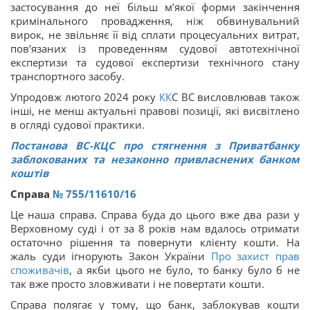
застосування до неї більш м’якої форми закінчення
кримінального провадження, ніж обвинувальний
вирок, не звільняє її від сплати процесуальних витрат,
пов’язаних із проведенням судової автотехнічної
експертизи та судової експертизи технічного стану
транспортного засобу.
Упродовж лютого 2024 року
КК
С ВС висловлював також
інші, не менш актуальні правові позиції, які висвітлено
в огляді судової практики.
Постанова ВС-КЦС про стягнення з Приватбанку
заблокованих та незаконно привласнених банком
коштів
Справа
№ 755/11610/16
Це наша справа. Справа буда до цього вже два рази у
Верховному суді і от за 8 років нам вдалось отримати
остаточно рішення та повернути клієнту кошти. На
жаль суди ігнорують Закон України
Про захист прав
споживачів
, а якби цього не було, то банку було б не
так вже просто зловживати і не повертати кошти.
Справа полягає у тому, що банк, заблокував кошти