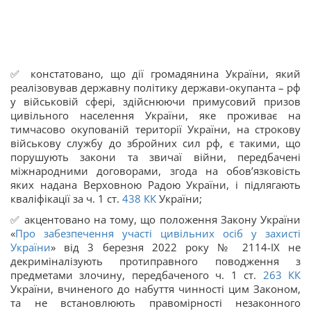
✅ констатовано, що дії громадянина України, який
реалізовував державну політику держави-окупанта – рф
у військовій сфері, здійснюючи примусовий призов
цивільного населення України, яке проживає на
тимчасово окупованій території України, на строкову
військову службу до збройних сил рф, є такими, що
порушують закони та звичаї війни, передбачені
міжнародними договорами, згода на обов’язковість
яких надана Верховною Радою України, і підлягають
кваліфікації за ч. 1 ст.
438
КК
України;
✅ акцентовано на тому, що положення Закону України
«
Про забезпечення участі цивільних осіб у захисті
України
» від 3 березня 2022 року № 2114-IX не
декриміналізують протиправного поводження з
предметами злочину, передбаченого ч. 1 ст.
263
КК
України, вчиненого до набуття чинності цим Законом,
та не встановлюють правомірності незаконного