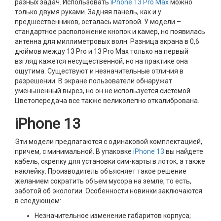
разных задач. Использовать
iPhone 13 Pro Max
можно
только двумя руками. Задняя панель, как и у
предшественников, осталась матовой. У модели –
стандартное расположение кнопок и камер, но появилась
антенна для миллиметровых волн. Разница экрана в 0,6
дюймов между 13 Pro и 13 Pro Max только на первый
взгляд кажется несущественной, но на практике она
ощутима. Существуют и незначительные отличия в
разрешении. В экране пользователи обнаружат
уменьшенный вырез, но он не используется системой.
Цветопередача все также великолепно откалибрована.
iPhone 13
Эти модели предлагаются с одинаковой комплектацией,
причем, с минимальной. В упаковке
iPhone 13
вы найдете
кабель, скрепку для установки сим-карты в лоток, а также
наклейку. Производитель объясняет такое решение
желанием сократить объем мусора на земле, то есть,
заботой об экологии. Особенности новинки заключаются
в следующем:
Незначительное изменение габаритов корпуса;