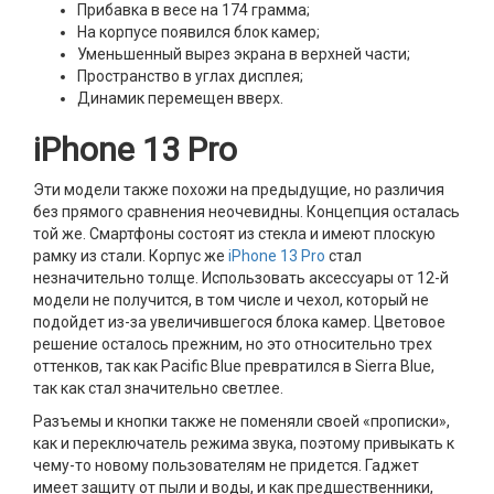
Прибавка в весе на 174 грамма;
На корпусе появился блок камер;
Уменьшенный вырез экрана в верхней части;
Пространство в углах дисплея;
Динамик перемещен вверх.
iPhone 13 Pro
Эти модели также похожи на предыдущие, но различия
без прямого сравнения неочевидны. Концепция осталась
той же. Смартфоны состоят из стекла и имеют плоскую
рамку из стали. Корпус же
iPhone 13 Pro
стал
незначительно толще. Использовать аксессуары от 12-й
модели не получится, в том числе и чехол, который не
подойдет из-за увеличившегося блока камер. Цветовое
решение осталось прежним, но это относительно трех
оттенков, так как Pacific Blue превратился в Sierra Blue,
так как стал значительно светлее.
Разъемы и кнопки также не поменяли своей «прописки»,
как и переключатель режима звука, поэтому привыкать к
чему-то новому пользователям не придется. Гаджет
имеет защиту от пыли и воды, и как предшественники,