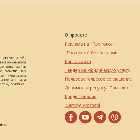
О проекте
Реклама на "Протокол"
"Протокол" без реклами!
ещенную на веб -
Карта сайта
ацией понимаются
ик-шота, сканы,
Тендер на юридическую услугу
ов, размещенных
о для индексации
Пользовательское соглашение
использованием
 тому подобное.
Допомогти ресурсу "Протокол"
Кредит онлайн
iGaming Protocol
ены.