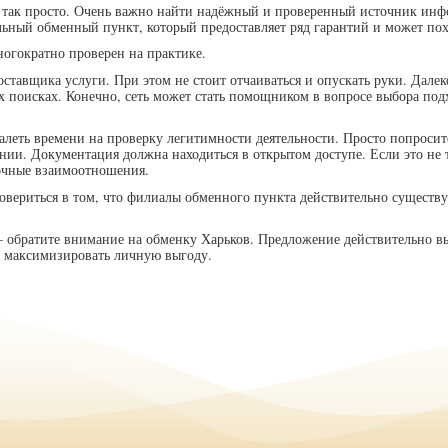
 так просто. Очень важно найти надёжный и проверенный источник инф
льный обменный пункт, который предоставляет ряд гарантий и может пох
ногократно проверен на практике.
оставщика услуги. При этом не стоит отчаиваться и опускать руки. Дале
их поисках. Конечно, сеть может стать помощником в вопросе выбора п
алеть времени на проверку легитимности деятельности. Просто попросит
нии. Документация должна находиться в открытом доступе. Если это не т
рочные взаимоотношения.
вериться в том, что филиалы обменного пункта действительно существу
– обратите внимание на обменку Харьков. Предложение действительно в
и максимизировать личную выгоду.