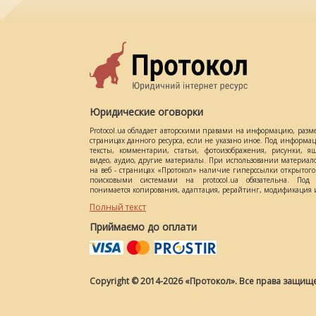
Юридические оговорки
Protocol.ua обладает авторскими правами на информацию, разм
страницах данного ресурса, если не указано иное. Под информ
тексты, комментарии, статьи, фотоизображения, рисунки, ящ
видео, аудио, другие материалы. При использовании материал
на веб - страницах «Протокол» наличие гиперссылки открытог
поисковыми системами на protocol.ua обязательна. Под 
понимается копирования, адаптация, рерайтинг, модификация и
Полный текст
Приймаємо до оплати
Copyright © 2014-2026 «Протокол». Все права защищ