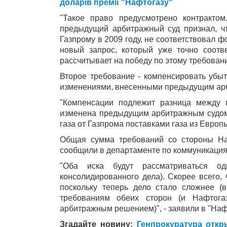
доларів премії "Нафтогазу"
"Такое право предусмотрено контракто
предыдущий арбитражный суд признал, ч
Газпрому в 2009 году, не соответствовал 
новый запрос, который уже точно соотв
рассчитывает на победу по этому требовани
Второе требование - компенсировать убыт
изменениями, внесенными предыдущим ар
"Компенсации подлежит разница между 
изменена предыдущим арбитражным судом)
газа от Газпрома поставками газа из Европы
Общая сумма требований со стороны На
сообщили в департаменте по коммуникация
"Оба иска будут рассматриваться о
консолидированного дела). Скорее всего,
поскольку теперь дело стало сложнее (
требованиям обеих сторон (и Нафтога
арбитражным решением)", - заявили в "Наф
Згадайте новину:
Генпрокуратура отк