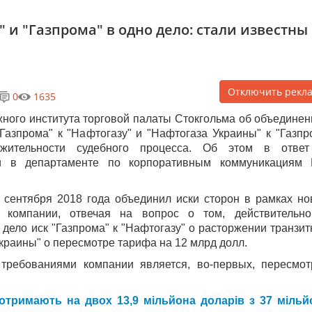
 и "Газпрома" в одно дело: стали известны
Отключить рекл
0
1635
ного института торговой палаты Стокгольма об объединен
Газпрома" к "Нафтогазу" и "Нафтогаза Украины" к "Газпр
жительности судебного процесса. Об этом в отве
и в департаменте по корпоративным коммуникациям
 сентября 2018 года объединил иски сторон в рамках но
в компании, отвечая на вопрос о том, действительн
дело иск "Газпрома" к "Нафтогазу" о расторжении транзит
Украины" о пересмотре тарифа на 12 млрд долл.
 требованиями компании является, во-первых, пересмот
отримають на двох 13,9 мільйона доларів з 37 мільй