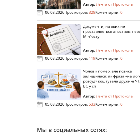
Автор:
Лента от Протокола
06.08.2026
Просмотров:
328
Коментарии:
0
Документи, на яких не
проставляється апостиль: пере
Мін’юсту
Автор:
Лента от Протокола
06.08.2026
Просмотров:
119
Коментарии:
0
Чоловік помер, але позика
залишилася: як фраза «на йог
розсуд» коштувала дружині $1,
ВС у сп
Автор:
Лента от Протокола
05.08.2026
Просмотров:
533
Коментарии:
0
Мы в социальных сетях: