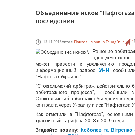
Объединение исков "Нафтогаза"
последствия
13.11.2018
Автор:
Понзель Марина Генадіївна
1
Решение арбитраж
одно дело исков "
может привести к увеличению продол
информационный запрос
УНН
сообщил
"Нафтогаз Украины".
"Стокгольмский арбитраж действительно 6
арбитражного процесса", - сообщили 
Стокгольмский арбитраж объединил в одно 
контракта через Украину и иск "Нафтогаза 
Как отметили в "Нафтогазе", основными
транзитный тариф на 2018 и 2019 годы.
Згадайте новину:
Коболєв та Вітренко 