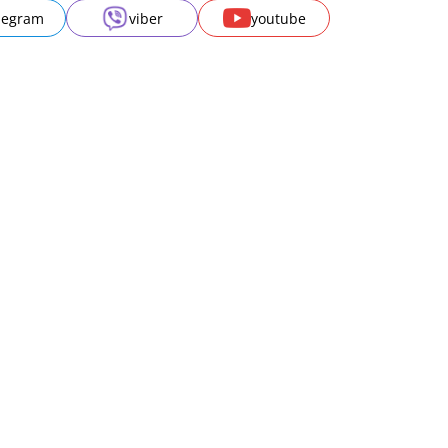
legram
viber
youtube