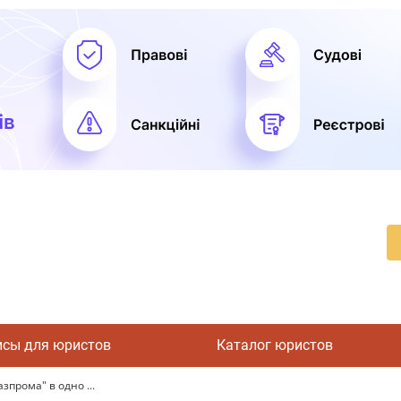
исы для юристов
Каталог юристов
прома" в одно ...