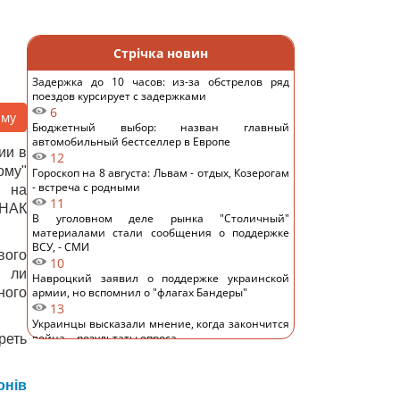
Стрічка новин
Задержка до 10 часов: из-за обстрелов ряд
поездов курсирует с задержками
6
аму
Бюджетный выбор: назван главный
автомобильный бестселлер в Европе
ии в
12
ому"
Гороскоп на 8 августа: Львам - отдых, Козерогам
- встреча с родными
т на
11
 НАК
В уголовном деле рынка "Столичный"
материалами стали сообщения о поддержке
ВСУ, - СМИ
вого
10
о ли
Навроцкий заявил о поддержке украинской
ного
армии, но вспомнил о "флагах Бандеры"
13
Украинцы высказали мнение, когда закончится
война, - результаты опроса
реть
12
Аппетитная творожная запеканка с рисом:
старинный рецепт по-украински
онів
13