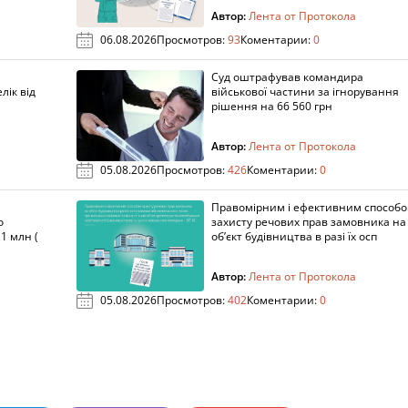
Автор:
Лента от Протокола
06.08.2026
Просмотров:
93
Коментарии:
0
Суд оштрафував командира
лік від
військової частини за ігнорування
рішення на 66 560 грн
Автор:
Лента от Протокола
05.08.2026
Просмотров:
426
Коментарии:
0
Правомірним і ефективним способ
о
захисту речових прав замовника на
1 млн (
об’єкт будівництва в разі їх осп
Автор:
Лента от Протокола
05.08.2026
Просмотров:
402
Коментарии:
0