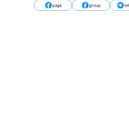
page
group
te