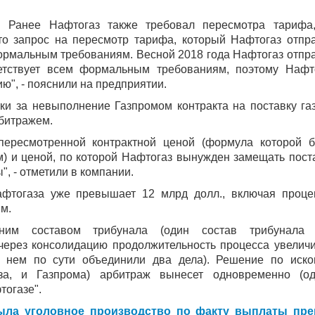
м. Ранее Нафтогаз также требовал пересмотра тарифа
то запрос на пересмотр тарифа, который Нафтогаз отпр
формальным требованиям. Весной 2018 года Нафтогаз отпр
етствует всем формальным требованиям, поэтому Нафт
ю", - пояснили на предприятии.
ки за невыполнение Газпромом контракта на поставку газ
битражем.
пересмотренной контрактной ценой (формула которой 
 и ценой, по которой Нафтогаз вынужден замещать пост
", - отметили в компании.
фтогаза уже превышает 12 млрд долл., включая проце
м.
дним составом трибунала (один состав трибунала
 через консолидацию продолжительность процесса увеличи
в нем по сути объединили два дела). Решение по иск
за, и Газпрома) арбитраж вынесет одновременно (о
тогазе".
рыла уголовное производство по факту выплаты пр