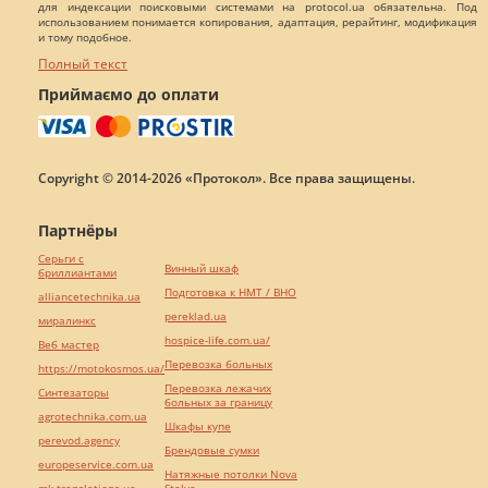
для индексации поисковыми системами на protocol.ua обязательна. Под
использованием понимается копирования, адаптация, рерайтинг, модификация
и тому подобное.
Полный текст
Приймаємо до оплати
Copyright © 2014-2026 «Протокол». Все права защищены.
Партнёры
Серьги с
Винный шкаф
бриллиантами
Подготовка к НМТ / ВНО
alliancetechnika.ua
pereklad.ua
миралинкс
hospice-life.com.ua/
Веб мастер
Перевозка больных
https://motokosmos.ua/
Перевозка лежачих
Синтезаторы
больных за границу
agrotechnika.com.ua
Шкафы купе
perevod.agency
Брендовые сумки
europeservice.com.ua
Натяжные потолки Nova