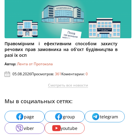
Правомірним і ефективним способом захисту
речових прав замовника на об’єкт будівництва в
разі їх осп
Автор:
Лента от Протокола
05.08.2026
Просмотров:
361
Коментарии:
0
Смотреть все новости
Мы в социальных сетях:
page
group
telegram
viber
youtube