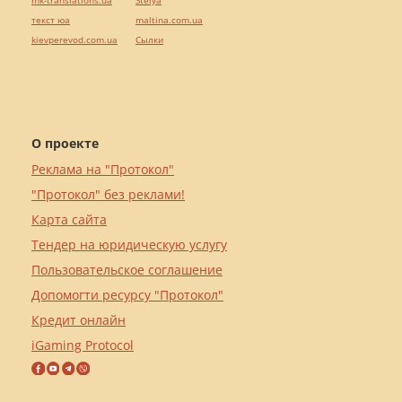
mk-translations.ua
Stelya
текст юа
maltina.com.ua
kievperevod.com.ua
Cылки
О проекте
Реклама на "Протокол"
"Протокол" без реклами!
Карта сайта
Тендер на юридическую услугу
Пользовательское соглашение
Допомогти ресурсу "Протокол"
Кредит онлайн
iGaming Protocol