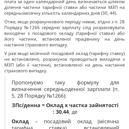
плата за один календарний день визначається шляхом
ділення частини тарифної ставки або частини МЗП на
середньомісячну кількість календарних днів (30, 44).
Отже, якщо розрахункового періоду немає, згідно з
п. 28
Порядку №1266
середню зарплату слід розраховувати
виходячи з посадового окладу (тарифної ставки) або
його частини, встановленої працівнику на день
настання страхового випадку.
У разі якщо місячний посадовий оклад (тарифну ставку)
не встановлено, розрахунок проводиться виходячи з
МЗП (або її частини), встановленої на день настання
страхового випадку.
Пропонуємо таку формулу для
визначення середньоденної зарплати (
п.
5
,
28 Порядку №1266
):
ЗПс/денна = Оклад х частка зайнятості
: 30,44
, де
Оклад
– посадовий оклад (місячна
тарифна ставка), встановлений