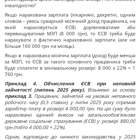
інвалідністю?
Якщо нарахована зарплата (лікарняні, декретні, одним
словом – увесь сумарний місячний дохід працівника, на
який нараховується ЄСВ) дорівнюватиме або
перевищуватиме МЗП (8 000 грн), то ЄСВ треба буде
нарахувати з фактично нарахованої зарплати (але не
більше 160 000 грн на місяць).
Якщо ж нарахована місячна зарплата (дохід) буде менша
за МЗП, то ЄСВ за такого основного працівника треба
буде сплатити в мінімальному розмірі: 8 000 х 22% = 1
760 грн.
Приклад 4. Обчислення ЄСВ при неповній
зайнятості (липень 2025 року).
Візьмемо за основу
приклад 3.
Працівник, зайнятий на умовах неповного
робочого часу (0,5 ставки), у липні 2025 року отримав
заробітну плату в розмірі 4 000,00 грн. На цю суму було
нараховано єдиний внесок на загальнообов’язкове
державне соціальне страхування (ЄСВ) у розмірі 880,00
грн (тобто 4 000,00 × 22%).
Однак, відповідно до чинного законодавства, у 2025