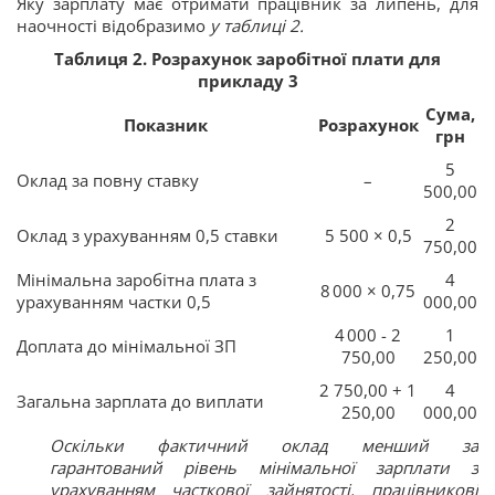
Яку зарплату має отримати працівник за липень, для
наочності відобразимо
у таблиці 2.
Таблиця 2. Розрахунок заробітної плати для
прикладу 3
Сума,
Показник
Розрахунок
грн
5
Оклад за повну ставку
–
500,00
2
Оклад з урахуванням 0,5 ставки
5 500 × 0,5
750,00
Мінімальна заробітна плата з
4
8 000 × 0,75
урахуванням частки 0,5
000,00
4 000 - 2
1
Доплата до мінімальної ЗП
750,00
250,00
2 750,00 + 1
4
Загальна зарплата до виплати
250,00
000,00
Оскільки фактичний оклад менший за
гарантований рівень мінімальної зарплати з
урахуванням часткової зайнятості, працівникові