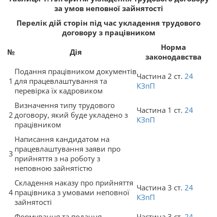
за умов неповної зайнятості
Перелік дій сторін під час укладення трудового
договору з працівником
Норма
№
Дія
законодавства
Подання працівником документів
Частина 2 ст.
24
1
для працевлаштування та
КЗпП
перевірка їх кадровиком
Визначення типу трудового
Частина 1 ст.
24
2
договору, який буде укладено з
КЗпП
працівником
Написання кандидатом на
працевлаштування заяви про
3
прийняття з на роботу з
неповною зайнятістю
Складення наказу про прийняття
Частина 3 ст.
24
4
працівника з умовами неповної
КЗпП
зайнятості
Формування та подання
Частина 3 ст.
24