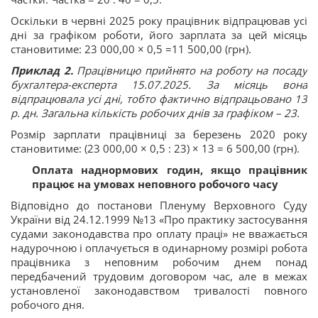
Оскільки в червні 2025 року працівник відпрацював усі
дні за графіком роботи, його зарплата за цей місяць
становитиме: 23 000,00 × 0,5 =11 500,00 (грн).
Приклад 2.
Працівницю прийнято на роботу на посаду
бухгалтера-експерта 15.07.2025. За місяць вона
відпрацювала усі дні, тобто фактично відпрацьовано 13
р. дн. Загальна кількість робочих днів за графіком – 23.
Розмір зарплати працівниці за березень 2020 року
становитиме: (23 000,00 × 0,5 : 23) × 13 = 6 500,00 (грн).
Оплата наднормових годин, якщо працівник
працює на умовах неповного робочого часу
Відповідно до
постанови Пленуму Верховного Суду
України від 24.12.1999 №13 «Про практику застосування
судами законодавства про оплату праці» не вважається
надурочною і оплачується в одинарному розмірі робота
працівника з неповним робочим днем понад
передбачений трудовим договором час, але в межах
установленої законодавством тривалості повного
робочого дня.