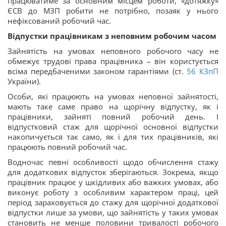
працюватиме за основним місцем роботи, «дотяжку»
ЄСВ до МЗП робити не потрібно, позаяк у нього
нефіксований робочий час.
Відпустки працівникам з неповним робочим часом
Зайнятість на умовах неповного робочого часу не
обмежує трудові права працівника – він користується
всіма передбаченими законом гарантіями (ст.
56
КЗпП
України).
Особи, які працюють на умовах неповної зайнятості,
мають таке саме право на щорічну відпустку, як і
працівники, зайняті повний робочий день. І
відпустковий стаж для щорічної основної відпустки
накопичується так само, як і для тих працівників, які
працюють повний робочий час.
Водночас певні особливості щодо обчислення стажу
для додаткових відпусток зберігаються. Зокрема, якщо
працівник працює у шкідливих або важких умовах, або
виконує роботу з особливим характером праці, цей
період зараховується до стажу для щорічної додаткової
відпустки лише за умови, що зайнятість у таких умовах
становить не менше половини тривалості робочого