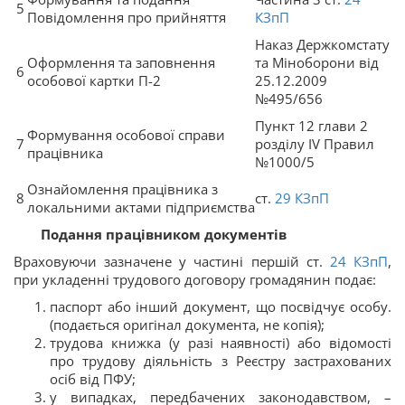
5
Повідомлення про прийняття
КЗпП
Наказ Держкомстату
Оформлення та заповнення
та Міноборони від
6
особової картки П-2
25.12.2009
№495/656
Пункт 12 глави 2
Формування особової справи
7
розділу IV Правил
працівника
№1000/5
Ознайомлення працівника з
8
ст.
29
КЗпП
локальними актами підприємства
Подання працівником документів
Враховуючи зазначене у частині першій ст.
24
КЗпП
,
при укладенні трудового договору громадянин подає:
паспорт або інший документ, що посвідчує особу.
(подається оригінал документа, не копія);
трудова книжка (у разі наявності) або відомості
про трудову діяльність з Реєстру застрахованих
осіб від ПФУ;
у випадках, передбачених законодавством, –