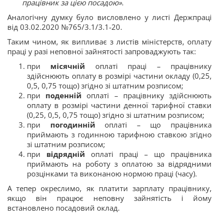
працівник за цією посадою»
.
Аналогічну думку було висловлено у листі Держпраці
від 03.02.2020 №765/3.1/3.1-20.
Таким чином, як випливає з листів міністерств, оплату
праці у разі неповної зайнятості запроваджують так:
при
місячній
оплаті праці – працівнику
здійснюють оплату в розмірі частини окладу (0,25,
0,5, 0,75 тощо) згідно зі штатним розписом;
при
поденній
оплаті – працівнику здійснюють
оплату в розмірі частини денної тарифної ставки
(0,25, 0,5, 0,75 тощо) згідно зі штатним розписом;
при
погодинній
оплаті – що працівника
приймають з годинною тарифною ставкою згідно
зі штатним розписом;
при
відрядній
оплаті праці – що працівника
приймають на роботу з оплатою за відрядними
розцінками та виконаною нормою праці (часу).
А тепер окреслимо, як платити зарплату працівнику,
якщо він працює неповну зайнятість і йому
встановлено посадовий оклад.