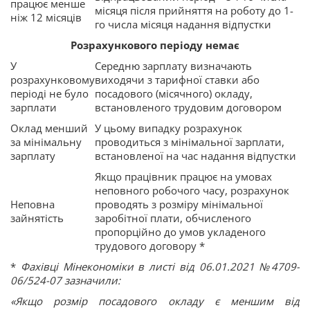
працює менше
місяця після прийняття на роботу до 1-
ніж 12 місяців
го числа місяця надання відпустки
Розрахункового періоду немає
У
Середню зарплату визначають
розрахунковому
виходячи з тарифної ставки або
періоді не було
посадового (місячного) окладу,
зарплати
встановленого трудовим договором
Оклад менший
У цьому випадку розрахунок
за мінімальну
проводиться з мінімальної зарплати,
зарплату
встановленої на час надання відпустки
Якщо працівник працює на умовах
неповного робочого часу, розрахунок
Неповна
проводять з розміру мінімальної
зайнятість
заробітної плати, обчисленого
пропорційно до умов укладеного
трудового договору *
*
Фахівці Мінекономіки в листі
від 06.01.2021 №4709-
06/524-07 зазначили:
«Якщо розмір посадового окладу є меншим від