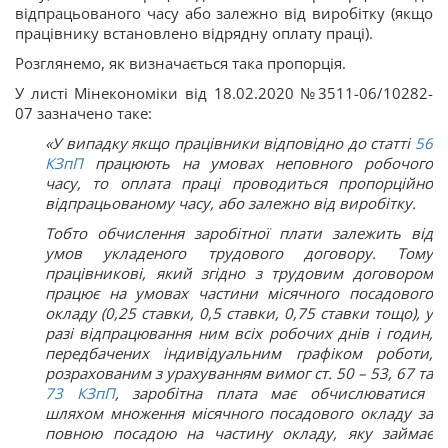
відпрацьованого часу або залежно від виробітку (якщо
працівнику встановлено відрядну оплату праці).
Розглянемо, як визначається така пропорція.
У листі Мінекономіки від 18.02.2020 №3511-06/10282-
07 зазначено таке:
«У випадку якщо працівники відповідно до статті
56
КЗпП
працюють на умовах неповного робочого
часу, то оплата праці проводиться пропорційно
відпрацьованому часу, або залежно від виробітку.
Тобто обчислення заробітної плати залежить від
умов укладеного трудового договору. Тому
працівникові, який згідно з трудовим договором
працює на умовах частини місячного посадового
окладу (0,25 ставки, 0,5 ставки, 0,75 ставки тощо), у
разі відпрацювання ним всіх робочих днів і годин,
передбачених індивідуальним графіком роботи,
розрахованим з урахуванням вимог
ст. 50 – 53,
67
та
73
КЗпП
, заробітна плата має обчислюватися
шляхом множення місячного посадового окладу за
повною посадою на частину окладу, яку займає