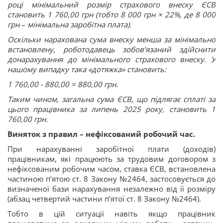
році мінімальний розмір страхового внеску ЄСВ
становить 1 760,00 грн (тобто 8 000 грн × 22%, де 8 000
грн
–
мінімальна заробітна плата).
Оскільки нарахована сума внеску менша за мінімально
встановлену, роботодавець зобов’язаний здійснити
донарахування до мінімального страхового внеску. У
нашому випадку така «дотяжка» становить:
1 760,00 - 880,00 = 880,00 грн.
Таким чином, загальна сума ЄСВ, що підлягає сплаті за
цього працівника за липень 2025 року, становить 1
760,00 грн.
Виняток з правил – нефіксований робочий час.
При нарахуванні заробітної плати (доходів)
працівникам, які працюють за трудовим договором з
нефіксованим робочим часом, ставка ЄСВ, встановлена
частиною п’ятою ст. 8 Закону №2464, застосовується до
визначеної бази нарахування незалежно від її розміру
(абзац четвертий частини п’ятої ст. 8 Закону №2464).
Тобто в цій ситуації навіть якщо працівник