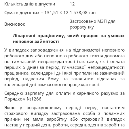
Кількість днів відпустки
12
Сума відпускних = 131,51 × 12
1 578,08 грн
Застосовано МЗП для
Висновок
розрахунку
Лікарняні працівнику, який працює на умовах
неповної зайнятості
У випадках запровадження на підприємстві неповного
робочого дня або неповного робочого тижня допомога
по тимчасовій непрацездатності (так само, як і оплата
перших 5 днів) за період тимчасової непрацездатності
працівника, календарні дні якої припали на зазначений
період, надається йому на загальних підставах за
календарні дні тимчасової непрацездатності.
Середню зарплату для оплати лікарняного рахуємо за
Порядком №1266.
Якщо у розрахунковому періоді перед настанням
страхового випадку застрахована особа з поважних
причин не мала заробітку або страховий випадок
настав у перший день роботи, середньоденна заробітна