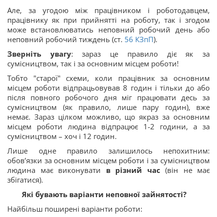
Але, за угодою між працівником і роботодавцем,
працівнику як при прийнятті на роботу, так і згодом
може встановлюватись неповний робочий день або
неповний робочий тиждень (ст.
56
КЗпП
).
Зверніть увагу
: зараз це правило діє як за
сумісництвом, так і за основним місцем роботи!
Тобто "старої" схеми, коли працівник за основним
місцем роботи відпрацьовував 8 годин і тільки до або
після повного робочого дня міг працювати десь за
сумісництвом (як правило, лише пару годин), вже
немає. Зараз цілком можливо, що якраз за основним
місцем роботи людина відпрацює 1-2 години, а за
сумісництвом – хоч і 12 годин.
Лише одне правило залишилось непохитним:
обов’язки за основним місцем роботи і за сумісництвом
людина має виконувати
в різний час
(він не має
збігатися).
Які бувають варіанти неповної зайнятості?
Найбільш поширені варіанти роботи: