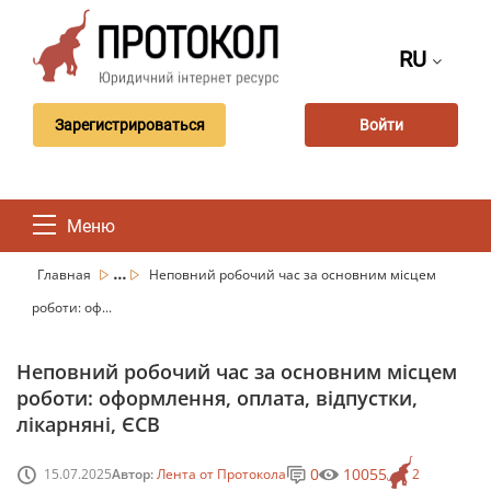
RU
Зарегистрироваться
Войти
Меню
...
Главная
Неповний робочий час за основним місцем
роботи: оф...
Неповний робочий час за основним місцем
роботи: оформлення, оплата, відпустки,
лікарняні, ЄСВ
0
10055
15.07.2025
Автор:
Лента от Протокола
2