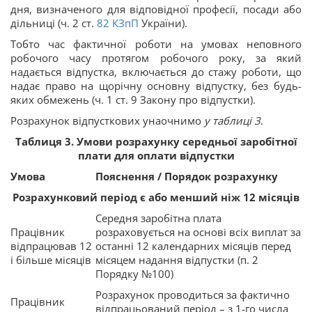
дня, визначеного для відповідної професії, посади або
дільниці (ч. 2 ст.
82
КЗпП
України).
Тобто час фактичної роботи на умовах неповного
робочого часу протягом робочого року, за який
надається відпустка, включається до стажу роботи, що
надає право на щорічну основну відпустку, без будь-
яких обмежень (ч. 1 ст. 9
Закону про відпустки
).
Розрахунок відпусткових унаочнимо
у таблиці 3
.
Таблиця 3.
Умови розрахунку середньої заробітної
плати для оплати відпустки
Умова
Пояснення / Порядок розрахунку
Розрахунковий період є або менший ніж 12 місяців
Середня заробітна плата
Працівник
розраховується на основі всіх виплат за
відпрацював 12
останні 12 календарних місяців перед
і більше місяців
місяцем надання відпустки (п. 2
Порядку №100)
Розрахунок проводиться за фактично
Працівник
відпрацьований період – з 1-го числа