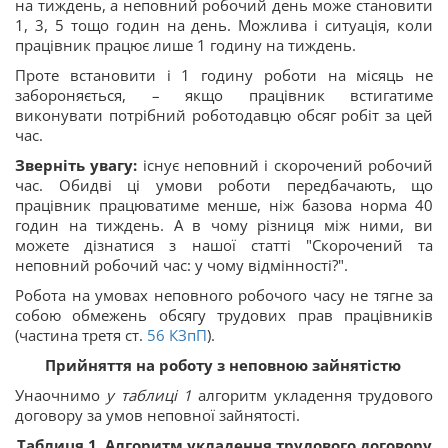
на тиждень, а неповний робочий день може становити
1, 3, 5 тощо годин на день. Можлива і ситуація, коли
працівник працює лише 1 годину на тиждень.
Проте встановити і 1 годину роботи на місяць не
забороняється, – якщо працівник встигатиме
виконувати потрібний роботодавцю обсяг робіт за цей
час.
Зверніть увагу:
існує неповний і скорочений робочий
час. Обидві ці умови роботи передбачають, що
працівник працюватиме менше, ніж базова норма 40
годин на тиждень. А в чому різниця між ними, ви
можете дізнатися з нашої статті "Скорочений та
неповний робочий час: у чому відмінності?".
Робота на умовах неповного робочого часу не тягне за
собою обмежень обсягу трудових прав працівників
(частина третя
ст.
56
КЗпП
).
Прийняття на роботу з неповною зайнятістю
Унаочнимо
у таблиці 1
алгоритм укладення трудового
договору за умов неповної зайнятості.
Таблиця 1.
Алгоритм укладення трудового договору