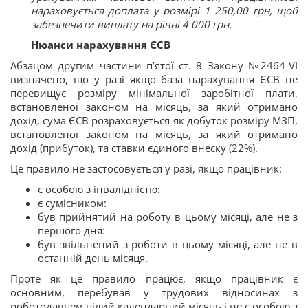
нараховується доплата у розмірі 1 250,00 грн, щоб
забезпечити виплату на рівні 4 000 грн.
Нюанси нарахування ЄСВ
Абзацом другим частини п’ятої ст. 8 Закону №2464-VI
визначено, що у разі якщо база нарахування ЄСВ не
перевищує розміру мінімальної заробітної плати,
встановленої законом на місяць, за який отримано
дохід, сума ЄСВ розраховується як добуток розміру МЗП,
встановленої законом на місяць, за який отримано
дохід (прибуток), та ставки єдиного внеску (22%).
Це правило не застосовується у разі, якщо працівник:
є особою з інвалідністю:
є сумісником:
був прийнятий на роботу в цьому місяці, але не з
першого дня:
був звільнений з роботи в цьому місяці, але не в
останній день місяця.
Проте як це правило працює, якщо працівник є
основним, перебував у трудових відносинах з
роботодавцем цілий календарний місяць і не є особою з