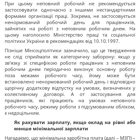
При цьому неповний робочий не рекомендується
застосовувати одночасно з іншими нестандартними
формами організації праці. Зокрема, не застосовується
ненормований робочий день для працівників,
зайнятих на роботі з неповним робочим днем. На
цьому наголосило Міністерство праці та соціальної
політики України в рекомендаціях від 10.10.1997.
Пізніше Мінсоцполітики зазначило, що це твердження
не слід сприймати як категоричну заборону: якщо у
зв’язку зі специфікою роботи працівник з неповним
робочим днем періодично виконує основну роботу
поза межами робочого часу, йому може бути
встановлено ненормований робочий день і відповідно
щорічну додаткову відпустку на умовах, визначених у
колективному договорі. А от застосування для
працівників, які працюють на умовах неповного
робочого часу, режиму роботи з підсумованим обліком,
є недоцільним.
Як рахувати зарплату, якщо оклад на рівні або
менше мінімальної зарплати
Нагадаємо, що мінімальна заробітна плата (далі – МЗП) –