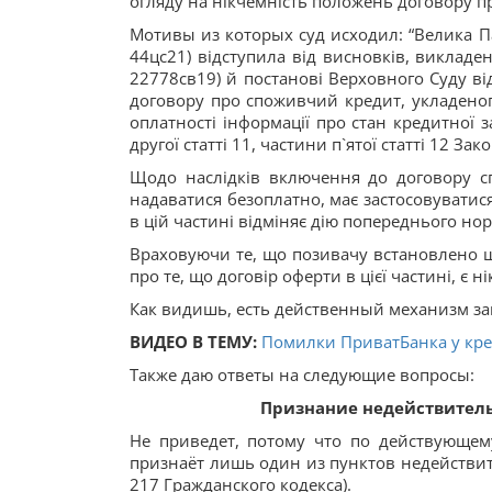
огляду на нікчемність положень договору п
Мотивы из которых суд исходил: “Велика Па
44цс21) відступила від висновків, викладе
22778св19) й постанові Верховного Суду ві
договору про споживчий кредит, укладеног
оплатності інформації про стан кредитної 
другої статті 11, частини п`ятої статті 12 Зак
Щодо наслідків включення до договору с
надаватися безоплатно, має застосовувати
в цій частині відміняє дію попереднього но
Враховуючи те, що позивачу встановлено що
про те, що договір оферти в цієї частині, є н
Как видишь, есть действенный механизм з
ВИДЕО В ТЕМУ:
Помилки ПриватБанка у кред
Также даю ответы на следующие вопросы:
Признание недействитель
Не приведет, потому что по действующем
признаёт лишь один из пунктов недействи
217 Гражданского кодекса).