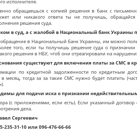
ого исполнителя.
ьменно обращаешься с копией решения в банк с письмен
может или никакого ответа ты не получишь, обращайс
олнения решения суда.
иском в суд, а с жалобой в Национальный банк Украины 
к обращение в Национальный банк Украины, им можно польз
олее того, если ты получишь решение суда о признании 
акого решения в НБУ, чтоб они отреагировали на нарушени
снования существуют для включения платы за СМС в к
мации по кредитной задолженности по кредитным дого
 месяц, тогда за за такие СМС нужно будет платить (част
).
одимы для подачи иска о признании недействительным
ра (с приложениями, если есть). Если указанный договор от
мотрения дела.
Павел Сергеевич
-235-31-10 или 096-476-66-66