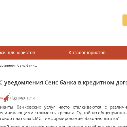
исы для юристов
Каталог юристов
омления Сенс банк...
уведомления Сенс банка в кредитном дого
0
1714
ич
1
лиенты банковских услуг часто сталкиваются с разл
еличивающими стоимость кредита. Одной из общепринятых
говор платы за СМС - информирование. Законно ли это?
этой статье рассматриваем конкретное судебное дело, свя