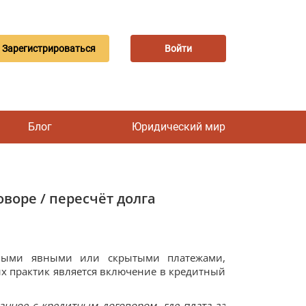
Зарегистрироваться
Войти
Блог
Юридический мир
воре / пересчёт долга
ичными явными или скрытыми платежами,
 практик является включение в кредитный
занное с кредитным договором, где плата за