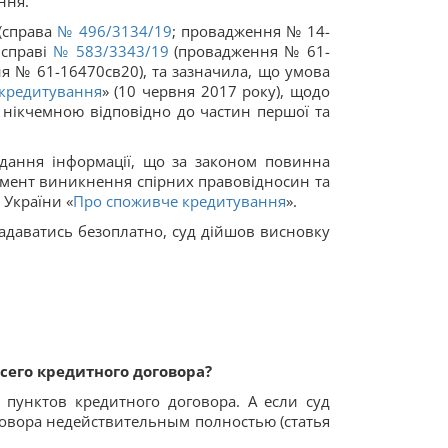
ння.”
 (справа
№ 496/3134/19
; провадження № 14-
 справі
№ 583/3343/19
(провадження № 61-
 № 61-16470св20), та зазначила, що умова
кредитування
» (10 червня 2017 року), щодо
є нікчемною відповідно до частин першої та
дання інформації, що за законом повинна
омент виникнення спірних правовідносин та
 України «
Про споживче кредитування
».
надаватись безоплатно, суд дійшов висновку
его кредитного договора?
пунктов кредитного договора. А если суд
овора недействительным полностью (статья