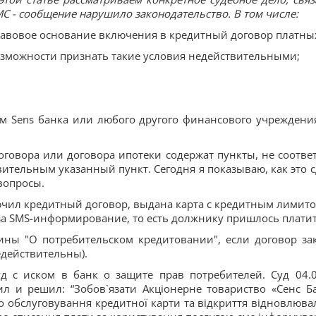
С - сообщение нарушило законодательство. В том числе:
авовое основание включения в кредитный договор платны
зможности признать такие условия недействительными;
ом Sens банка или любого другого финансового учреждени
договора или договора ипотеки содержат пункты, не соотве
вительным указанный пункт. Сегодня я показываю, как это 
вопросы.
ючил кредитный договор, выдана карта с кредитным лимитом
 за SMS-информирование, то есть должнику пришлось плати
аины "О потребительском кредитовании", если договор за
действительны).
д с иском в банк о защите прав потребителей. Суд 04.
л и решил: “Зобов`язати Акціонерне товариство «Сенс Ба
о обслуговування кредитної карти та відкриття відновлюваль