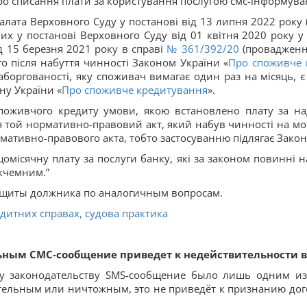
ро списання плати за користування послугою смс-інформува
лата Верховного Суду у постанові від 13 липня 2022 року
них у постанові Верховного Суду від 01 квітня 2020 року у
д 15 березня 2021 року в справі
№ 361/392/20
(провадження
о після набуття чинності Законом України «
Про споживче 
заборгованості, яку споживач вимагає один раз на місяць, 
ону України «
Про споживче кредитування
».
поживчого кредиту умови, якою встановлено плату за на
ся той нормативно-правовий акт, який набув чинності на м
рмативно-правового акта, тобто застосуванню підлягає Закон
місячну плату за послуги банку, які за законом повинні 
ікчемним.”
ащиты должника по аналогичным вопросам.
итних справах, судова практика
ным СМС-сообщение приведет к недействительности вс
у законодательству SMS-сообщение было лишь одним из 
тельным или ничтожным, это не приведёт к признанию дог