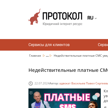
RU
Сервисы для клиентов
Серв
...
Главная
Недействительные платные СМС увед
Недействительные платные СМС 
22.07.2024
Автор:
адвокат Васильев Павел Сергеев
К
ув
до
В 