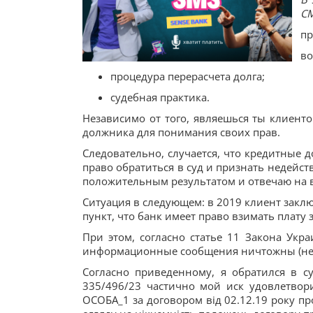
СМ
пр
во
процедура перерасчета долга;
судебная практика.
Независимо от того, являешься ты клиент
должника для понимания своих прав.
Следовательно, случается, что кредитные 
право обратиться в суд и признать недейст
положительным результатом и отвечаю на 
Ситуация в следующем: в 2019 клиент закл
пункт, что банк имеет право взимать плату
При этом, согласно статье 11 Закона Укр
информационные сообщения ничтожны (не
Согласно приведенному, я обратился в су
335/496/23 частично мой иск удовлетвори
ОСОБА_1 за договором від 02.12.19 року пр