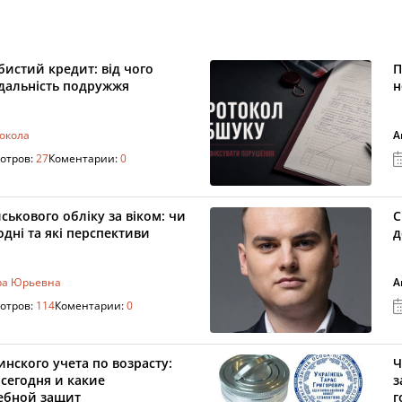
истий кредит: від чого
П
ідальність подружжя
н
токола
А
отров:
27
Коментарии:
0
ськового обліку за віком: чи
С
дні та які перспективи
д
ра Юрьевна
А
отров:
114
Коментарии:
0
нского учета по возрасту:
Ч
сегодня и какие
з
ебной защит
г