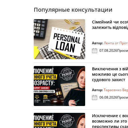
Популярные консультации
Сімейний чи особ
залежить відпов
Автор:
Лента от Про
07.08.2026
Просм
Виключення з вій
можливо це сього
судового захист
Автор:
Тарасенко Ве
06.08.2026
Просм
Исключение с вои
возможно ли это 
перспективы суд