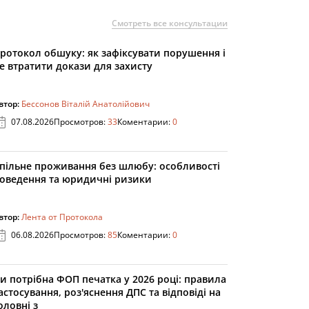
Смотреть все консультации
ротокол обшуку: як зафіксувати порушення і
е втратити докази для захисту
втор:
Бессонов Віталій Анатолійович
07.08.2026
Просмотров:
33
Коментарии:
0
пільне проживання без шлюбу: особливості
оведення та юридичні ризики
втор:
Лента от Протокола
06.08.2026
Просмотров:
85
Коментарии:
0
и потрібна ФОП печатка у 2026 році: правила
астосування, роз'яснення ДПС та відповіді на
оловні з