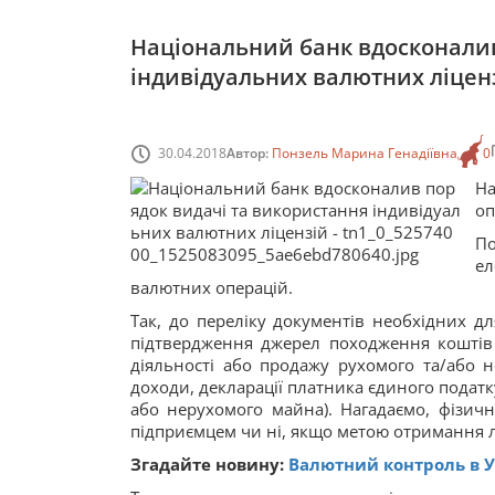
Національний банк вдосконалив
індивідуальних валютних ліцен
30.04.2018
Автор:
Понзель Марина Генадіївна
0
На
оп
П
е
валютних операцій.
Так, до переліку документів необхідних д
підтвердження джерел походження коштів 
діяльності або продажу рухомого та/або н
доходи, декларації платника єдиного податк
або нерухомого майна). Нагадаємо, фізичн
підприємцем чи ні, якщо метою отримання ліц
Згадайте новину:
Валютний контроль в Ук