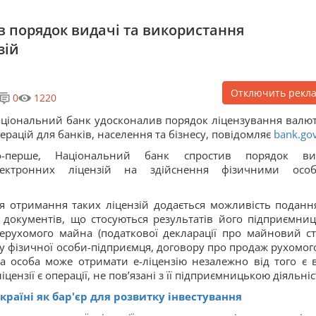
 порядок видачі та використання
зій
Отключить рекл
0
1220
ціональний банк удосконалив порядок ліцензування валю
ерацій для банків, населення та бізнесу, повідомляє
bank.gov
о-перше, Національний банк спростив порядок ви
лектронних ліцензій на здійснення фізичними осо
ля отримання таких ліцензій додається можливість поданн
документів, що стосуються результатів його підприємниц
ерухомого майна (податкової декларації про майновий ст
у фізичної особи-підприємця, договору про продаж рухомого
а особа може отримати е-ліцензію незалежно від того є 
ензії є операції, не пов’язані з її підприємницькою діяльніс
раїні як бар'єр для розвитку інвестування