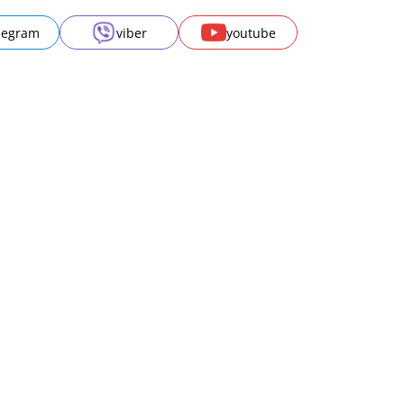
legram
viber
youtube