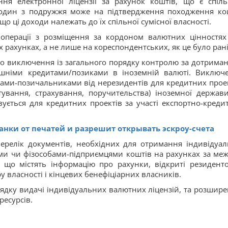
ня електронної ліцензії за рахунок коштів, що є спіл
 один з подружжя може на підтвердження походження ко
о ці доходи належать до їх спільної сумісної власності.
 операції з розміщення за кордоном валютних цінностях
х рахунках, а не лише на кореспондентських, як це було ран
о виключення із загального порядку контролю за дотрима
ішніми кредитами/позиками в іноземній валюті. Виключ
нтами-позичальниками від нерезидентів для кредитних проек
тування, страхування, поручительства) іноземної держави
ується для кредитних проектів за участі експортно-креди
анки от печатей и разрешит открывать эскроу-счета
ерелік документів, необхідних для отримання індивідуал
ми чи фізособами-підприємцями коштів на рахунках за ме
 що містять інформацію про рахунки, відкриті резидент
у власності і кінцевих бенефіціарних власників.
ядку видачі індивідуальних валютних ліцензій, та розшир
ресурсів.