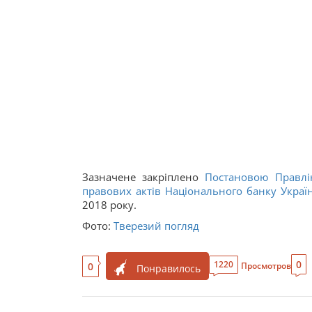
Зазначене закріплено
Постановою Правлі
правових актів Національного банку Україн
2018 року.
Фото:
Тверезий погляд
0
1220
0
Просмотров
Понравилось