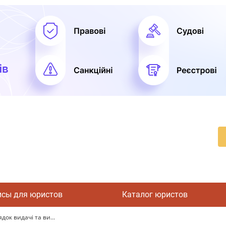
исы для юристов
Каталог юристов
ок видачі та ви...