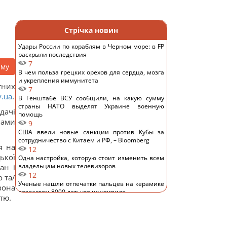
Стрічка новин
Удары России по кораблям в Черном море: в FP
раскрыли последствия
7
аму
В чем польза грецких орехов для сердца, мозга
и укрепления иммунитета
тних
7
.ua
.
В Генштабе ВСУ сообщили, на какую сумму
страны НАТО выделят Украине военную
дачі
помощь
бами
9
США ввели новые санкции против Кубы за
сотрудничество с Китаем и РФ, – Bloomberg
я на
12
ької
Одна настройка, которую стоит изменить всем
владельцам новых телевизоров
ан і
12
 та/
Ученые нашли отпечатки пальцев на керамике
вона
возрастом 8000 лет: что их удивило
тю.
13
Украина ставит Путина на предвыборные часы,
- Newsweek
12