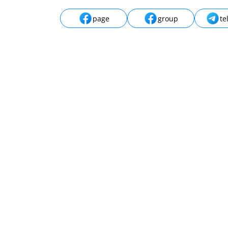
page
group
te