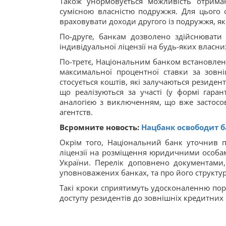
Також унормовується можливість отриман
сумісною власністю подружжя. Для цього
враховувати доходи другого із подружжя, якщ
По-друге, банкам дозволено здійснювати
індивідуальної ліцензії на будь-яких власни
По-третє, Національним банком встановлен
максимальної процентної ставки за зовн
стосується коштів, які залучаються резиде
що реалізуються за участі (у формі гаран
аналогією з виключенням, що вже застосов
агентств.
Всромните новость:
Нацбанк освободит б
Окрім того, Національний банк уточнив п
ліцензії на розміщення юридичними особа
України. Перелік доповнено документами,
уповноважених банках, та про його структур
Такі кроки сприятимуть удосконаленню пор
доступу резидентів до зовнішніх кредитних 