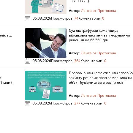
1 ст. 1172 Ц
Автор:
Лента от Протокола
06.08.2026
Просмотров:
74
Коментарии:
0
Суд оштрафував командира
лік від
військової частини за ігнорування
рішення на 66 560 грн
Автор:
Лента от Протокола
05.08.2026
Просмотров:
364
Коментарии:
0
Правомірним і ефективним способ
о
захисту речових прав замовника на
1 млн (
об’єкт будівництва в разі їх осп
Автор:
Лента от Протокола
05.08.2026
Просмотров:
377
Коментарии:
0