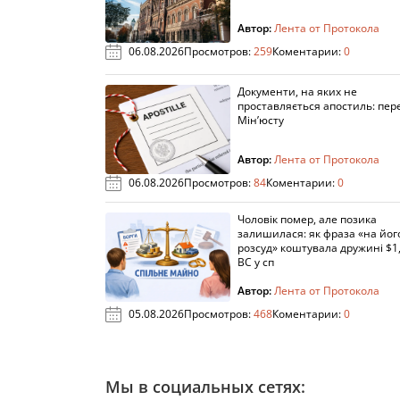
Автор:
Лента от Протокола
06.08.2026
Просмотров:
259
Коментарии:
0
Документи, на яких не
проставляється апостиль: пере
Мін’юсту
Автор:
Лента от Протокола
06.08.2026
Просмотров:
84
Коментарии:
0
Чоловік помер, але позика
залишилася: як фраза «на йог
розсуд» коштувала дружині $1,
ВС у сп
Автор:
Лента от Протокола
05.08.2026
Просмотров:
468
Коментарии:
0
Мы в социальных сетях: