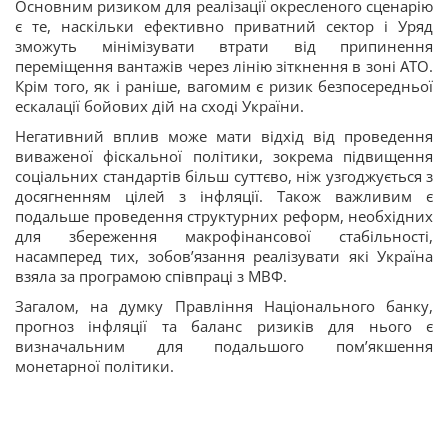
Основним ризиком для реалізації окресленого сценарію
є те, наскільки ефективно приватний сектор і Уряд
зможуть мінімізувати втрати від припинення
переміщення вантажів через лінію зіткнення в зоні АТО.
Крім того, як і раніше, вагомим є ризик безпосередньої
ескалації бойових дій на сході України.
Негативний вплив може мати відхід від проведення
виваженої фіскальної політики, зокрема підвищення
соціальних стандартів більш суттєво, ніж узгоджується з
досягненням цілей з інфляції. Також важливим є
подальше проведення структурних реформ, необхідних
для збереження макрофінансової стабільності,
насамперед тих, зобов’язання реалізувати які Україна
взяла за програмою співпраці з МВФ.
Загалом, на думку Правління Національного банку,
прогноз інфляції та баланс ризиків для нього є
визначальним для подальшого пом’якшення
монетарної політики.