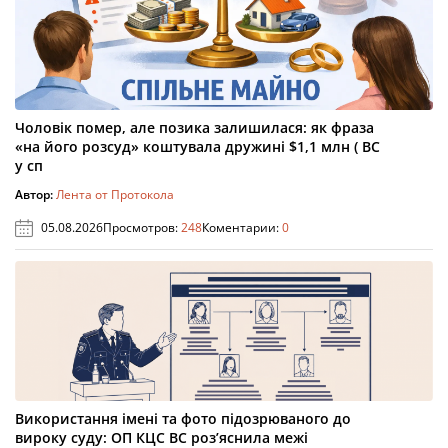
Чоловік помер, але позика залишилася: як фраза
«на його розсуд» коштувала дружині $1,1 млн ( ВС
у сп
Автор:
Лента от Протокола
05.08.2026
Просмотров:
248
Коментарии:
0
Використання імені та фото підозрюваного до
вироку суду: ОП КЦС ВС роз’яснила межі