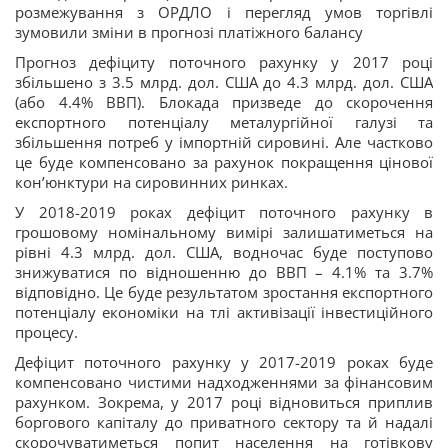
розмежування з ОРДЛО і перегляд умов торгівлі
зумовили зміни в прогнозі платіжного балансу
Прогноз дефіциту поточного рахунку у 2017 році
збільшено з 3.5 млрд. дол. США до 4.3 млрд. дол. США
(або 4.4% ВВП). Блокада призведе до скорочення
експортного потенціалу металургійної галузі та
збільшення потреб у імпортній сировині. Але частково
це буде компенсовано за рахунок покращення цінової
кон’юнктури на сировинних ринках.
У 2018-2019 роках дефіцит поточного рахунку в
грошовому номінальному вимірі залишатиметься на
рівні 4.3 млрд. дол. США, водночас буде поступово
знижуватися по відношенню до ВВП – 4.1% та 3.7%
відповідно. Це буде результатом зростання експортного
потенціалу економіки на тлі активізації інвестиційного
процесу.
Дефіцит поточного рахунку у 2017-2019 роках буде
компенсовано чистими надходженнями за фінансовим
рахунком. Зокрема, у 2017 році відновиться приплив
боргового капіталу до приватного сектору та й надалі
скорочуватиметься попит населення на готівкову