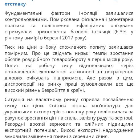
отставку
Фундаментальні фактори інфляції залишалися
контрольованими. Поміркована фіскальна і монетарна
політика та поліпшення інфляційних очікувань
стримували прискорення базової інфляції (6.3% у
річному вимірі в березні 2017 року).
Тиск на ціни з боку споживчого попиту залишався
помірним. Про це свідчать низькі темпи зростання
обсягів роздрібного товарообороту в перші місяці року.
Попит на робочу силу відновлювався через
пожвавлення економічної активності та покращення
ділових очікувань підприємств. Але разом з цим,
диспропорції на ринку праці зумовлювали все ще
високий рівень безробіття в країні.
Ситуація на валютному ринку сприяла послабленню
тиску на ціни. Світова цінова кон’юнктура для
українських експортерів з початку року поліпшилася за
рахунок зростання цін на сталь, залізну руду та зернові.
Рекордні врожаї зернових та олійних підвищили
експортний потенціал. Високі експортні надходження
зумовили зміцнення гривні з середини січня.