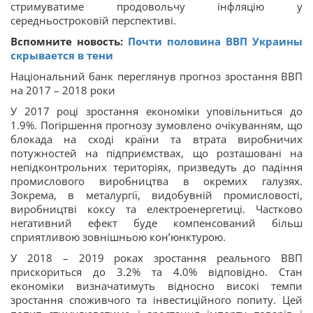
стримуватиме продовольчу інфляцію у
середньостроковій перспективі.
Вспомните новость:
Почти половина ВВП Украины
скрывается в тени
Національний банк переглянув прогноз зростання ВВП
на 2017 – 2018 роки
У 2017 році зростання економіки уповільниться до
1.9%. Погіршення прогнозу зумовлено очікуванням, що
блокада на сході країни та втрата виробничих
потужностей на підприємствах, що розташовані на
непідконтрольних територіях, призведуть до падіння
промислового виробництва в окремих галузях.
Зокрема, в металургії, видобувній промисловості,
виробництві коксу та електроенергетиці. Частково
негативний ефект буде компенсований більш
сприятливою зовнішньою кон’юнктурою.
У 2018 – 2019 роках зростання реального ВВП
прискориться до 3.2% та 4.0% відповідно. Стан
економіки визначатимуть відносно високі темпи
зростання споживчого та інвестиційного попиту. Цей