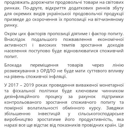
продовжать дорожчати продовольчі товари на світових
ринках. По-друге, відкриття додаткових ринків збуту
для окремих видів української продовольчої продукції
призведе до скорочення їх пропозиції на вітчизняному
ринку.
Окрім цих факторів пропозиції діятиме і фактор попиту.
Внаслідок подальшого пожвавлення економічної
активності і високих темпів зростання доходів
населення поступово буде відновлюватися споживчий
попит.
Блокада переміщення товарів через лінію
розмежування з ОРДЛО не буде мати суттєвого впливу
на рівень споживчої інфляції.
У 2017 – 2019 роках проведення виваженої монетарної
та фіскальної політики буде ключовим чинником
дезінфляційного процесу за рахунок підтримки
контрольованого зростання споживчого попиту та
помірної волатильності обмінного курсу. Завдяки
збільшенню інвестицій у сільськогосподарське
виробництво зростатиме його продуктивність, яка
наразі все ще відстає від показників провідних країн. Це