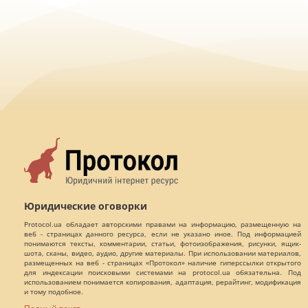
Юридические оговорки
Protocol.ua обладает авторскими правами на информацию, размещенную на
веб - страницах данного ресурса, если не указано иное. Под информацией
понимаются тексты, комментарии, статьи, фотоизображения, рисунки, ящик-
шота, сканы, видео, аудио, другие материалы. При использовании материалов,
размещенных на веб - страницах «Протокол» наличие гиперссылки открытого
для индексации поисковыми системами на protocol.ua обязательна. Под
использованием понимается копирования, адаптация, рерайтинг, модификация
и тому подобное.