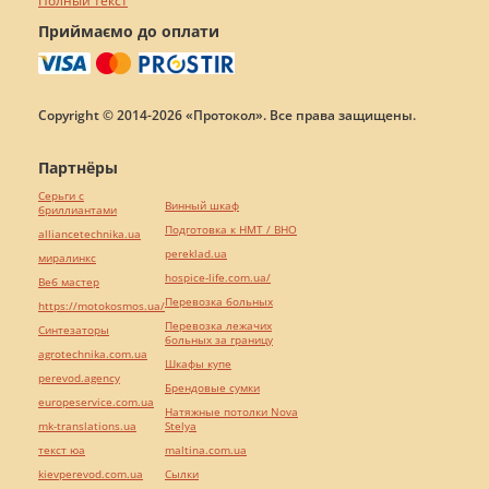
Полный текст
Приймаємо до оплати
Copyright © 2014-2026 «Протокол». Все права защищены.
Партнёры
Серьги с
Винный шкаф
бриллиантами
Подготовка к НМТ / ВНО
alliancetechnika.ua
pereklad.ua
миралинкс
hospice-life.com.ua/
Веб мастер
Перевозка больных
https://motokosmos.ua/
Перевозка лежачих
Синтезаторы
больных за границу
agrotechnika.com.ua
Шкафы купе
perevod.agency
Брендовые сумки
europeservice.com.ua
Натяжные потолки Nova
mk-translations.ua
Stelya
текст юа
maltina.com.ua
kievperevod.com.ua
Cылки