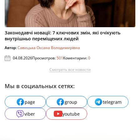
Законодавчі новації: 7 ключових змін, які очікують
внутрішньо переміщених людей
Автор:
Савицька Оксана Володимирівна
04.08.2026
Просмотров:
501
Коментарии:
0
Смотреть все новости
Мы в социальных сетях:
page
group
telegram
viber
youtube