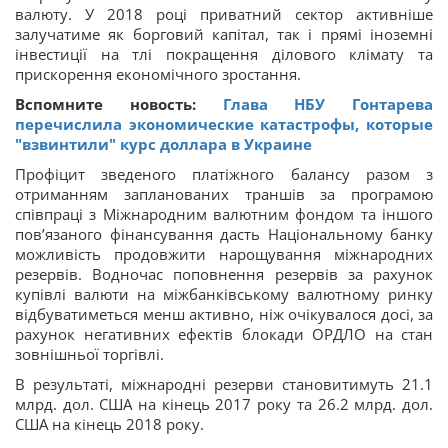
валюту. У 2018 році приватний сектор активніше
залучатиме як борговий капітал, так і прямі іноземні
інвестиції на тлі покращення ділового клімату та
прискорення економічного зростання.
Вспомните новость:
Глава НБУ Гонтарева
перечислила экономические катастрофы, которые
"взвинтили" курс доллара в Украине
Профіцит зведеного платіжного балансу разом з
отриманням запланованих траншів за програмою
співпраці з Міжнародним валютним фондом та іншого
пов’язаного фінансування дасть Національному банку
можливість продовжити нарощування міжнародних
резервів. Водночас поповнення резервів за рахунок
купівлі валюти на міжбанківському валютному ринку
відбуватиметься менш активно, ніж очікувалося досі, за
рахунок негативних ефектів блокади ОРДЛО на стан
зовнішньої торгівлі.
В результаті, міжнародні резерви становитимуть 21.1
млрд. дол. США на кінець 2017 року та 26.2 млрд. дол.
США на кінець 2018 року.