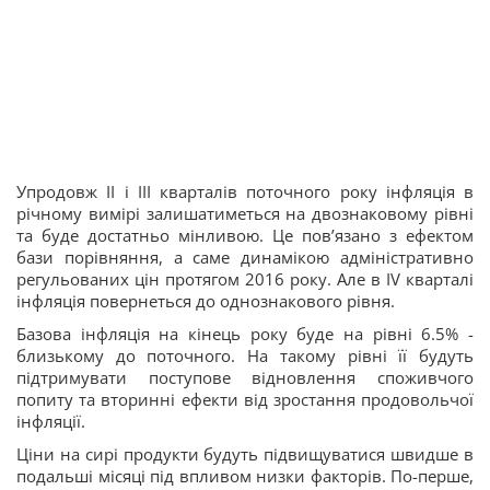
Упродовж ІІ і ІІІ кварталів поточного року інфляція в
річному вимірі залишатиметься на двознаковому рівні
та буде достатньо мінливою. Це пов’язано з ефектом
бази порівняння, а саме динамікою адміністративно
регульованих цін протягом 2016 року. Але в IV кварталі
інфляція повернеться до однознакового рівня.
Базова інфляція на кінець року буде на рівні 6.5% -
близькому до поточного. На такому рівні її будуть
підтримувати поступове відновлення споживчого
попиту та вторинні ефекти від зростання продовольчої
інфляції.
Ціни на сирі продукти будуть підвищуватися швидше в
подальші місяці під впливом низки факторів. По-перше,