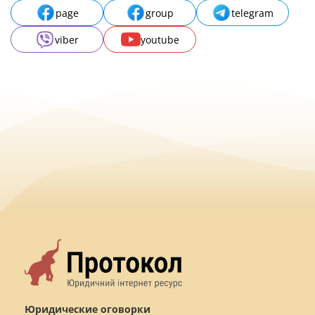
page
group
telegram
viber
youtube
Юридические оговорки