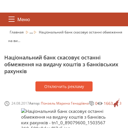
Меню
...
Главная
Національний банк скасовує останні обмеження
на ви...
Національний банк скасовує останні
обмеження на видачу коштів з банківських
рахунків
Отключить рекламу
0
1663
24.08.2017
Автор:
Понзель Марина Генадіївна
3