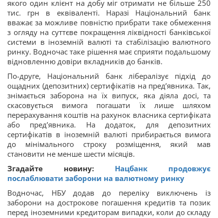
якого один клієнт на добу міг отримати не більше 250
тис. грн в еквіваленті. Наразі Національний банк
вважає за можливе повністю прибрати таке обмеження
з огляду на суттєве покращення ліквідності банківської
системи в іноземній валюті та стабілізацію валютного
ринку. Водночас таке рішення має сприяти подальшому
відновленню довіри вкладників до банків.
По-друге, Національний банк лібералізує підхід до
ощадних (депозитних) сертифікатів на пред’явника. Так,
знімається заборона на їх випуск, яка діяла досі, та
скасовується вимога погашати їх лише шляхом
перерахування коштів на рахунок власника сертифіката
або пред’явника. На додаток, для депозитних
сертифікатів в іноземній валюті прибирається вимога
до мінімального строку розміщення, який мав
становити не менше шести місяців.
Згадайте новину:
Нацбанк продовжує
послаблювати заборони на валютному ринку
Водночас, НБУ додав до переліку виключень із
заборони на дострокове погашення кредитів та позик
перед іноземними кредиторам випадки, коли до складу