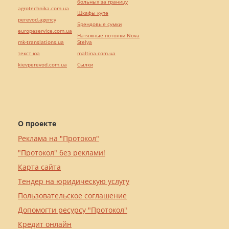
больных за границу
agrotechnika.com.ua
Шкафы купе
perevod.agency
Брендовые сумки
europeservice.com.ua
Натяжные потолки Nova
mk-translations.ua
Stelya
текст юа
maltina.com.ua
kievperevod.com.ua
Cылки
О проекте
Реклама на "Протокол"
"Протокол" без реклами!
Карта сайта
Тендер на юридическую услугу
Пользовательское соглашение
Допомогти ресурсу "Протокол"
Кредит онлайн