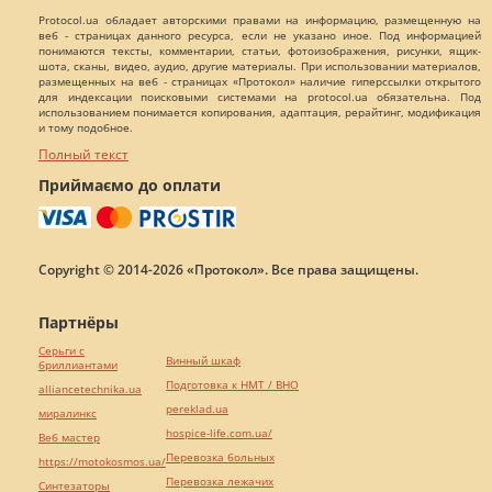
Protocol.ua обладает авторскими правами на информацию, размещенную на
веб - страницах данного ресурса, если не указано иное. Под информацией
понимаются тексты, комментарии, статьи, фотоизображения, рисунки, ящик-
шота, сканы, видео, аудио, другие материалы. При использовании материалов,
размещенных на веб - страницах «Протокол» наличие гиперссылки открытого
для индексации поисковыми системами на protocol.ua обязательна. Под
использованием понимается копирования, адаптация, рерайтинг, модификация
и тому подобное.
Полный текст
Приймаємо до оплати
Copyright © 2014-2026 «Протокол». Все права защищены.
Партнёры
Серьги с
Винный шкаф
бриллиантами
Подготовка к НМТ / ВНО
alliancetechnika.ua
pereklad.ua
миралинкс
hospice-life.com.ua/
Веб мастер
Перевозка больных
https://motokosmos.ua/
Перевозка лежачих
Синтезаторы