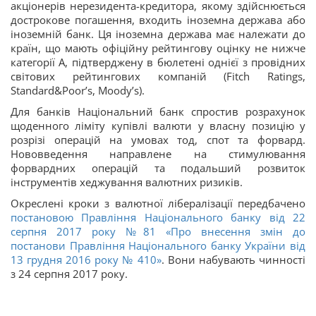
акціонерів нерезидента-кредитора, якому здійснюється
дострокове погашення, входить іноземна держава або
іноземній банк. Ця іноземна держава має належати до
країн, що мають офіційну рейтингову оцінку не нижче
категорії А, підтверджену в бюлетені однієї з провідних
світових рейтингових компаній (Fitch Ratings,
Standard&Poor’s, Moody’s).
Для банків Національний банк спростив розрахунок
щоденного ліміту купівлі валюти у власну позицію у
розрізі операцій на умовах тод, спот та форвард.
Нововведення направлене на стимулювання
форвардних операцій та подальший розвиток
інструментів хеджування валютних ризиків.
Окреслені кроки з валютної лібералізації передбачено
постановою Правління Національного банку від 22
серпня 2017 року №81 «Про внесення змін до
постанови Правління Національного банку України від
13 грудня 2016 року № 410»
. Вони набувають чинності
з 24 серпня 2017 року.