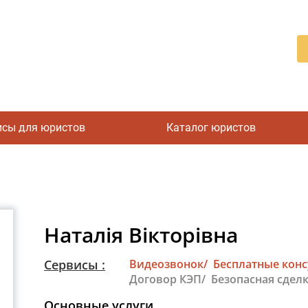
исы для юристов
Каталог юристов
Наталія Вікторівна
Сервисы :
Видеозвонок/
Бесплатные кон
Договор КЭП/
Безопасная сделк
Основные услуги