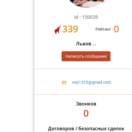
id : 150039
339
0
Рейтинг :
Львов . .
Написать сообщение
vnp1323@gmail.com
Звонков
0
Договоров / безопасных сделок