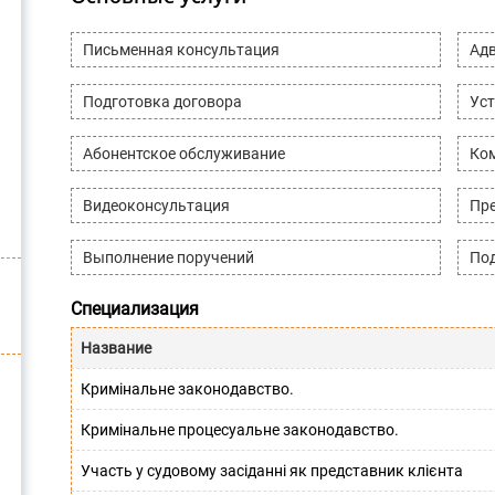
Письменная консультация
Адв
Подготовка договора
Уст
Абонентское обслуживание
Ко
Видеоконсультация
Пре
Выполнение поручений
Под
Специализация
Название
Кримінальне законодавство.
Кримінальне процесуальне законодавство.
Участь у судовому засіданні як представник клієнта