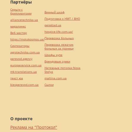
Партнёры
Серьги с
Винный шкаф
бриллиантами
Подготовка к НМТ / ВНО
alliancetechnika.ua
pereklad.ua
миралинкс
hospice-life.com.ua/
Веб мастер
Перевозка больных
https://motokosmos.ua/
Перевозка лежачих
Синтезаторы
больных за границу
agrotechnika.com.ua
Шкафы купе
perevod.agency
Брендовые сумки
europeservice.com.ua
Натяжные потолки Nova
mk-translations.ua
Stelya
текст юа
maltina.com.ua
kievperevod.com.ua
Cылки
О проекте
Реклама на "Протокол"