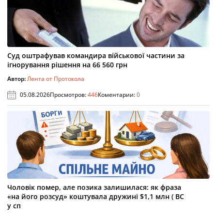
Суд оштрафував командира військової частини за
ігнорування рішення на 66 560 грн
Автор:
Лента от Протокола
05.08.2026
Просмотров:
446
Коментарии:
0
Чоловік помер, але позика залишилася: як фраза
«на його розсуд» коштувала дружині $1,1 млн ( ВС
у сп