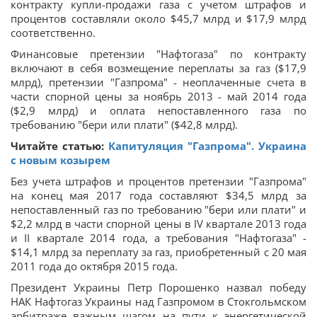
контракту купли-продажи газа с учетом штрафов и
процентов составляли около $45,7 млрд и $17,9 млрд
соответственно.
Финансовые претензии "Нафтогаза" по контракту
включают в себя возмещение переплаты за газ ($17,9
млрд), претензии "Газпрома" - неоплаченные счета в
части спорной цены за ноябрь 2013 - май 2014 года
($2,9 млрд) и оплата непоставленного газа по
требованию "бери или плати" ($42,8 млрд).
Читайте статью:
Капитуляция "Газпрома". Украина
с новым козырем
Без учета штрафов и процентов претензии "Газпрома"
на конец мая 2017 года составляют $34,5 млрд за
непоставленный газ по требованию "бери или плати" и
$2,2 млрд в части спорной цены в IV квартале 2013 года
и II квартале 2014 года, а требования "Нафтогаза" -
$14,1 млрд за переплату за газ, приобретенный с 20 мая
2011 года до октября 2015 года.
Президент Украины Петр Порошенко назвал победу
НАК Нафтогаз Украины над Газпромом в Стокгольмском
арбитраже важным шагом на пути к энергетической