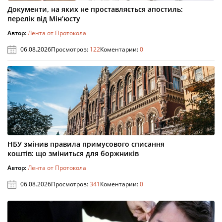
Документи, на яких не проставляється апостиль:
перелік від Мін’юсту
Автор:
Лента от Протокола
06.08.2026
Просмотров:
122
Коментарии:
0
НБУ змінив правила примусового списання
коштів: що зміниться для боржників
Автор:
Лента от Протокола
06.08.2026
Просмотров:
341
Коментарии:
0