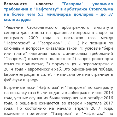
Вспомните новость:
"Газпром" увеличил
требования к "Нафтогазу" в арбитраже Стокгольма
на более чем 5,3 миллиарда долларов - до 37
миллиардов
"Решение Стокгольмского арбитражного института
сегодня дает ответы на правовые вопросы в споре по
контракту 2009 года о поставках газа между
"Нафтогазом" и "Газпромом" . (. . .) Их позиция по
ключевым вопросам оказалась такой: 1) условие "бери
или плати" (львиная часть финансовых требований
"Газпрома") отменено полностью; 2) запрет реэкспорта
отменен полностью; 3) формула цены пересмотрена с
2014 года - европейский хаб. Это однозначная победа.
Евроинтеграция в силе", - написала она на странице в
фейсбуке в среду.
Встречные иски "Нафтогаза" и "Газпрома" по контракту
на поставку газа были поданы в арбитраж в июне 2014
года, устные слушания были завершены в октябре 2016
года, а решение ожидается во втором квартале 2017
года. По состоянию на начало апреля 2017 года,
взаимные претензии "Газпрома" и "Нафтогаза" по