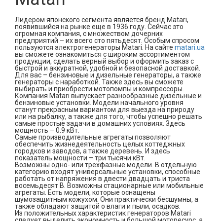
Лидером японского сегмента является бренд
Matari
,
появившийся на рынке еще в 1936 году. Сейчас это
огромная компания, с множеством дочерних
предприятий – их всего сто пятьдесят. Особым спросом
пользуются электрогенераторы
Matari
. На сайте
matari.ua
вы сможете ознакомиться с широким ассортиментом
продукции, сделать верный выбор и оформить заказ с
быстрой и аккуратной, удобной и безопасной доставкой.
Для вас – бензиновые и дизельные генераторы, а также
генераторы с наработкой. Также здесь вы сможете
выбирать и приобрести мотопомпы и компрессоры.
Компания
Matari
выпускает разнообразные дизельные и
бензиновые установки. Модели начального уровня
станут прекрасным вариантом для выезда на природу
или на рыбалку, а также для того, чтобы успешно решать
самые простые задачи в домашних условиях. Здесь
мощность – 0.9 кВт.
Самые производительные агрегаты позволяют
обеспечить жизнедеятельность целых коттеджных
городков и заводов, а также деревень. И здесь
показатель мощности – три тысячи кВт.
Возможны одно- или трехфазные модели. В отдельную
категорию входят универсальные установки, способные
работать от напряжения в двести двадцать и триста
восемьдесят В. Возможны стационарные или мобильные
агрегаты. Есть модели, которые оснащены
шумозащитным кожухом. Они практически бесшумны, а
также обладают защитой о влаги и пыли, осадков.
Из положительных характеристик генераторов
Matari
следует выделить экономность и большой моторесурс, а