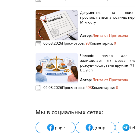
Документи, на яки
проставляється апостиль: пере
Мін’юсту
Автор:
Лента от Протокола
06.08.2026
Просмотров:
93
Коментарии:
0
Чоловік помер, але п
залишилася: як фраза «н
розсуд» коштувала дружині $1,
ВС у сп
Автор:
Лента от Протокола
05.08.2026
Просмотров:
493
Коментарии:
0
Мы в социальных сетях:
page
group
te