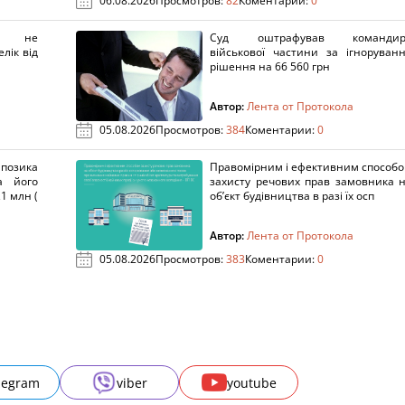
06.08.2026
Просмотров:
82
Коментарии:
0
х не
Суд оштрафував командир
лік від
військової частини за ігноруван
рішення на 66 560 грн
Автор:
Лента от Протокола
05.08.2026
Просмотров:
384
Коментарии:
0
озика
Правомірним і ефективним способ
а його
захисту речових прав замовника 
1 млн (
об’єкт будівництва в разі їх осп
Автор:
Лента от Протокола
05.08.2026
Просмотров:
383
Коментарии:
0
legram
viber
youtube