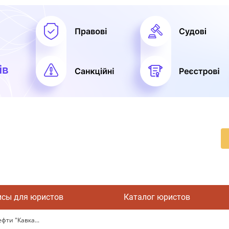
исы для юристов
Каталог юристов
фти "Кавка...