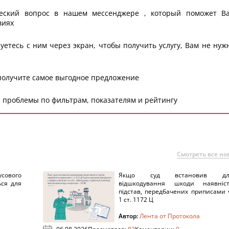
еский вопрос в нашем мессенджере , который поможет В
виях
уетесь с ним через экран, чтобы получить услугу, Вам не нуж
получите самое выгодное предложение
 проблемы по фильтрам, показателям и рейтингу
Смотреть все но
сового
Якщо суд встановив дл
ься для
відшкодування шкоди наявніс
підстав, передбачених приписами 
1 ст. 1172 Ц
Автор:
Лента от Протокола