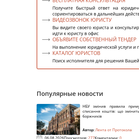
БЕСПЛАТНАЯ КОНСУЛЬТАЦИЯ
Получите быстрый ответ на юридич
сориентироваться в дальнейших дейст
ВИДЕОЗВОНОК ЮРИСТУ
Вы видите своего юриста и консультир
идти к юристу в офис
ОБЪЯВИТЕ СОБСТВЕННЫЙ ТЕНДЕР
На выполнение юридической услуги и 
КАТАЛОГ ЮРИСТОВ
Поиск исполнителя для решения Вашей
Популярные новости
НБУ змінив правила приму
списання коштів: що змінит
боржників
Автор:
Лента от Протокола
06.08.2026
Просмотров:
277
Коментарии:
0