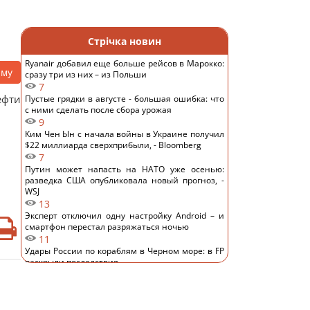
Стрічка новин
Ryanair добавил еще больше рейсов в Марокко:
аму
сразу три из них – из Польши
7
ефти
Пустые грядки в августе - большая ошибка: что
с ними сделать после сбора урожая
9
Ким Чен Ын с начала войны в Украине получил
$22 миллиарда сверхприбыли, - Bloomberg
7
Путин может напасть на НАТО уже осенью:
разведка США опубликовала новый прогноз, -
WSJ
13
Эксперт отключил одну настройку Android – и
смартфон перестал разряжаться ночью
11
Удары России по кораблям в Черном море: в FP
раскрыли последствия
12
В чем польза грецких орехов для сердца, мозга
и укрепления иммунитета
11