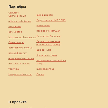
Партнёры
Серьги с
Винный шкаф
бриллиантами
Подготовка к НМТ / ВНО
alliancetechnika.ua
pereklad.ua
миралинкс
hospice-life.com.ua/
Веб мастер
Перевозка больных
https://motokosmos.ua/
Перевозка лежачих
Синтезаторы
больных за границу
agrotechnika.com.ua
Шкафы купе
perevod.agency
Брендовые сумки
europeservice.com.ua
Натяжные потолки Nova
mk-translations.ua
Stelya
текст юа
maltina.com.ua
kievperevod.com.ua
Cылки
О проекте