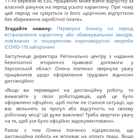
17-го березня № 530, працівник може взяти відпустку за
власний рахунок на період усього карантину. При чому
цей період не сумується із його щорічною відпусткою
без збереження заробітної плати».
Згадайте новину:
Перевірки бізнесу на період
встановлення карантину або обмежувальних заходів,
пов’язаних із поширенням коронавірусної хвороби
(COVID-19) заборонені
Заступниця директора Регіонально центру з надання
безоплатної вторинної правової допомоги у
Херсонській област Олена Іпатенко звернула увагу
працівників щодо оформлення трудових відносин
дистанційно:
«Якщо ви переведені на дистанційну роботу, то
вимагайте у своїх роботодавців, щоб це було
оформлено офіційно, щоб потім не сталося ситуації, що
вас звільнять за прогул або відсутність на своєму
робочому місці! Це дуже важливо! Треба звертати увагу
на те, щоб усе було офіційно задокументовано».
Разом з тим Олена Іпатенко підкреслила, що
дистанційна робота не впливає на оплату праці. Якщо