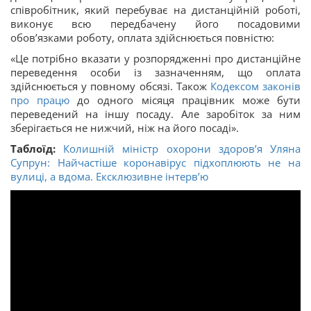
співробітник, який перебуває на дистанційній роботі,
виконує всю передбачену його посадовими
обов’язками роботу, оплата здійснюється повністю:
«Це потрібно вказати у розпорядженні про дистанційне
переведення особи із зазначенням, що оплата
здійснюється у повному обсязі. Також
Кодексом законів
про працю
до одного місяця працівник може бути
переведений на іншу посаду. Але заробіток за ним
зберігається не нижчий, ніж на його посаді».
Таблоїд:
Колишній міністр охорони здоров’я Уляна
Супрун: Найчастіше коронавірус підхоплюють не на
вулиці, а вдома. Ексклюзивне інтерв’ю