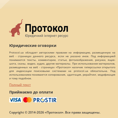
Юридические оговорки
Protocol.ua обладает авторскими правами на информацию, размещенную на
веб - страницах данного ресурса, если не указано иное. Под информацией
понимаются тексты, комментарии, статьи, фотоизображения, рисунки, ящик-
шота, сканы, видео, аудио, другие материалы. При использовании материалов,
размещенных на веб - страницах «Протокол» наличие гиперссылки открытого
для индексации поисковыми системами на protocol.ua обязательна. Под
использованием понимается копирования, адаптация, рерайтинг, модификация
и тому подобное.
Полный текст
Приймаємо до оплати
Copyright © 2014-2026 «Протокол». Все права защищены.