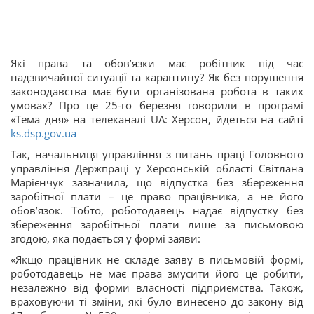
Які права та обов’язки має робітник під час
надзвичайної ситуації та карантину? Як без порушення
законодавства має бути організована робота в таких
умовах? Про це 25-го березня говорили в програмі
«Тема дня» на телеканалі UA: Херсон, йдеться на сайті
ks.dsp.gov.ua
Так, начальниця управління з питань праці Головного
управління Держпраці у Херсонській області Світлана
Марієнчук зазначила, що відпустка без збереження
заробітної плати – це право працівника, а не його
обов’язок. Тобто, роботодавець надає відпустку без
збереження заробітньої плати лише за письмовою
згодою, яка подається у формі заяви:
«Якщо працівник не складе заяву в письмовій формі,
роботодавець не має права змусити його це робити,
незалежно від форми власності підприємства. Також,
враховуючи ті зміни, які було винесено до закону від