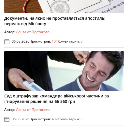
Документи, на яких не проставляється апостиль:
перелік від Мін’юсту
Автор:
Лента от Протокола
06.08.2026
Просмотров:
104
Коментарии:
0
Суд оштрафував командира військової частини за
ігнорування рішення на 66 560 грн
Автор:
Лента от Протокола
05.08.2026
Просмотров:
402
Коментарии:
0