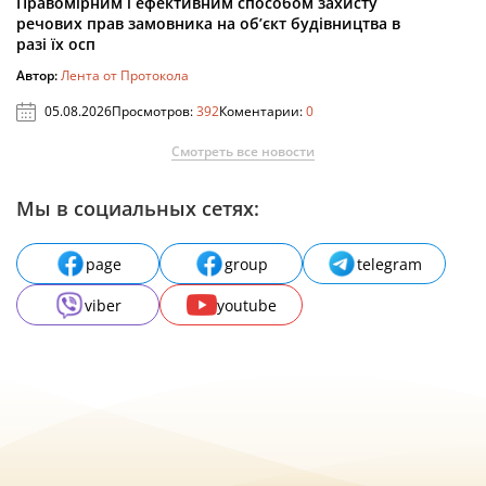
Правомірним і ефективним способом захисту
речових прав замовника на об’єкт будівництва в
разі їх осп
Автор:
Лента от Протокола
05.08.2026
Просмотров:
392
Коментарии:
0
Смотреть все новости
Мы в социальных сетях:
page
group
telegram
viber
youtube