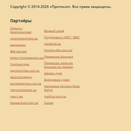
Copyright © 2014-2026 «Протокол». Все права защищены.
Партнёры
Серьги с
Винный шкаф
бриллиантами
Подготовка к НМТ / ВНО
alliancetechnika.ua
pereklad.ua
миралинкс
hospice-life.com.ua/
Веб мастер
Перевозка больных
https://motokosmos.ua/
Перевозка лежачих
Синтезаторы
больных за границу
agrotechnika.com.ua
Шкафы купе
perevod.agency
Брендовые сумки
europeservice.com.ua
Натяжные потолки Nova
mk-translations.ua
Stelya
текст юа
maltina.com.ua
kievperevod.com.ua
Cылки