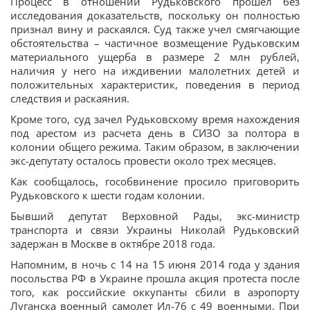
Процесс в отношении Рудьковского прошел без
исследования доказательств, поскольку он полностью
признал вину и раскаялся. Суд также учел смягчающие
обстоятельства – частичное возмещение Рудьковским
материального ущерба в размере 2 млн рублей,
наличия у него на иждивении малолетних детей и
положительных характеристик, поведения в период
следствия и раскаяния.
Кроме того, суд зачел Рудьковскому время нахождения
под арестом из расчета день в СИЗО за полтора в
колонии общего режима. Таким образом, в заключении
экс-депутату осталось провести около трех месяцев.
Как сообщалось, гособвинение просило приговорить
Рудьковского к шести годам колонии.
Бывший депутат Верховной Рады, экс-министр
транспорта и связи Украины Николай Рудьковский
задержан в Москве в октябре 2018 года.
Напомним, в ночь с 14 на 15 июня 2014 года у здания
посольства РФ в Украине прошла акция протеста после
того, как российские оккупанты сбили в аэропорту
Луганска военный самолет Ил-76 с 49 военными. При