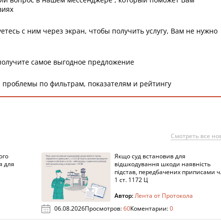
виях
етесь с ним через экран, чтобы получить услугу, Вам не нужно
получите самое выгодное предложение
 проблемы по фильтрам, показателям и рейтингу
Смотреть все но
ого
Якщо суд встановив для
я для
відшкодування шкоди наявність
підстав, передбачених приписами ч
1 ст. 1172 Ц
Автор:
Лента от Протокола
06.08.2026
Просмотров:
60
Коментарии:
0