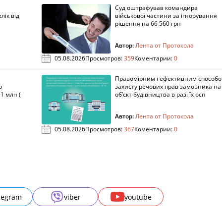
Суд оштрафував командира
лік від
військової частини за ігнорування
рішення на 66 560 грн
Автор:
Лента от Протокола
05.08.2026
Просмотров:
359
Коментарии:
0
Правомірним і ефективним способ
о
захисту речових прав замовника на
1 млн (
об’єкт будівництва в разі їх осп
Автор:
Лента от Протокола
05.08.2026
Просмотров:
367
Коментарии:
0
legram
viber
youtube