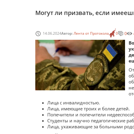
Могут ли призвать, если имеешь
0
14.06.2024
Автор:
Лента от Протокола
0
В
у
д
ещ
О
о
о
не
от
Лица с инвалидностью.
Лица, имеющие троих и более детей.
Попечители и попечители недееспосо
Студенты и научно педагогические ра
Лица, ухаживающие за больными род