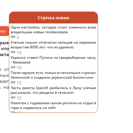
Стрічка новин
Одна настройка, которую стоит изменить всем
аму
владельцам новых телевизоров
5
рые
Ученые нашли отпечатки пальцев на керамике
возрастом 8000 лет: что их удивило
 что
10
вета
Украина ставит Путина на предвыборные часы,
- Newsweek
10
е от
Такое оружие есть только в нескольких странах:
нных
Зеленский о создании украинской баллистики
вает
13
ь на
Часть ракеты SpaceX разбилась о Луну: ученые
рассказали, что увидели в телескоп
15
Никитюк с годовалым сыном укатила на отдых в
горы и нарвалась на хейт
13
Спутник Сатурна вращается так медленно, что
его сутки продолжаются почти 16 дней
13