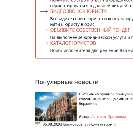
сориентироваться в дальнейших дейст
ВИДЕОЗВОНОК ЮРИСТУ
Вы видите своего юриста и консультиру
идти к юристу в офис
ОБЪЯВИТЕ СОБСТВЕННЫЙ ТЕНДЕР
На выполнение юридической услуги и 
КАТАЛОГ ЮРИСТОВ
Поиск исполнителя для решения Вашей
Популярные новости
НБУ змінив правила примусов
списання коштів: що змінитьс
боржників
Автор:
Лента от Протокола
06.08.2026
Просмотров:
239
Коментарии:
0