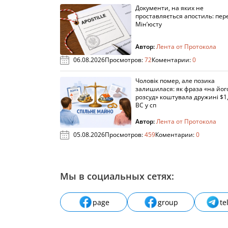
Документи, на яких не
проставляється апостиль: пере
Мін’юсту
Автор:
Лента от Протокола
06.08.2026
Просмотров:
72
Коментарии:
0
Чоловік помер, але позика
залишилася: як фраза «на йог
розсуд» коштувала дружині $1,
ВС у сп
Автор:
Лента от Протокола
05.08.2026
Просмотров:
459
Коментарии:
0
Мы в социальных сетях:
page
group
te