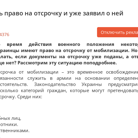
 право на отсрочку и уже заявил о ней
Отключить рекл
4376
о время действия военного положения некото
краинцы имеют право на отсрочку от мобилизации. Но
елать, если документы на отсрочку уже поданы, а от
е нет? Рассмотрим эту ситуацию поподробнее.
тсрочка от мобилизации – это временное освобождени
бязанности служить в армии на основании определе
бстоятельств. Законодательство Украины предусматри
сколько категорий граждан, которые могут претендоват
срочку. Среди них:
бных лиц.
ботники.
ственниками.