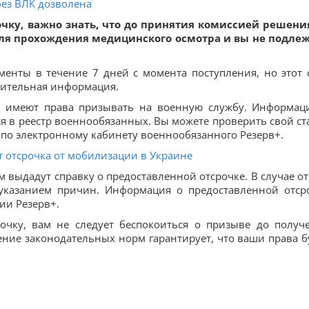
без ВЛК дозволена
чку, важно знать, что до принятия комиссией решени
для прохождения медицинского осмотра и вы не подле
менты в течение 7 дней с момента поступления, но этот 
нительная информация.
е имеют права призывать на военную службу. Информац
я в реестр военнообязанных. Вы можете проверить свой ста
и по электронному кабинету военнообязанного Резерв+.
т отсрочка от мобилизации в Украине
 выдадут справку о предоставленной отсрочке. В случае от
указанием причин. Информация о предоставленной отср
ии Резерв+.
очку, вам не следует беспокоиться о призыве до получ
ние законодательных норм гарантирует, что ваши права б