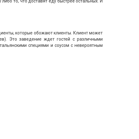
либо то, что доставят еду быстрее остальных. И
едиенты, которые обожают клиенты. Клиент может
ев). Это заведение ждет гостей с различными
итальянскими специями и соусом с невероятным