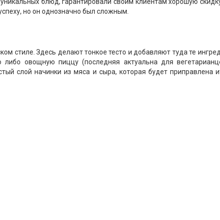
уникальных блюд, гарантировали своим клиентам хорошую скидку 
 успеху, но он однозначно был сложным.
нском стиле. Здесь делают тонкое тесто и добавляют туда те ингр
 либо овощную пиццу (последняя актуальна для вегетарианц
стый слой начинки из мяса и сыра, которая будет приправлена 