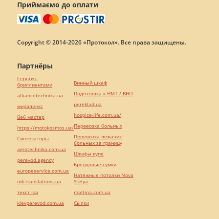
Приймаємо до оплати
Copyright © 2014-2026 «Протокол». Все права защищены.
Партнёры
Серьги с
Винный шкаф
бриллиантами
Подготовка к НМТ / ВНО
alliancetechnika.ua
pereklad.ua
миралинкс
hospice-life.com.ua/
Веб мастер
Перевозка больных
https://motokosmos.ua/
Перевозка лежачих
Синтезаторы
больных за границу
agrotechnika.com.ua
Шкафы купе
perevod.agency
Брендовые сумки
europeservice.com.ua
Натяжные потолки Nova
mk-translations.ua
Stelya
текст юа
maltina.com.ua
kievperevod.com.ua
Cылки