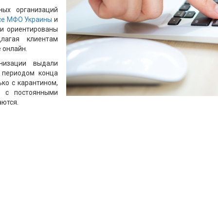
ных организаций
се МФО Украины
и
ии ориентированы
лагая клиентам
 онлайн.
низации выдали
 периодом конца
ько с карантином,
ь с постоянными
аются.