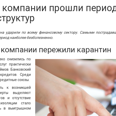
компании прошли период
структур
на ударили по всему финансовому сектору. Самыми пострадав
ериод наиболее безболезненно.
компании пережили карантин
зко снизились по
луг практически
аймов. Банковский
кредитов. Среди
кредитные союзы.
сть к возникшей
перты выделяют
ов и отсутствие
изоляции стало
сь в выигрышном