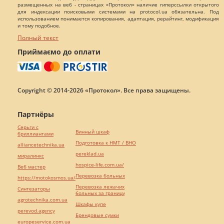
размещенных на веб - страницах «Протокол» наличие гиперссылки открытого
для индексации поисковыми системами на protocol.ua обязательна. Под
использованием понимается копирования, адаптация, рерайтинг, модификация
и тому подобное.
Полный текст
Приймаємо до оплати
Copyright © 2014-2026 «Протокол». Все права защищены.
Партнёры
Серьги с
Винный шкаф
бриллиантами
Подготовка к НМТ / ВНО
alliancetechnika.ua
pereklad.ua
миралинкс
hospice-life.com.ua/
Веб мастер
Перевозка больных
https://motokosmos.ua/
Перевозка лежачих
Синтезаторы
больных за границу
agrotechnika.com.ua
Шкафы купе
perevod.agency
Брендовые сумки
europeservice.com.ua