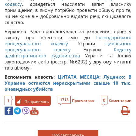
кодексу
, доведеться надсилати запит власнику
приміщення, в якому потрібно провести обшук, про те,
чи не хоче він добровільно віддати речі, які цікавлять
слідство.
Верховна Рада проголосувала за ухвалення проекту
закону про внесення змін до
Господарського
процесуального кодексу
України
Цивільного
процесуального кодексу
України
Кодексу
адміністративного судочинства
України та інших
законодавчих актів (реєстр. №6232) у другому читанні
та в цілому.
Вспомните новость:
ЦИТАТА МЕСЯЦА: Луценко: В
Украине остаются нераскрытыми свыше 10 тыс.
очевидных убийств
0
1718
1
Просмотров
Коментарии
Понравилось
Поблагодарить