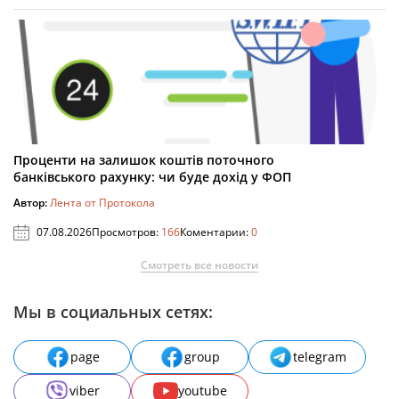
Проценти на залишок коштів поточного
банківського рахунку: чи буде дохід у ФОП
Автор:
Лента от Протокола
07.08.2026
Просмотров:
166
Коментарии:
0
Смотреть все новости
Мы в социальных сетях:
page
group
telegram
viber
youtube