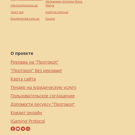
Натяжные потолки Nova
mk-translations.ua
Stelya
текст юа
maltina.com.ua
kievperevod.com.ua
Cылки
О проекте
Реклама на "Протокол"
"Протокол" без реклами!
Карта сайта
Тендер на юридическую услугу
Пользовательское соглашение
Допомогти ресурсу "Протокол"
Кредит онлайн
iGaming Protocol