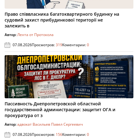
Право співвласника багатоквартирного будинку на
судовий захист прибудинкової території не
залежить в
Автор:
Лента от Протокола
07.08.2026
Просмотров:
319
Коментарии:
0
Пассивность Днепропетровской областной
государственной администрации: защитит ОГА и
прокуратура от з
Автор:
адвокат Васильев Павел Сергеевич
07.08.2026
Просмотров:
156
Коментарии:
0