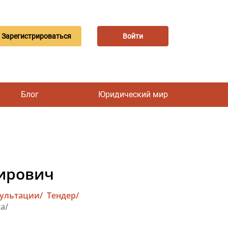
Зарегистрироваться
Войти
Блог
Юридический мир
мирович
сультации/
Тендер/
а/