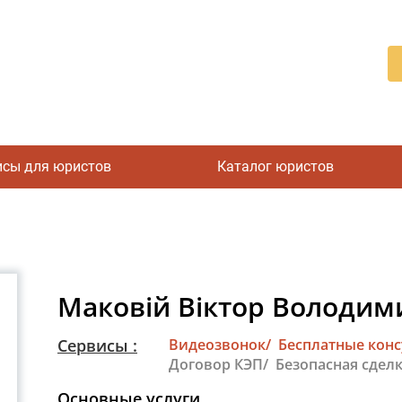
исы для юристов
Каталог юристов
Маковій Віктор Володи
Сервисы :
Видеозвонок/
Бесплатные кон
Договор КЭП/
Безопасная сделк
Основные услуги