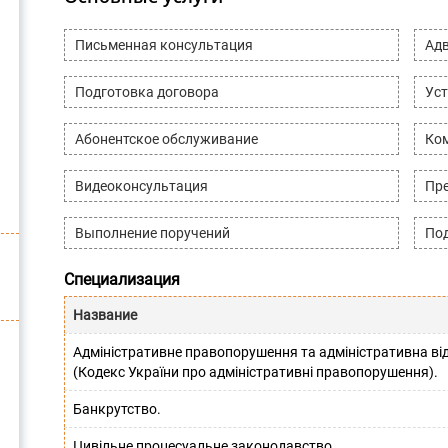
Письменная консультация
Адв
Подготовка договора
Уст
Абонентское обслуживание
Ко
Видеоконсультация
Пре
Выполнение поручений
Под
Специализация
Название
Адміністративне правопорушення та адміністративна від
(Кодекс України про адміністративні правопорушення).
Банкрутство.
Цивільне процесуальне законодавство