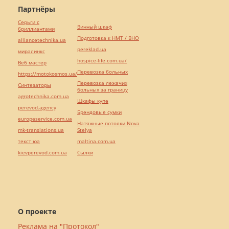
Партнёры
Серьги с
Винный шкаф
бриллиантами
Подготовка к НМТ / ВНО
alliancetechnika.ua
pereklad.ua
миралинкс
hospice-life.com.ua/
Веб мастер
Перевозка больных
https://motokosmos.ua/
Перевозка лежачих
Синтезаторы
больных за границу
agrotechnika.com.ua
Шкафы купе
perevod.agency
Брендовые сумки
europeservice.com.ua
Натяжные потолки Nova
mk-translations.ua
Stelya
текст юа
maltina.com.ua
kievperevod.com.ua
Cылки
О проекте
Реклама на "Протокол"