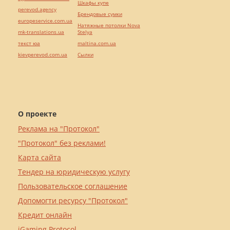
Шкафы купе
perevod.agency
Брендовые сумки
europeservice.com.ua
Натяжные потолки Nova
mk-translations.ua
Stelya
текст юа
maltina.com.ua
kievperevod.com.ua
Cылки
О проекте
Реклама на "Протокол"
"Протокол" без реклами!
Карта сайта
Тендер на юридическую услугу
Пользовательское соглашение
Допомогти ресурсу "Протокол"
Кредит онлайн
iGaming Protocol