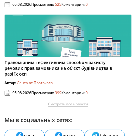
05.08.2026
Просмотров:
525
Коментарии:
0
Правомірним і ефективним способом захисту
речових прав замовника на об’єкт будівництва в
разі їх осп
Автор:
Лента от Протокола
05.08.2026
Просмотров:
399
Коментарии:
0
Смотреть все новости
Мы в социальных сетях:
page
group
telegram