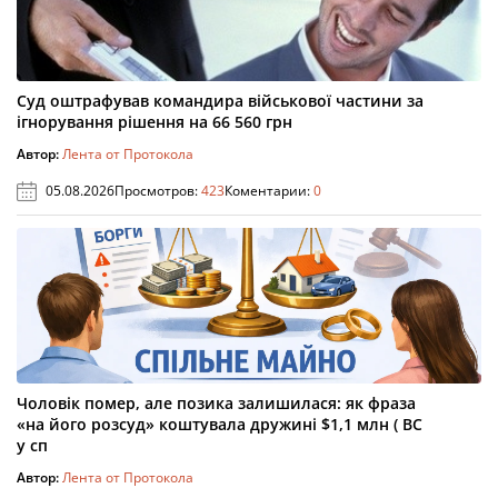
Суд оштрафував командира військової частини за
ігнорування рішення на 66 560 грн
Автор:
Лента от Протокола
05.08.2026
Просмотров:
423
Коментарии:
0
Чоловік помер, але позика залишилася: як фраза
«на його розсуд» коштувала дружині $1,1 млн ( ВС
у сп
Автор:
Лента от Протокола