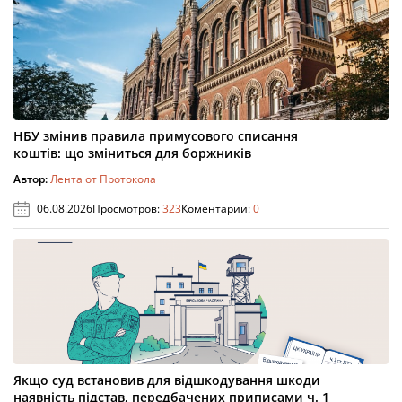
НБУ змінив правила примусового списання
коштів: що зміниться для боржників
Автор:
Лента от Протокола
06.08.2026
Просмотров:
323
Коментарии:
0
Якщо суд встановив для відшкодування шкоди
наявність підстав, передбачених приписами ч. 1