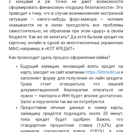
с концами и уж точно не дают возможности
сформировать финансовую «подушку безопасности». Это
приводит к тому, что в случае возникновения экстренной
ситуации — какого-нибудь форс-мажора — человек
оказывается не в силах преодолеть все проблемы
самостоятельно, не образовав при этом «дыру» в своём
бюджете. Как же её залатать? Да хотя бы взяв кредит на
карточку онлайн в одной из многочисленных украинских
МФО, например, в «КЛТ КРЕДИТ».
Как происходит здесь процесс оформления займа?
Будущий заёмщик, желающий взять кредит на
карту, заходит на сайт компании
https://kltcredit.ua
и
заполняет форму для получения он лайн кредита.
Сразу стоит оговориться, что лишней
документационной бюрократии опасаться не
нужно — паспорта и ИНН будет вполне достаточно.
Залог и поручители так же не потребуются.
Предоставив личные данные и номер карты,
заёмщику придётся подождать около 20 минут,
пока кредит будет одобрен. Важно, что
стандартная процентная ставка (1,62%) для
новичков сокращается вдвое (0,81%), а для