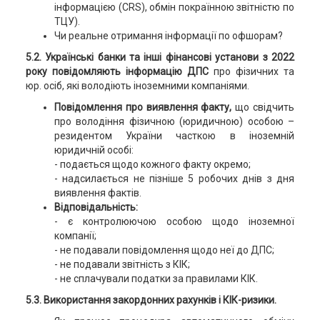
інформацією (CRS), обмін покраїнною звітністю по
ТЦУ).
Чи реальне отримання інформації по офшорам?
5.2. Українські банки та інші фінансові установи з 2022
року повідомляють інформацію ДПС
про фізичних та
юр. осіб, які володіють іноземними компаніями.
Повідомлення про виявлення факту,
що свідчить
про володіння фізичною (юридичною) особою –
резидентом України часткою в іноземній
юридичній особі:
- подається щодо кожного факту окремо;
- надсилається не пізніше 5 робочих днів з дня
виявлення фактів.
Відповідальність:
- є контролюючою особою щодо іноземної
компанії;
- не подавали повідомлення щодо неї до ДПС;
- не подавали звітність з КІК;
- не сплачували податки за правилами КІК.
5.3. Використання закордонних рахунків і КІК-ризики.