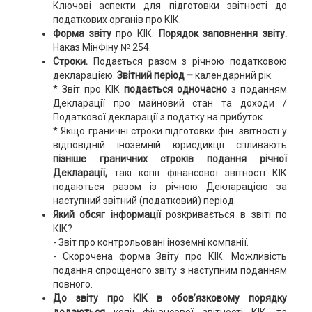
Ключові аспекти для підготовки звітності до
податкових органів про КІК.
Форма звіту
про КІК.
Порядок заповнення звіту.
Наказ МінФіну № 254.
Строки.
Подається разом з річною податковою
декларацією.
Звітний період –
календарний рік.
* Звіт про КІК
подається одночасно
з поданням
Декларації про майновий стан та доходи /
Податкової декларації з податку на прибуток.
* Якщо граничні строки підготовки фін. звітності у
відповідній іноземній юрисдикції спливають
пізніше граничних строків подання річної
Декларації,
такі копії фінансової звітності КІК
подаються разом із річною Декларацією за
наступний звітний (податковий) період.
Який обсяг інформації
розкривається в звіті по
КІК?
- Звіт про контрольовані іноземні компанії.
- Скорочена форма Звіту про КІК. Можливість
подання спрощеного звіту з наступним поданням
повного.
До звіту про КІК в обов’язковому порядку