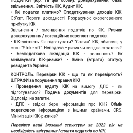
ПОДАТКИ (юр. та фіз особи): донарахування, база,
звільнення... Звітність КІК. Аудит КІК.
•
Які податки платимо?
Оподаткування доходів КІК.
Об’єкт. Пороги доходності. Розрахунок скорегованого
прибутку КІК.
Звільнення / зменшення податків по КІК.
Ризики
донарахування / потенційних переплат податків.
•
КІК-звітність.
Як підготувати? "Сплячі" КІК, збиткові, у
стані "Strike off".
Неподача –
ризик чи вигідна стратегія?
•
Безподаткова ліквідація КІК -
реальність?
Як
мінімізувати КІК-ризики?
•
Зміна (втрата) статусу
резидента України.
КОНТРОЛЬ. Перевірки КІК - що та як перевіряють?
ШТРАФИ за порушення правил КІК!
•
Проведення аудиту КІК
на вимогу ДПС - як
підготуватися?
Подача документів
для перевірки.
Відповіді на
запити.
•
ДПС -
звідки бере інформацію про КІК?
Обмін
податковою інформацією
з іншими країнами, CRS.
Мінімізація КІК-ризиків?
Перевірте ваші іноземні структури за 2022 рік на
необхідність звітування і сплати податків по КІК.