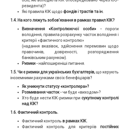
осіб, які володіють КІК опосередковано через ЮО-
резидента)?
Які правила КІК щодо
фондів і трастів та ін.
1.4. На кого ляжуть зобов'язання в рамках правил КІК?
Визначення «Контролюючої особи» -
пороги
володіння, правила розрахунку часток володіння і
критерії «фактичного контролю»
(надання вказівок, здійснення перемовин щодо
правочинів, довіреності, розпорядження
банківським рахунком).
Ризики -
найпоширеніші питання.
1.5. Чи є ризики для українських бухгалтерів,
що керують
іноземними рахунками своїх бенефіціарів?
Як уникнути статусу «контролера»?
Розмивання часток -
чи буде «виходом»?
Хто буде нести КІК-ризики при
сукупному контролі
над КІК?
1.6. Фактичний контроль.
Фактичний контроль
в рамках КІК.
Фактичний контроль для критеріїв
постійних