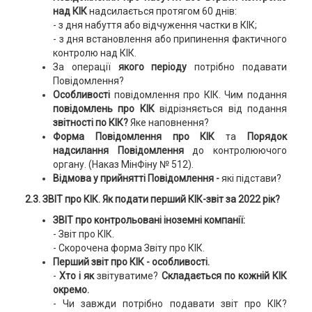
над КІК
надсилається протягом 60 днів:
- з дня набуття або відчуження частки в КІК;
- з дня встановлення або припинення фактичного
контролю над КІК.
За операції
якого періоду
потрібно подавати
Повідомлення?
Особливості
повідомлення про КІК. Чим подання
повідомлень про КІК
відрізняється від подання
звітності по КІК?
Яке наповнення?
Форма Повідомлення про КІК
та
Порядок
надсилання Повідомлення
до контролюючого
органу. (Наказ МінФіну № 512).
Відмова у прийнятті Повідомлення -
які підстави?
2.3. ЗВІТ про КІК. Як подати перший КІК-звіт за 2022 рік?
ЗВІТ про контрольовані іноземні компанії:
- Звіт про КІК.
- Скорочена форма Звіту про КІК.
Перший звіт про КІК - особливості.
-
Хто і як
звітуватиме?
Складається по кожній КІК
окремо.
- Чи завжди потрібно подавати звіт про КІК?