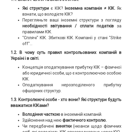
Які структури
є КІК?
Іноземна компанія ≠ КІК.
Як
взнати, що володієте КІК?
Перегляньте ваші іноземні структури з погляду
необхідності звітування / сплати податків
за
правилами КІК.
"Сплячі" КІК. Збиткові КІК. Компанії у стані "Strike
off"...
1.2. В чому суть правил контрольованих компаній в
Україні і в світі.
Концепція оподаткування прибутку КІК – фізичної
або юридичної особи, що є контролюючою особою
КІК.
Оподаткування нерозподіленого прибутку
офшорних структур.
1.3. Контролюючі особи - хто вони? Які структури будуть
вважатися КІКами?
Володіння часткою
в іноземній компаній.
Здійснення над нею
фактичного контролю.
Чи передбачені
винятки
(нюанси щодо фізичних