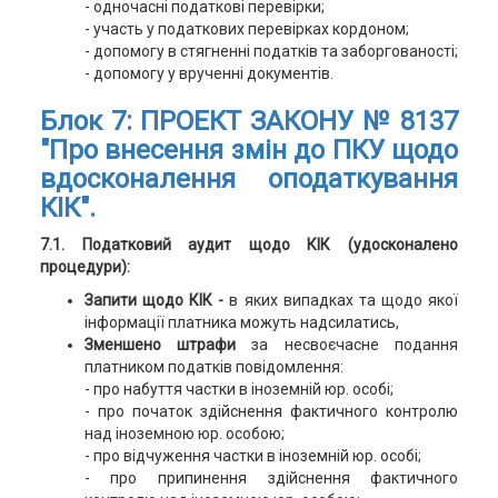
- одночасні податкові перевірки;
- участь у податкових перевірках кордоном;
- допомогу в стягненні податків та заборгованості;
- допомогу у врученні документів.
Блок 7:
ПРОЕКТ ЗАКОНУ № 8137
"Про внесення змін до ПКУ щодо
вдосконалення оподаткування
КІК".
7.1. Податковий аудит щодо КІК (удосконалено
процедури):
Запити щодо КІК -
в яких випадках та щодо якої
інформації платника можуть надсилатись,
Зменшено штрафи
за несвоєчасне подання
платником податків повідомлення:
- про набуття частки в іноземній юр. особі;
- про початок здійснення фактичного контролю
над іноземною юр. особою;
- про відчуження частки в іноземній юр. особі;
- про припинення здійснення фактичного