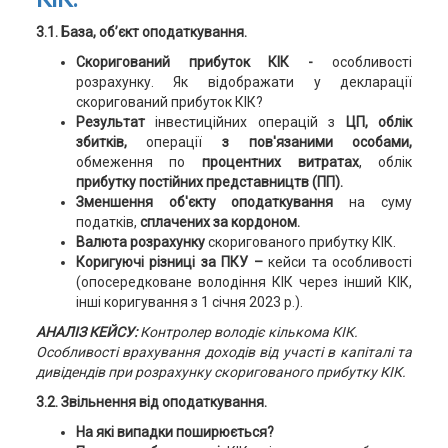
3.1. База, об’єкт оподаткування.
Скоригований прибуток КІК -
особливості
розрахунку. Як відображати у декларації
скоригований прибуток КІК?
Результат
інвестиційних операцій з
ЦП, облік
збитків,
операції
з пов'язаними особами,
обмеження по
процентних витратах
, облік
прибутку постійних представництв (ПП).
Зменшення об'єкту оподаткування
на суму
податків,
сплачених за кордоном.
Валюта розрахунку
скоригованого прибутку КІК.
Коригуючі різниці за ПКУ –
кейси та особливості
(опосередковане володіння КІК через інший КІК,
інші коригування з 1 січня 2023 р.).
АНАЛІЗ КЕЙСУ:
Контролер володіє кількома КІК.
Особливості врахування доходів від участі в капіталі та
дивідендів при розрахунку скоригованого прибутку КІК.
3.2. Звільнення від оподаткування.
На які випадки поширюється?