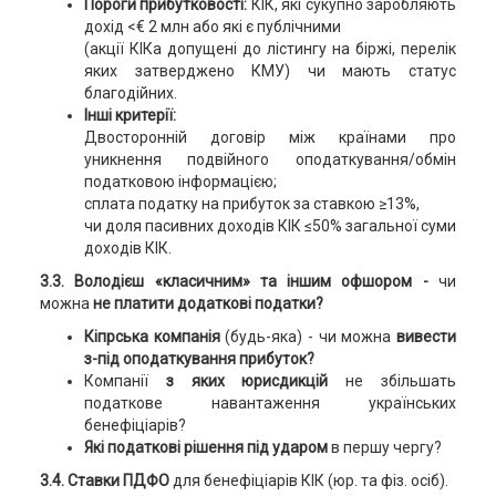
Пороги прибутковості:
КІК, які сукупно заробляють
дохід <€ 2 млн або які є публічними
(акції КІКа допущені до лістингу на біржі, перелік
яких затверджено КМУ) чи мають статус
благодійних.
Інші критерії:
Двосторонній договір між країнами про
уникнення подвійного оподаткування/обмін
податковою інформацією;
сплата податку на прибуток за ставкою ≥13%,
чи доля пасивних доходів КІК ≤50% загальної суми
доходів КІК.
3.3. Володієш «класичним» та іншим офшором -
чи
можна
не платити додаткові податки?
Кіпрська компанія
(будь-яка) - чи можна
вивести
з-під оподаткування прибуток?
Компанії
з яких юрисдикцій
не збільшать
податкове навантаження українських
бенефіціарів?
Які податкові рішення під ударом
в першу чергу?
3.4. Ставки ПДФО
для бенефіціарів КІК (юр. та фіз. осіб).