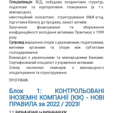
Спеціалізація:
ЗЕД, побудова холдингових структур,
податкове та корпоративне планування (в т.ч.
міжнародне),
інвестиційний консалтинг, структурування M&A-угод,
підготовка бізнесу до продажу, захист активів.
Залучення фінансування та збереження
конфіденційності володіння активами. Практикує з 1999
року.
Супровід
вирішення спорів з державними, податковими,
митними органами та спорів між суб'єктами
господарювання.
Взаємодія з українськими та міжнародними банками.
Сертифікований спеціаліст з управління активами.
Спікер численних семінарів з міжнародного
оподаткування та структурування.
ПРОГРАМА:
Блок 1:
КОНТРОЛЬОВАНІ
ІНОЗЕМНІ КОМПАНІЇ (КІК) -
НОВІ
ПРАВИЛА за 2022 / 2023!
1.1. ВИЗНАЧЕННЯ та ВИЗНАННЯ КІК.