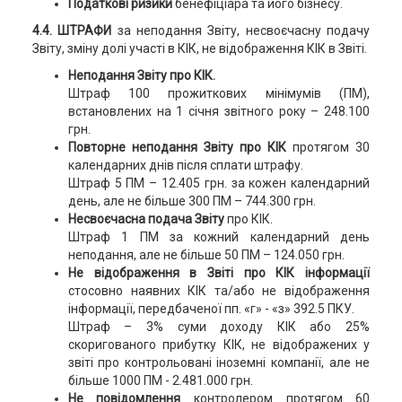
Податкові ризики
бенефіціара та його бізнесу.
4.4. ШТРАФИ
за неподання Звіту, несвоєчасну подачу
Звіту, зміну долі участі в КІК, не відображення КІК в Звіті.
Неподання Звіту про КІК.
Штраф 100 прожиткових мінімумів (ПМ),
встановлених на 1 січня звітного року – 248.100
грн.
Повторне неподання Звіту про КІК
протягом 30
календарних днів після сплати штрафу.
Штраф 5 ПМ – 12.405 грн. за кожен календарний
день, але не більше 300 ПМ – 744.300 грн.
Несвоєчасна подача Звіту
про КІК.
Штраф 1 ПМ за кожний календарний день
неподання, але не більше 50 ПМ – 124.050 грн.
Не відображення в Звіті про КІК інформації
стосовно наявних КІК та/або не відображення
інформації, передбаченої пп. «г» - «з» 392.5 ПКУ.
Штраф – 3% суми доходу КІК або 25%
скоригованого прибутку КІК, не відображених у
звіті про контрольовані іноземні компанії, але не
більше 1000 ПМ - 2.481.000 грн.
Не повідомлення
контролером протягом 60