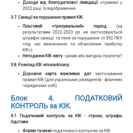
Доходи від безподаткової ліквідації
отримані у
2022 році. Їх відображення.
3.7. Санкції за порушення правил КІК.
Пільговий «тренувальний» період
(за
результатами 2022-2023 рр. не застосовуються
штрафні санкції та пеня за порушення ст.392 ПКУ
«під час визначення та обчислення прибутку
КІК»).
Неподання КІК-звіту -
ризик або вигідна стратегія?
3.8. Розклад КІК-апокаліпсису.
Дорожня карта важливих дат
застосування
правил КІК (для українських резидентів - фізичних
і юридичних осіб).
Блок 4. ПОДАТКОВИЙ
КОНТРОЛЬ за КІК.
4.1. Податковий контроль за КІК - строки, штрафи,
підстави.
Форми та межі
податкового контролю за КІК.