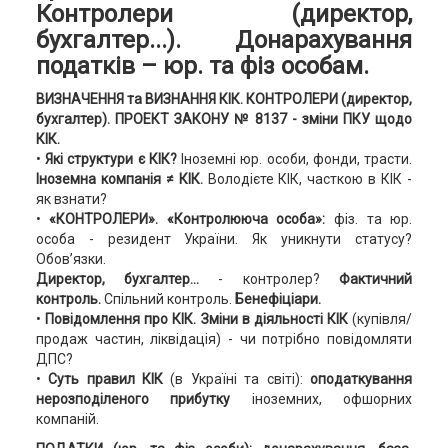
Контролери (директор,
бухгалтер...). Донарахування
податків – юр. та фіз особам.
ВИЗНАЧЕННЯ
та ВИЗНАННЯ КІК.
КОНТРОЛЕРИ (директор,
бухгалтер).
ПРОЕКТ ЗАКОНУ № 8137 -
зміни ПКУ щодо
КІК.
•
Які структури є КІК?
Іноземні юр. особи, фонди, трасти.
Іноземна компанія ≠ КІК.
Володієте КІК, часткою в КІК -
як взнати?
•
«КОНТРОЛЕРИ». «Контролююча особа»:
фіз. та юр.
особа - резидент України. Як уникнути статусу?
Обов’язки.
Директор, бухгалтер...
- контролер?
Фактичний
контроль.
Спільний контроль.
Бенефіціари
.
•
Повідомлення про КІК.
Зміни в діяльності КІК
(купівля/
продаж частин, ліквідація) - чи потрібно повідомляти
ДПС?
•
Суть правил КІК
(в Україні та світі):
оподаткування
нерозподіленого прибутку
іноземних, офшорних
компаній.