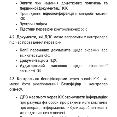
Запити
про надання додаткових
пояснень та
первинної документації КІК.
Проведення
відеоконференції
із співробітниками
КІК.
Зустрічні звірки.
Підстави перевірки
контролюючих осіб.
4.2. Документи, які ДПС може запросити
у контролера
під час проведення перевірки.
Копії первинних документів
щодо окремих або
всіх операцій КІК.
Документацію з ТЦУ.
Аудиторський висновок
щодо фінансової
звітності КІК.
4.3. Контроль за бенефіціарами
через аналіз КІК - як
може бути реалізований?
Бенефіціар – контролер
бізнесу.
ДПС має змогу через КІК отримувати інформацію:
про рахунки фіз.особи, про рахунки його компаній,
про операції, інформацію, як були зароблені кошті,
які податки з них сплачені...