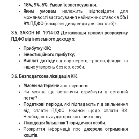
18%, 9%, 5%. Умови їх застосування.
Яким умовам
належить відповідати для
можливості застосування найнижчих ставок в
5% і
9% ПДФО
(наскрізні дивіденди для фіз. осіб)?
3.5. ЗАКОН № 1914-ІХ! Деталізація правил розрахунку
ПДФО від іноземного доходу з:
Прибутку КІК;
Інвестиційного прибутку;
Виплат доходу
від партнерств, трастів, фондів та
інших утворень без юр. особи.
3.6. Безподаткова ліквідація КІК.
Умови на терміни
застосування.
Чи можна ще встигнути стрибнути в останній
потяг?
Податкові періоди,
які підпадають під звільнення
від сплати ПДФО. Нюанси щодо сплати ВЗ.
Необхідність аудиторського висновку.
Ліквідація більш ніж 1 юридичної особи.
Розкриття інформації про
джерела отримання
коштів.