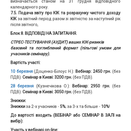
визначається станом на 31 грудня відповідного
календарного року.
7.5. Подача звіту про КІК та розрахунку чистого доходу
КІК
за звітний період разом зі звітністю за наступний рік
після звітного,
Блок 8. ВІДПОВІДІ НА ЗАПИТАННЯ.
СТРЕС-ТЕСТУВАННЯ (АУДИТ) ваших КІК-ризиків
базовий та поглиблений формат (пільгові умови для
учасників семінару).
Вартість участі:
10 березня
(Доценко-Білоус Н.):
Вебінар: 2450 грн.
(без
ПДВ).
Семінар в Києві: 3200 грн.
(без ПДВ).
28 березня
(Кузнечікова О.):
Вебінар: 2950 грн.
(без
ПДВ).
Семінар в Києві: 3050 грн.
(без ПДВ).
Знижки:
Знижки
за 2-х учасників -
5%
; за 3-х та більше -
10%
!
До вартості входить (ВЕБІНАР або СЕМІНАР В ЗАЛІ на
вибір):
Участь у вебінарі on-line: