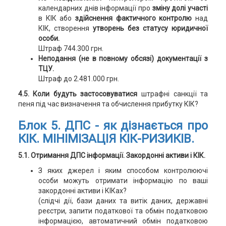
календарних днів інформації про
зміну долі участі
в КІК або
здійснення фактичного контролю
над
КІК, створення
утворень без статусу юридичної
особи.
Штраф 744.300 грн.
Неподання (не в повному обсязі) документації з
ТЦУ.
Штраф до 2.481.000 грн.
4.5. Коли будуть застосовуватися
штрафні санкції та
пеня під час визначення та обчислення прибутку КІК?
Блок 5. ДПС - як дізнається про
КІК. МІНІМІЗАЦІЯ КІК-РИЗИКІВ.
5.1. Отримання ДПС інформації. Закордонні активи і КІК.
З яких джерел і яким способом контролюючі
особи можуть отримати інформацію по ваші
закордонні активи і КІКах?
(слідчі дії, бази даних та витік даних, державні
реєстри, запити податкової та обмін податковою
інформацією, автоматичний обмін податковою