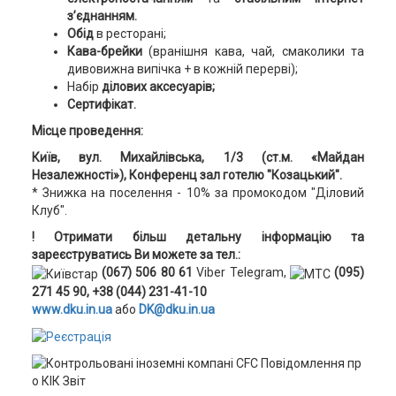
з’єднанням.
Обід
в ресторані;
Кава-брейки
(вранішня кава, чай, смаколики та
дивовижна випічка + в кожній перерві);
Набір
ділових аксесуарів;
Сертифікат.
Місце проведення:
Київ, вул. Михайлівська, 1/3 (ст.м. «Майдан
Незалежності»), Конференц зал готелю "Козацький".
* Знижка на поселення - 10% за промокодом "Діловий
Клуб".
! Отримати більш детальну інформацію та
зареєструватись Ви можете за тел.:
(067) 506 80 61
Viber Telegram,
(095)
271 45 90, +38 (044) 231-41-10
www.dku.in.ua
або
DK@dku.in.ua