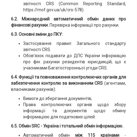
звітності CRS (Common Reporting Standard,
https://mof.gov.ua/uk/crs-578).
6.2. Міжнародний автоматичний обмін даних про
фінансові рахунки.
Перевірка інформації про рахунки.
6.3. Основні зміни до ПКУ:
Застосування правил Загального стандарту
звітності CRS.
Обов’язок подавати до ДПС України інформацію
про фін. рахунки резидентів юрисдикцій, що є
учасниками Багатосторонньої угоди CRS.
6.4. Функції та повноваження контролюючих органів для
забезпечення контролю за виконанням CRS
(агентами,
власниками рахунків):
Вимоги до зберігання документів;
Права контролюючих органів щодо збору
інформації та документів щодо обміну
інформацією для податкових цілей.
6.5. Обмін SRC - Україна і тотальний обмін інформацією.
Автоматичний обмін
між 115 країнами
-