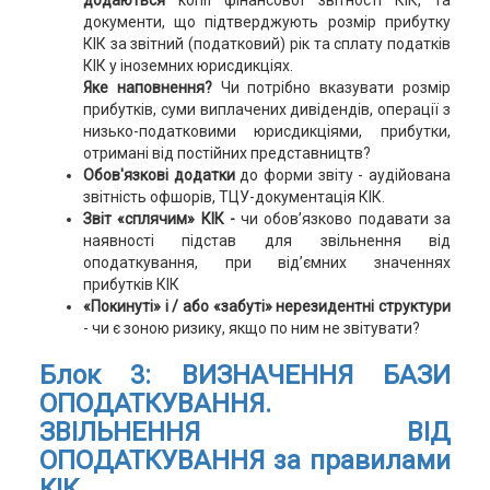
додаються
копії фінансової звітності КІК, та
документи, що підтверджують розмір прибутку
КІК за звітний (податковий) рік та сплату податків
КІК у іноземних юрисдикціях.
Яке наповнення?
Чи потрібно вказувати розмір
прибутків, суми виплачених дивідендів, операції з
низько-податковими юрисдикціями, прибутки,
отримані від постійних представництв?
Обов'язкові додатки
до форми звіту - аудійована
звітність офшорів, ТЦУ-документація КІК.
Звіт «сплячим» КІК -
чи обов’язково подавати за
наявності підстав для звільнення від
оподаткування, при від’ємних значеннях
прибутків КІК
«Покинуті» і / або «забуті» нерезидентні структури
- чи є зоною ризику, якщо по ним не звітувати?
Блок 3:
ВИЗНАЧЕННЯ БАЗИ
ОПОДАТКУВАННЯ.
ЗВІЛЬНЕННЯ ВІД
ОПОДАТКУВАННЯ за правилами
КІК.