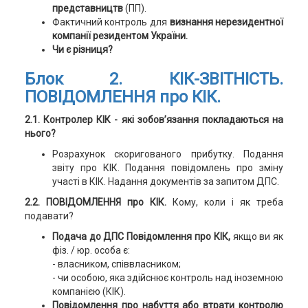
представництв
(ПП).
Фактичний контроль для
визнання нерезидентної
компанії резидентом України.
Чи є різниця?
Блок 2. КІК-ЗВІТНІСТЬ.
ПОВІДОМЛЕННЯ про КІК.
2.1. Контролер КІК - які зобов’язання покладаються на
нього?
Розрахунок скоригованого прибутку. Подання
звіту про КІК. Подання повідомлень про зміну
участі в КІК. Надання документів за запитом ДПС.
2.2. ПОВІДОМЛЕННЯ про КІК.
Кому, коли і як треба
подавати?
Подача до ДПС Повідомлення про КІК,
якщо ви як
фіз. / юр. особа є:
- власником, співвласником;
- чи особою, яка здійснює контроль над іноземною
компанією (КІК).
Повідомлення про набуття або втрати контролю