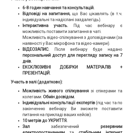
6-8 годин навчання та консультацій.
Відповіді на запитання,
що Вас цікавлять (в т.ч.
індивідуальні та надіслані заздалегідь).
Інтерактивна участь.
Під час вебінару є
можливість поставити запитання в чаті.
Можливість відео-спілкування з доповідачами (за
наявності у Вас мікрофона та відео-камери).
ВІДЕОЗАПИС.
Після вебінару буде надано
персональний доступ для перегляду запису на 7
днів.
ЕКСКЛЮЗИВНІ ДОБІРКИ МАТЕРІАЛІВ +
ПРЕЗЕНТАЦІЙ.
Участь в залі (додатково):
Можливість
живого спілкування
зі спікерами та
колегами.
Обмін досвідом.
Індивідуальні консультації експертів
(під час та по
закінченню вебінару Ви зможете поставити
питання на прикладі ваших кейсів).
10 метрів до УКРИТТЯ.
Зал
забезпечений
резервним
електропостачанням
та
стабільним інтернет