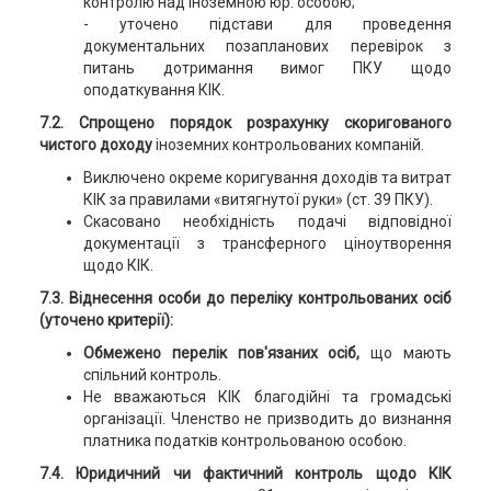
контролю над іноземною юр. особою;
- уточено підстави для проведення
документальних позапланових перевірок з
питань дотримання вимог ПКУ щодо
оподаткування КІК.
7.2. Спрощено порядок розрахунку скоригованого
чистого доходу
іноземних контрольованих компаній.
Виключено окреме коригування доходів та витрат
КІК за правилами «витягнутої руки» (ст. 39 ПКУ).
Скасовано необхідність подачі відповідної
документації з трансферного ціноутворення
щодо КІК.
7.3. Віднесення особи до переліку контрольованих осіб
(уточено критерії):
Обмежено перелік пов'язаних осіб,
що мають
спільний контроль.
Не вважаються КІК благодійні та громадські
організації. Членство не призводить до визнання
платника податків контрольованою особою.
7.4. Юридичний чи фактичний контроль щодо КІК