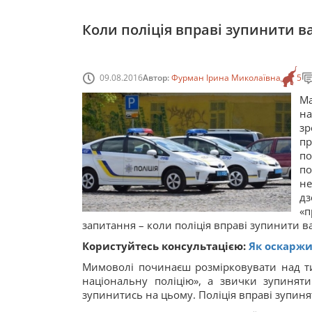
Коли поліція вправі зупинити 
09.08.2016
Автор:
Фурман Ірина Миколаївна
5
Ма
на
зр
пр
по
п
не
д
«
запитання – коли поліція вправі зупинити в
Користуйтесь консультацією:
Як оскаржи
Мимоволі починаєш розмірковувати над т
національну поліцію», а звички зупиняти
зупинитись на цьому. Поліція вправі зупиня