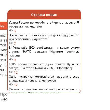
Стрічка новин
Удары России по кораблям в Черном море: в FP
аму
раскрыли последствия
6
іції
В чем польза грецких орехов для сердца, мозга
и укрепления иммунитета
и та
7
тові
В Генштабе ВСУ сообщили, на какую сумму
льки
страны НАТО выделят Украине военную
я із
помощь
сить
9
США ввели новые санкции против Кубы за
у із
сотрудничество с Китаем и РФ, – Bloomberg
єте:
12
икає
Одна настройка, которую стоит изменить всем
владельцам новых телевизоров
12
Ученые нашли отпечатки пальцев на керамике
возрастом 8000 лет: что их удивило
«Про
13
льно
Украина ставит Путина на предвыборные часы,
- Newsweek
12