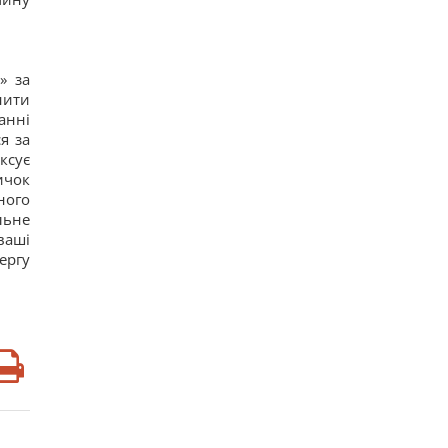
» за
нити
анні
я за
ксує
ичок
ного
льне
ваші
ергу