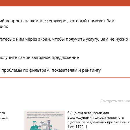
ий вопрос в нашем мессенджере , который поможет Вам
виях
етесь с ним через экран, чтобы получить услугу, Вам не нужно
получите самое выгодное предложение
 проблемы по фильтрам, показателям и рейтингу
Смотреть все но
ого
Якщо суд встановив для
я для
відшкодування шкоди наявність
підстав, передбачених приписами ч
1 ст. 1172 Ц