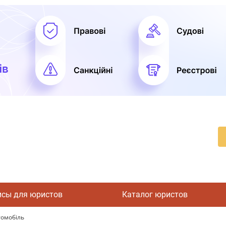
исы для юристов
Каталог юристов
томобіль