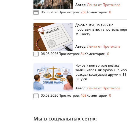
Автор:
Лента от Протокола
06.08.2026
Просмотров:
258
Коментарии:
0
Документи, на яких не
проставляється апостиль: пере
Мін’юсту
Автор:
Лента от Протокола
06.08.2026
Просмотров:
84
Коментарии:
0
Чоловік помер, але позика
залишилася: як фраза «на йог
розсуд» коштувала дружині $1,
ВС у сп
Автор:
Лента от Протокола
05.08.2026
Просмотров:
468
Коментарии:
0
Мы в социальных сетях: