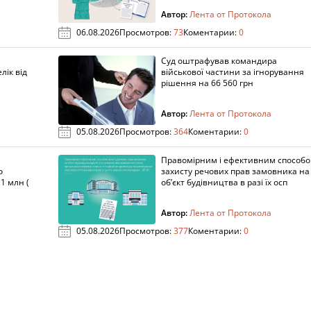
Автор:
Лента от Протокола
06.08.2026
Просмотров:
73
Коментарии:
0
Суд оштрафував командира
лік від
військової частини за ігнорування
рішення на 66 560 грн
Автор:
Лента от Протокола
05.08.2026
Просмотров:
364
Коментарии:
0
Правомірним і ефективним способ
о
захисту речових прав замовника на
1 млн (
об’єкт будівництва в разі їх осп
Автор:
Лента от Протокола
05.08.2026
Просмотров:
377
Коментарии:
0