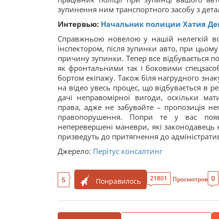
зупинення ним транспортного засобу з детал
Интервью:
Начальник полиции Хатия Де
Справжньою новелою у нашій нелегкій воді
інспектором, після зупинки авто, при цьому
причину зупинки. Тепер все відбувається по
як фронтальними так і боковими спецзасоба
бортом екіпажу. Також біля нагрудного знак
на відео увесь процес, що відбувається в р
дачі неправомірної вигоди, оскільки ма
права, адже не забувайте – пропозиція не
правопорушення. Попри те у вас появ
неперевершені маневри, які законодавець 
призведуть до притягнення до адміністратив
Джерело:
Перітус консалтинг
0
21801
5
Просмотров
Понравилось