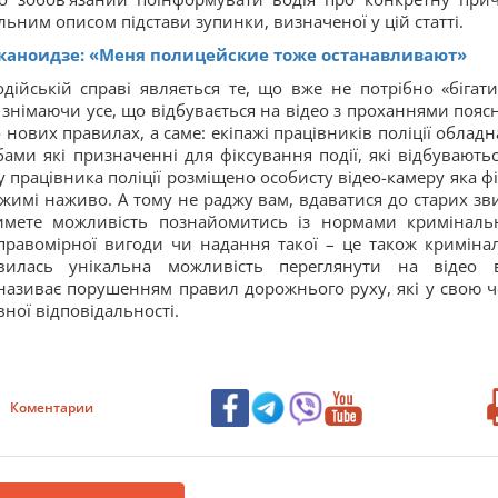
ьним описом підстави зупинки, визначеної у цій статті.
каноидзе: «Меня полицейские тоже останавливают»
йській справі являється те, що вже не потрібно «бігати
 знімаючи усе, що відбувається на відео з проханнями пояс
 нових правилах, а саме: екіпажі працівників поліції обладн
ми які призначенні для фіксування події, які відбуваютьс
у працівника поліції розміщено особисту відео-камеру яка фі
ежимі наживо. А тому не раджу вам, вдаватися до старих зв
тимете можливість познайомитись із нормами криміналь
правомірної вигоди чи надання такої – це також криміна
илась унікальна можливість переглянути на відео 
називає порушенням правил дорожнього руху, які у свою ч
ної відповідальності.
Коментарии