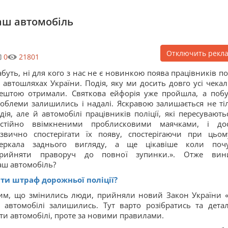
ваш автомобіль
Отключить рекл
0
21801
буть, ні для кого з нас не є новинкою поява працівників пол
 автошляхах України. Подія, яку ми досить довго усі чекал
ештою отримали. Святкова ейфорія уже пройшла, а побу
облеми залишились і надалі. Яскравою залишається не ті
дія, але й автомобілі працівників поліції, які пересуваютьс
остійно ввімкненими проблисковими маячками, і до
звично спостерігати їх появу, спостерігаючи при цьом
зеркала заднього вигляду, а ще цікавіше коли почу
прийняти праворуч до повної зупинки.». Отже вин
аш автомобіль?
ти штраф дорожньої поліції?
им, що змінились люди, прийняли новий Закон України 
 автомобілі залишились. Тут варто розібратись та дета
ти автомобілі, проте за новими правилами.