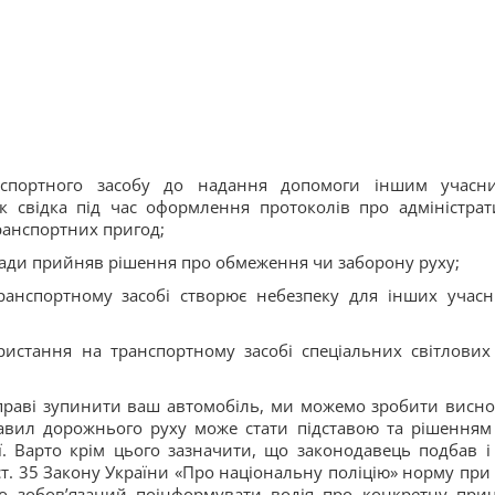
нспортного засобу до надання допомоги іншим учасн
 свідка під час оформлення протоколів про адміністрат
ранспортних пригод;
ади прийняв рішення про обмеження чи заборону руху;
ранспортному засобі створює небезпеку для інших учасн
истання на транспортному засобі спеціальних світлових
 вправі зупинити ваш автомобіль, ми можемо зробити висно
авил дорожнього руху може стати підставою та рішенням
. Варто крім цього зазначити, що законодавець подбав і
 ст. 35 Закону України «Про національну поліцію» норму при 
то зобов’язаний поінформувати водія про конкретну при