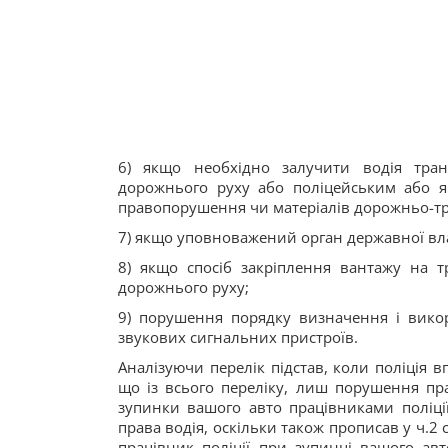
6) якщо необхідно залучити водія тра
дорожнього руху або поліцейським або як
правопорушення чи матеріалів дорожньо-т
7) якщо уповноважений орган державної вл
8) якщо спосіб закріплення вантажу на т
дорожнього руху;
9) порушення порядку визначення і викор
звукових сигнальних пристроїв.
Аналізуючи перелік підстав, коли поліція
що із всього переліку, лиш порушення пр
зупинки вашого авто працівниками поліції
права водія, оскільки також прописав у ч.2
працівник поліції при зупинці вашого ав