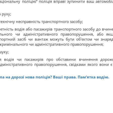
аціональну поліцію” поліція вправі зупинити ваш автомобі
 руху;
технічну несправність транспортного засобу;
четність водія або пасажирів транспортного засобу до вчин
ального чи адміністративного правопорушення, або як
спортний засіб чи вантаж можуть бути об’єктом чи знаря
кримінального чи адміністративного правопорушення;
шуку;
ня водія чи пасажирів про обставини вчинення дорож
дміністративного правопорушення, свідками якого вони є
а на дорозі нова поліція? Ваші права. Пам’ятка водію.