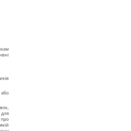
16
"Не переставайте поддерживать": Джамала
призвала мир помочь Украине во время войны
14
Прием "Мунджаро" может снизить риск
сердечных приступов, но есть нюанс, –
исследование
14
"ПриватБанк" обновил курс валют: сколько
стоит доллар сегодня
икам
17
ивні
Телескоп на Гавайях зафиксировал новые
загадочные явления на поверхности Солнца
12
иків
 або
вок,
 для
 про
якій
чину