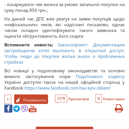
- оскаржувати чек можна за умови загальної покупки на
суму понад 850 грн.;
На даний час ДПС вже реагує на заяви покупців щодо
«нефіскальних» чеків, які надіслані письмово, однак
часом складно ідентифікувати такого заявника та
оцінити обґрунтованість його скарги
Вспомните новость:
Законопроект: Документацию
застройщиков хотят выложить в открытый доступ.
Чтобы люди до покупки жилья знали о проблемных
стройках
Всі новації у податковому законодавстві та основні
вимоги застосування норм
Податкового кодексу
України доступні також на нашій офіційній сторінці у
Facebook
https://www.facebook.com/tax.kyiv.oblast/
0
2378
1
Просмотров
Коментарии
Понравилось