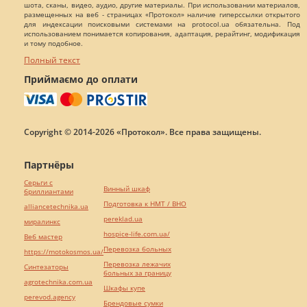
шота, сканы, видео, аудио, другие материалы. При использовании материалов,
размещенных на веб - страницах «Протокол» наличие гиперссылки открытого
для индексации поисковыми системами на protocol.ua обязательна. Под
использованием понимается копирования, адаптация, рерайтинг, модификация
и тому подобное.
Полный текст
Приймаємо до оплати
Copyright © 2014-2026 «Протокол». Все права защищены.
Партнёры
Серьги с
Винный шкаф
бриллиантами
Подготовка к НМТ / ВНО
alliancetechnika.ua
pereklad.ua
миралинкс
hospice-life.com.ua/
Веб мастер
Перевозка больных
https://motokosmos.ua/
Перевозка лежачих
Синтезаторы
больных за границу
agrotechnika.com.ua
Шкафы купе
perevod.agency
Брендовые сумки