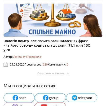
Чоловік помер, але позика залишилася: як фраза
«на його розсуд» коштувала дружині $1,1 млн ( ВС
у сп
Автор:
Лента от Протокола
05.08.2026
Просмотров:
620
Коментарии:
0
Смотреть все новости
Мы в социальных сетях:
page
group
telegram