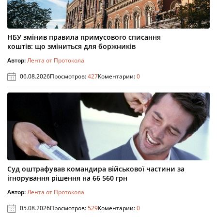
НБУ змінив правила примусового списання
коштів: що зміниться для боржників
Автор:
Лента от Протокола
06.08.2026
Просмотров:
427
Коментарии:
0
Суд оштрафував командира військової частини за
ігнорування рішення на 66 560 грн
Автор:
Лента от Протокола
05.08.2026
Просмотров:
529
Коментарии:
0