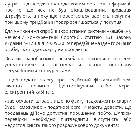
- у разі підтвердження податковим органом інформації
про те, що чек не був фіскалізований, продавця
штрафують, а покупцю повертається вартість покупки,
при цьому придбаний товар залишається у покупця.
Для уникнення спроб використання системи «кешбек» у
нечесній конкурентній боротьбі, статтею 161 Закону
України №128 від 20.09.2019 передбачена ідентифікація
особи, яка подає скаргу на продавця.
Ось які запобіжники передбачає законодавство для
унеможливлення застосування цього механізму
несумлінними конкурентами:
- щоб подати скаргу про недійсний фіскальний чек,
заявник повинен ідентифікувати себе через
електронний кабінет;.
- застосувати штраф лише по факту надходження скарги
буде неможливо - податкові органи мають довести, що
продавець дійсно допустив порушення, тобто, шляхом
перевірки необхідно підтвердити відсутність або
недостовірність такого розрахункового документа;