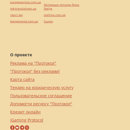
europeservice.com.ua
Натяжные потолки Nova
mk-translations.ua
Stelya
текст юа
maltina.com.ua
kievperevod.com.ua
Cылки
О проекте
Реклама на "Протокол"
"Протокол" без реклами!
Карта сайта
Тендер на юридическую услугу
Пользовательское соглашение
Допомогти ресурсу "Протокол"
Кредит онлайн
iGaming Protocol