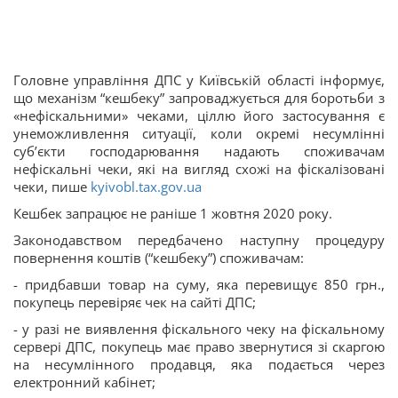
Головне управління ДПС у Київській області інформує,
що механізм “кешбеку” запроваджується для боротьби з
«нефіскальними» чеками, ціллю його застосування є
унеможливлення ситуації, коли окремі несумлінні
суб’єкти господарювання надають споживачам
нефіскальні чеки, які на вигляд схожі на фіскалізовані
чеки, пише
kyivobl.tax.gov.ua
Кешбек запрацює не раніше 1 жовтня 2020 року.
Законодавством передбачено наступну процедуру
повернення коштів (“кешбеку”) споживачам:
- придбавши товар на суму, яка перевищує 850 грн.,
покупець перевіряє чек на сайті ДПС;
- у разі не виявлення фіскального чеку на фіскальному
сервері ДПС, покупець має право звернутися зі скаргою
на несумлінного продавця, яка подається через
електронний кабінет;