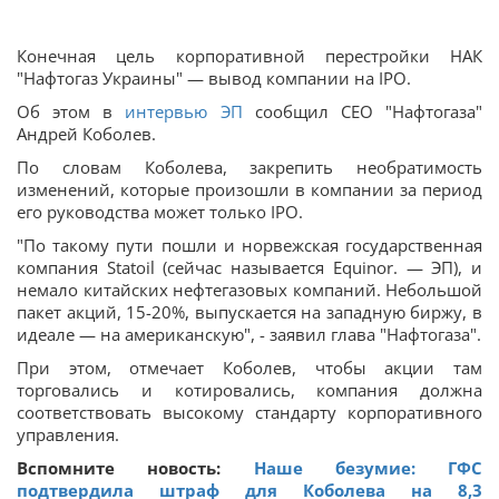
Конечная цель корпоративной перестройки НАК
"Нафтогаз Украины" — вывод компании на IPO.
Об этом в
интервью ЭП
сообщил СЕО "Нафтогаза"
Андрей Коболев.
По словам Коболева, закрепить необратимость
изменений, которые произошли в компании за период
его руководства может только IPO.
"По такому пути пошли и норвежская государственная
компания Statoil (сейчас называется Equinor. — ЭП), и
немало китайских нефтегазовых компаний. Небольшой
пакет акций, 15-20%, выпускается на западную биржу, в
идеале — на американскую", - заявил глава "Нафтогаза".
При этом, отмечает Коболев, чтобы акции там
торговались и котировались, компания должна
соответствовать высокому стандарту корпоративного
управления.
Вспомните новость:
Наше безумие: ГФС
подтвердила штраф для Коболева на 8,3