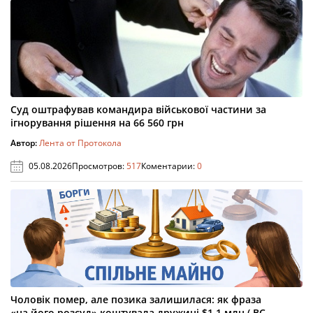
Суд оштрафував командира військової частини за
ігнорування рішення на 66 560 грн
Автор:
Лента от Протокола
05.08.2026
Просмотров:
517
Коментарии:
0
Чоловік помер, але позика залишилася: як фраза
«на його розсуд» коштувала дружині $1,1 млн ( ВС