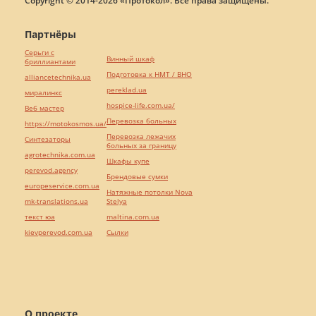
Copyright © 2014-2026 «Протокол». Все права защищены.
Партнёры
Серьги с
Винный шкаф
бриллиантами
Подготовка к НМТ / ВНО
alliancetechnika.ua
pereklad.ua
миралинкс
hospice-life.com.ua/
Веб мастер
Перевозка больных
https://motokosmos.ua/
Перевозка лежачих
Синтезаторы
больных за границу
agrotechnika.com.ua
Шкафы купе
perevod.agency
Брендовые сумки
europeservice.com.ua
Натяжные потолки Nova
mk-translations.ua
Stelya
текст юа
maltina.com.ua
kievperevod.com.ua
Cылки
О проекте