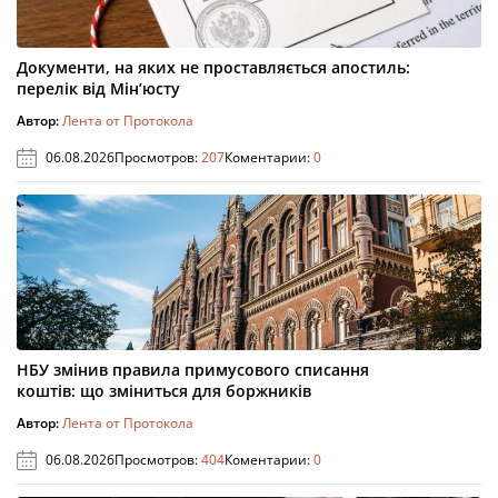
Документи, на яких не проставляється апостиль:
перелік від Мін’юсту
Автор:
Лента от Протокола
06.08.2026
Просмотров:
207
Коментарии:
0
НБУ змінив правила примусового списання
коштів: що зміниться для боржників
Автор:
Лента от Протокола
06.08.2026
Просмотров:
404
Коментарии:
0