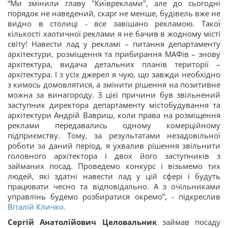
“Ми змінили главу "Київреклами", але до сьогодні
порядок не наведений, скарг не менше, будівель вже не
видно в столиці - все завішано рекламою. Такої
кількості хаотичної реклами я не бачив в жодному місті
світу! Навести лад у рекламі – питання департаменту
архітектури, розміщення та прибирання МАФів – знову
архітектура, видача детальних планів території –
архітектура. І з усіх джерел я чую, що завжди необхідно
з кимось домовлятися, а змінити рішення на позитивне
можна за винагороду. З цієї причини був звільнений
заступник директора департаменту містобудування та
архітектури Андрій Вавриш, коли права на розміщення
реклами передавались одному комерційному
підприємству. Тому, за результатами незадовільної
роботи за даний період, я ухвалив рішення звільнити
головного архітектора і двох його заступників з
займаних посад. Проведемо конкурс і візьмемо тих
людей, які здатні навести лад у цій сфері і будуть
працювати чесно та відповідально. А з очільниками
управлінь будемо розбиратися окремо”, - підкреслив
Віталій Кличко.
Сергій Анатолійович Целовальник
займав посаду