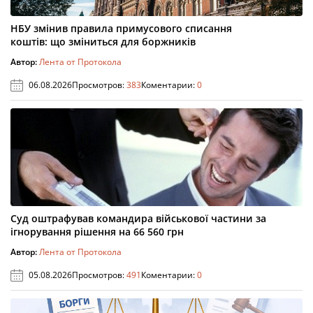
НБУ змінив правила примусового списання
коштів: що зміниться для боржників
Автор:
Лента от Протокола
06.08.2026
Просмотров:
383
Коментарии:
0
Суд оштрафував командира військової частини за
ігнорування рішення на 66 560 грн
Автор:
Лента от Протокола
05.08.2026
Просмотров:
491
Коментарии:
0