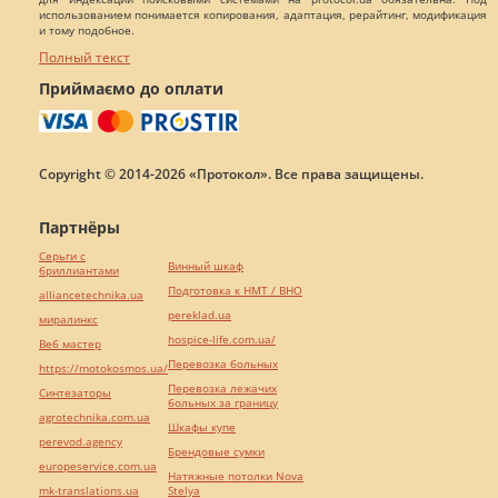
использованием понимается копирования, адаптация, рерайтинг, модификация
и тому подобное.
Полный текст
Приймаємо до оплати
Copyright © 2014-2026 «Протокол». Все права защищены.
Партнёры
Серьги с
Винный шкаф
бриллиантами
Подготовка к НМТ / ВНО
alliancetechnika.ua
pereklad.ua
миралинкс
hospice-life.com.ua/
Веб мастер
Перевозка больных
https://motokosmos.ua/
Перевозка лежачих
Синтезаторы
больных за границу
agrotechnika.com.ua
Шкафы купе
perevod.agency
Брендовые сумки
europeservice.com.ua
Натяжные потолки Nova
mk-translations.ua
Stelya