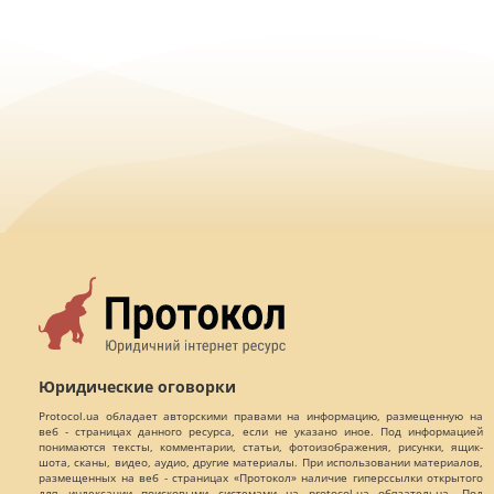
Юридические оговорки
Protocol.ua обладает авторскими правами на информацию, размещенную на
веб - страницах данного ресурса, если не указано иное. Под информацией
понимаются тексты, комментарии, статьи, фотоизображения, рисунки, ящик-
шота, сканы, видео, аудио, другие материалы. При использовании материалов,
размещенных на веб - страницах «Протокол» наличие гиперссылки открытого
для индексации поисковыми системами на protocol.ua обязательна. Под