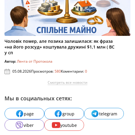
Чоловік помер, але позика залишилася: як фраза
«на його розсуд» коштувала дружині $1,1 млн ( ВС
у сп
Автор:
Лента от Протокола
05.08.2026
Просмотров:
580
Коментарии:
0
Смотреть все новости
Мы в социальных сетях:
page
group
telegram
viber
youtube