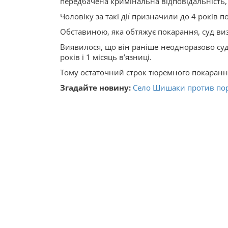
передбачена кримінальна відповідальність,
Чоловіку за такі дії призначили до 4 років п
Обставиною, яка обтяжує покарання, суд ви
Виявилося, що він раніше неодноразово суди
років і 1 місяць вʼязниці.
Тому остаточний строк тюремного покарання 
Згадайте новину:
Село Шишаки против пор