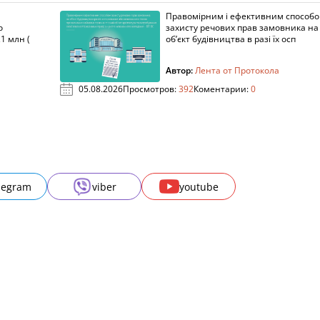
Правомірним і ефективним способ
о
захисту речових прав замовника на
1 млн (
об’єкт будівництва в разі їх осп
Автор:
Лента от Протокола
05.08.2026
Просмотров:
392
Коментарии:
0
legram
viber
youtube