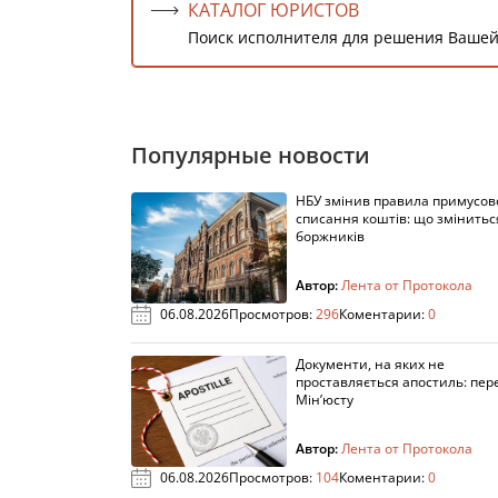
КАТАЛОГ ЮРИСТОВ
Поиск исполнителя для решения Вашей
Популярные новости
НБУ змінив правила примусов
списання коштів: що змінитьс
боржників
Автор:
Лента от Протокола
06.08.2026
Просмотров:
296
Коментарии:
0
Документи, на яких не
проставляється апостиль: пере
Мін’юсту
Автор:
Лента от Протокола
06.08.2026
Просмотров:
104
Коментарии:
0