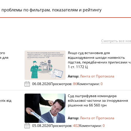
 проблемы по фильтрам, показателям и рейтингу
Смотреть все но
ого
Якщо суд встановив для
я для
відшкодування шкоди наявність
підстав, передбачених приписами ч
1 ст. 1172 Ц
Автор:
Лента от Протокола
06.08.2026
Просмотров:
86
Коментарии:
0
Суд оштрафував командира
лік від
військової частини за ігнорування
рішення на 66 560 грн
Автор:
Лента от Протокола
05.08.2026
Просмотров:
402
Коментарии:
0