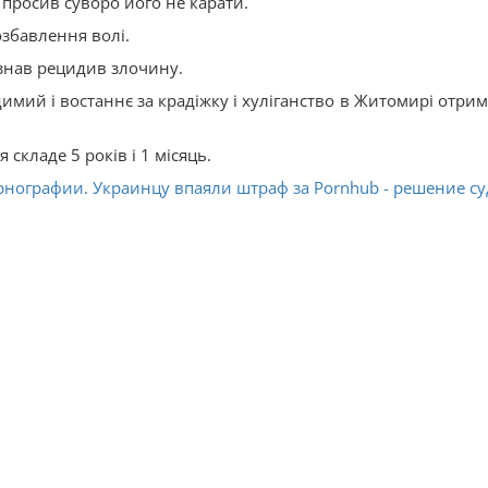
 просив суворо його не карати.
озбавлення волі.
знав рецидив злочину.
мий і востаннє за крадіжку і хуліганство в Житомирі отрим
складе 5 років і 1 місяць.
нографии. Украинцу впаяли штраф за Pornhub - решение су