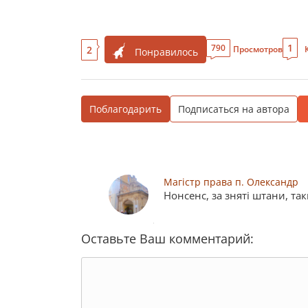
1
790
2
Просмотров
Понравилось
Поблагодарить
Подписаться на автора
Магістр права п. Олександр
Нонсенс, за зняті штани, так
Оставьте Ваш комментарий: