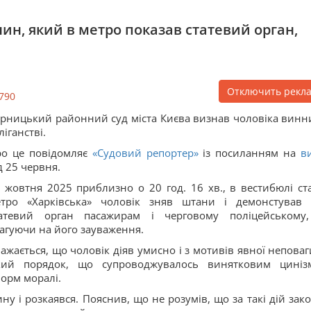
н, який в метро показав статевий орган,
Отключить рекл
790
рницький районний суд міста Києва визнав чоловіка винн
ліганстві.
о це повідомляє
«Судовий репортер»
із посиланням на
в
д 25 червня.
 жовтня 2025 приблизно о 20 год. 16 хв., в вестибюлі ста
тро «Харківська» чоловік зняв штани і демонстував 
татевий орган пасажирам і черговому поліцейському
агуючи на його зауваження.
ажається, що чоловік діяв умисно і з мотивів явної неповаг
ький порядок, що супроводжувалось винятковим циніз
орм моралі.
у і розкаявся. Пояснив, що не розумів, що за такі дій зак