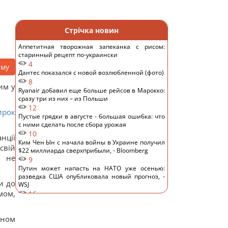
Стрічка новин
Аппетитная творожная запеканка с рисом:
старинный рецепт по-украински
4
аму
Дантес показался с новой возлюбленной (фото)
8
им у
Ryanair добавил еще больше рейсов в Марокко:
сразу три из них – из Польши
12
ирок
Пустые грядки в августе - большая ошибка: что
с ними сделать после сбора урожая
10
нції
Ким Чен Ын с начала войны в Украине получил
свій
$22 миллиарда сверхприбыли, - Bloomberg
, не
9
Путин может напасть на НАТО уже осенью:
разведка США опубликовала новый прогноз, -
и до
WSJ
мом,
16
Эксперт отключил одну настройку Android – и
смартфон перестал разряжаться ночью
оном
13