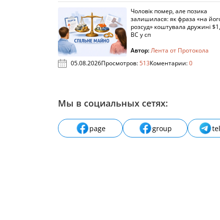
Чоловік помер, але позика
залишилася: як фраза «на йог
розсуд» коштувала дружині $1,
ВС у сп
Автор:
Лента от Протокола
05.08.2026
Просмотров:
513
Коментарии:
0
Мы в социальных сетях:
page
group
te