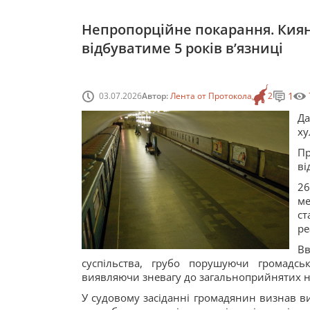
Непропорційне покарання. Кияни
відбуватиме 5 років вʼязниці
1
03.07.2026
Автор:
Лента от Протокола
2
Да
ху
Пр
ві
26
ме
с
ре
Вв
суспільства, грубо порушуючи громадс
виявляючи зневагу до загальноприйнятих н
У судовому засіданні громадянин визнав вин