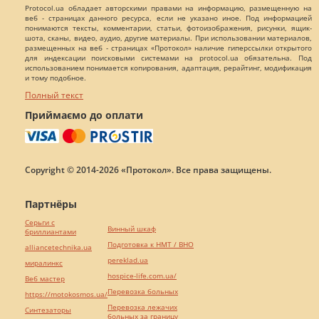
Protocol.ua обладает авторскими правами на информацию, размещенную на
веб - страницах данного ресурса, если не указано иное. Под информацией
понимаются тексты, комментарии, статьи, фотоизображения, рисунки, ящик-
шота, сканы, видео, аудио, другие материалы. При использовании материалов,
размещенных на веб - страницах «Протокол» наличие гиперссылки открытого
для индексации поисковыми системами на protocol.ua обязательна. Под
использованием понимается копирования, адаптация, рерайтинг, модификация
и тому подобное.
Полный текст
Приймаємо до оплати
Copyright © 2014-2026 «Протокол». Все права защищены.
Партнёры
Серьги с
Винный шкаф
бриллиантами
Подготовка к НМТ / ВНО
alliancetechnika.ua
pereklad.ua
миралинкс
hospice-life.com.ua/
Веб мастер
Перевозка больных
https://motokosmos.ua/
Перевозка лежачих
Синтезаторы
больных за границу