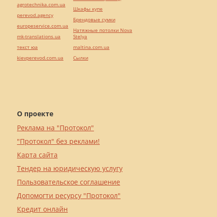
agrotechnika.com.ua
Шкафы купе
perevod.agency
Брендовые сумки
europeservice.com.ua
Натяжные потолки Nova
mk-translations.ua
Stelya
текст юа
maltina.com.ua
kievperevod.com.ua
Cылки
О проекте
Реклама на "Протокол"
"Протокол" без реклами!
Карта сайта
Тендер на юридическую услугу
Пользовательское соглашение
Допомогти ресурсу "Протокол"
Кредит онлайн