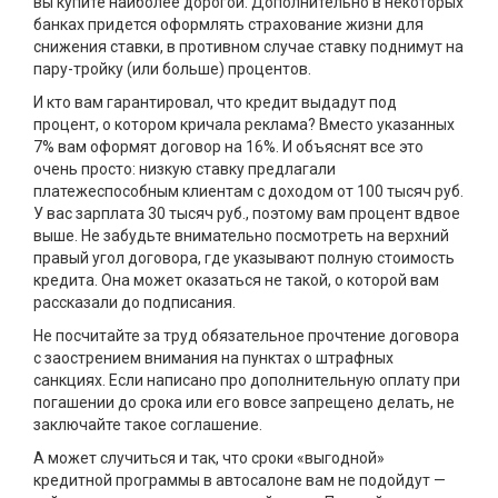
вы купите наиболее дорогой. Дополнительно в некоторых
банках придется оформлять страхование жизни для
снижения ставки, в противном случае ставку поднимут на
пару-тройку (или больше) процентов.
И кто вам гарантировал, что кредит выдадут под
процент, о котором кричала реклама? Вместо указанных
7% вам оформят договор на 16%. И объяснят все это
очень просто: низкую ставку предлагали
платежеспособным клиентам с доходом от 100 тысяч руб.
У вас зарплата 30 тысяч руб., поэтому вам процент вдвое
выше. Не забудьте внимательно посмотреть на верхний
правый угол договора, где указывают полную стоимость
кредита. Она может оказаться не такой, о которой вам
рассказали до подписания.
Не посчитайте за труд обязательное прочтение договора
с заострением внимания на пунктах о штрафных
санкциях. Если написано про дополнительную оплату при
погашении до срока или его вовсе запрещено делать, не
заключайте такое соглашение.
А может случиться и так, что сроки «выгодной»
кредитной программы в автосалоне вам не подойдут —