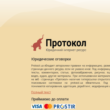
Юридические оговорки
Protocol.ua обладает авторскими правами на информацию, разм
страницах данного ресурса, если не указано иное. Под информ
тексты, комментарии, статьи, фотоизображения, рисунки, ящ
видео, аудио, другие материалы. При использовании материал
на веб - страницах «Протокол» наличие гиперссылки открытог
поисковыми системами на protocol.ua обязательна. Под 
понимается копирования, адаптация, рерайтинг, модификация и
Полный текст
Приймаємо до оплати