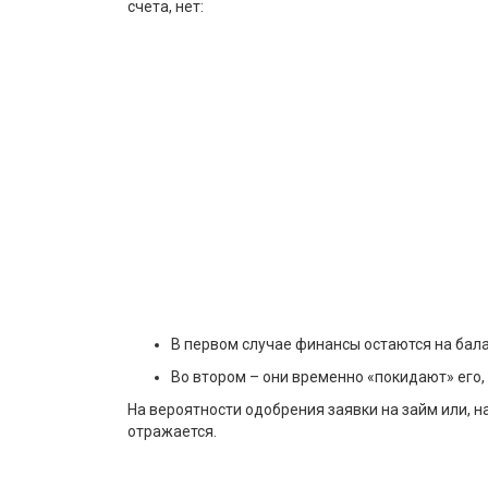
счета, нет:
В первом случае финансы остаются на бала
Во втором – они временно «покидают» его,
На вероятности одобрения заявки на займ или, 
отражается.