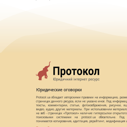
Юридические оговорки
Protocol.ua обладает авторскими правами на информацию, разм
страницах данного ресурса, если не указано иное. Под информ
тексты, комментарии, статьи, фотоизображения, рисунки, ящ
видео, аудио, другие материалы. При использовании материал
на веб - страницах «Протокол» наличие гиперссылки открытог
поисковыми системами на protocol.ua обязательна. Под 
понимается копирования, адаптация, рерайтинг, модификация и