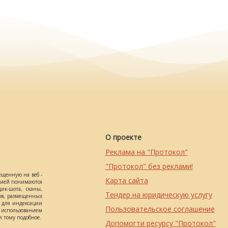
О проекте
Реклама на "Протокол"
"Протокол" без реклами!
ещенную на веб -
Карта сайта
ацией понимаются
ик-шота, сканы,
Тендер на юридическую услугу
ов, размещенных
о для индексации
Пользовательское соглашение
использованием
 тому подобное.
Допомогти ресурсу "Протокол"