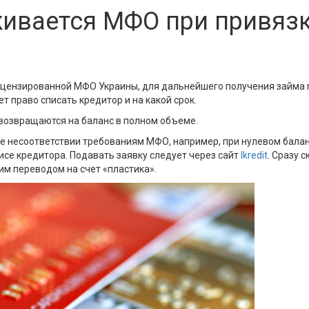
живается МФО при привяз
ицензированной МФО Украины, для дальнейшего получения займа п
т право списать кредитор и на какой срок.
 возвращаются на баланс в полном объеме.
ее несоответствии требованиям МФО, например, при нулевом баланс
исе кредитора. Подавать заявку следует через сайт
Ikredit
. Сразу 
м переводом на счет «пластика».