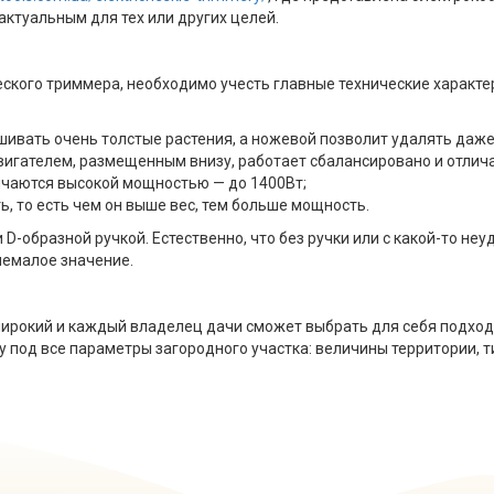
актуальным для тех или других целей.
ого триммера, необходимо учесть главные технические характери
ивать очень толстые растения, а ножевой позволит удалять даже 
игателем, размещенным внизу, работает сбалансировано и отличае
ичаются высокой мощностью — до 1400Вт;
ь, то есть чем он выше вес, тем больше мощность.
-образной ручкой. Естественно, что без ручки или с какой-то неуд
немалое значение.
широкий и каждый владелец дачи сможет выбрать для себя подход
у под все параметры загородного участка: величины территории, ти