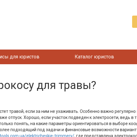
исы для юристов
Каталог юристов
рокосу для травы?
тет травой, если за ним не ухаживать. Особенно важно регулярно к
аже отпуск. Хорошо, если участок подведен к электросети, ведь в
только понять, на какие параметры ориентироваться в выборе косы
более подходящий под задачи и финансовые возможности вариант.
xtools.com.ua/elektricheskie-trimmery/
, где представлена электрокос