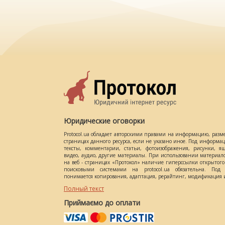
Юридические оговорки
Protocol.ua обладает авторскими правами на информацию, разм
страницах данного ресурса, если не указано иное. Под информ
тексты, комментарии, статьи, фотоизображения, рисунки, ящ
видео, аудио, другие материалы. При использовании материал
на веб - страницах «Протокол» наличие гиперссылки открытог
поисковыми системами на protocol.ua обязательна. Под 
понимается копирования, адаптация, рерайтинг, модификация и
Полный текст
Приймаємо до оплати