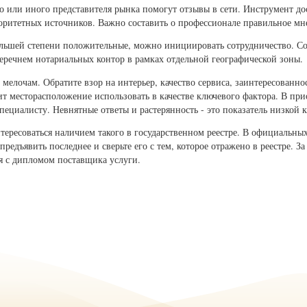
 или иного представителя рынка помогут отзывы в сети. Инструмент до
торитетных источников. Важно составить о профессионале правильное мн
ольшей степени положительные, можно инициировать сотрудничество. Со
перечнем нотариальных контор в рамках отдельной географической зоны.
елочам. Обратите взор на интерьер, качество сервиса, заинтересованнос
ит месторасположение использовать в качестве ключевого фактора. В прио
специалисту. Невнятные ответы и растерянность - это показатель низкой
ересоваться наличием такого в государственном реестре. В официальны
предъявить последнее и сверьте его с тем, которое отражено в реестре. 
я с дипломом поставщика услуги.