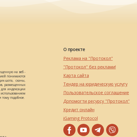
О проекте
Реклама на "Протокол"
"Протокол" без реклами!
ещенную на веб -
Карта сайта
ацией понимаются
ик-шота, сканы,
Тендер на юридическую услугу
ов, размещенных
о для индексации
Пользовательское соглашение
использованием
 тому подобное.
Допомогти ресурсу "Протокол"
Кредит онлайн
iGaming Protocol