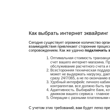
Как выбрать интернет эквайринг 
Сегодня существует огромное количество орга
взаимодействия привлекают сторонние процес
сопровождением. Как же удачно
подключить э
Оптимальная стоимость транзакци
счет вашего интернет-магазина. П
обслуживание
расчетного счета и 
Всесторонняя техническая поддерж
может не выдержать нагрузку, да
сразу 24/7/365, а не по окончанию
Удобный интерфейс личного кабине
контрагентам. все должно быть про
Адаптивность. В
ыбирайте банк, к
движком вашего сервиса - главное
Операции с разными платежными си
С учетом этих требований, вам будет легко пр