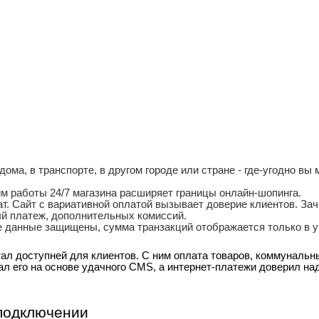
ома, в транспорте, в другом городе или стране - где-угодно вы
м работы 24/7 магазина расширяет границы онлайн-шопинга.
т. Сайт с вариативной оплатой вызывает доверие клиентов. За
ый платеж, дополнительных комиссий.
 данные защищены, сумма транзакций отображается только в у
л доступней для клиентов. С ним оплата товаров, коммунальны
ал его на основе удачного CMS, а интернет-платежи доверил на
 подключении