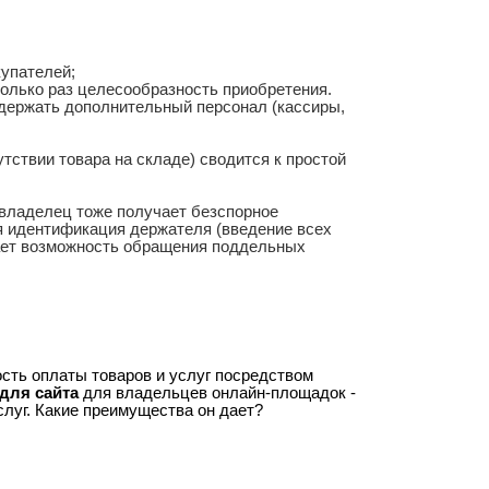
купателей;
колько раз целесообразность приобретения.
одержать дополнительный персонал (кассиры,
утствии товара на складе) сводится к простой
 владелец тоже получает безспорное
я идентификация держателя (введение всех
ает возможность обращения поддельных
сть оплаты товаров и услуг посредством
для сайта
для владельцев онлайн-площадок -
слуг. Какие преимущества он дает?