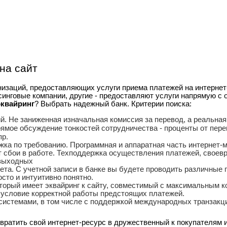
на сайт
низаций, предоставляющих услуги приема платежей на интерне
синговые компании, другие - предоставляют услуги напрямую 
квайринг
? Выбрать надежный банк. Критерии поиска:
й. Не заниженная изначальная комиссия за перевод, а реальна
рямое обсуждение тонкостей сотрудничества - проценты от перев
пр.
ка по требованию. Программная и аппаратная часть интернет-м
ет сбои в работе. Техподдержка осуществления платежей, свое
 выходных
та. С учетной записи в банке вы будете проводить различные 
сто и интуитивно понятно.
оторый имеет эквайринг к сайту, совместимый с максимальным 
 условие корректной работы предстоящих платежей.
стемами, в том числе с поддержкой международных транзакций - 
евратить свой интернет-ресурс в дружественный к покупателям и