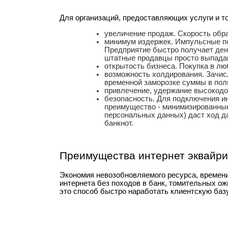
Для организаций, предоставляющих услуги и то
увеличение продаж. Скорость обр
минимум издержек. Импульсные пок
Предприятие быстро получает день
штатные продавцы просто выпадаю
открытость бизнеса. Покупка в лю
возможность холдирования. Зачис
временной заморозке суммы в пол
привлечение, удержание высокодо
безопасность. Для подключения ин
преимущество - минимизированные
персональных данных) даст ход 
банкнот.
Преимущества интернет эквайри
Экономия невозобновляемого ресурса, времени
интернета без походов в банк, томительных ож
это способ быстро наработать клиентскую базу