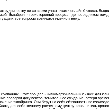
к сотрудничеству не со всеми участниками онлайн бизнеса. Выдв
жей. Эквайринг - трехсторонний процесс, где посредником меж
итуациях все вопросы возникают именно к нему.
компаниях. Этот процесс - низкомаржинальный бизнес для банко
вание проверки документов, томительное ожидание, потеря врем
лючение эквайринга. Они берут на себя обязанности по взаимод
Благодаря собственному расчетному центру исполнитель прово