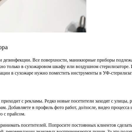
юра
и дезинфекции. Все поверхности, маникюрные приборы подлежат
но только в сухожаровом шкафу или воздушном стерилизаторе. И
изации в сухожаре нужно поместить инструменты в УФ-стерилиза
риходит с рекламы. Редко новые посетители заходят с улицы, р
ам. Добавляете в профиль фото работ, до/после, видео процесса 
о с прайсом.
принимать посетителей. Попросите постоянных клиентов сделать 
ой, рекомендации знакомых воспринимаются лучше. За это подар