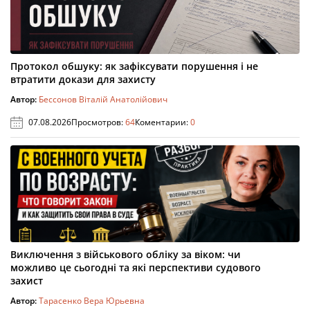
Протокол обшуку: як зафіксувати порушення і не
втратити докази для захисту
Автор:
Бессонов Віталій Анатолійович
07.08.2026
Просмотров:
64
Коментарии:
0
Виключення з військового обліку за віком: чи
можливо це сьогодні та які перспективи судового
захист
Автор:
Тарасенко Вера Юрьевна