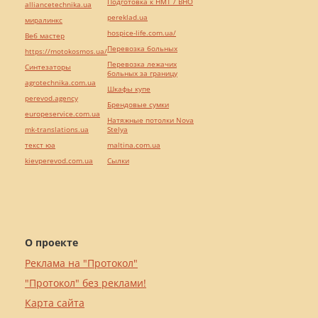
Подготовка к НМТ / ВНО
alliancetechnika.ua
pereklad.ua
миралинкс
hospice-life.com.ua/
Веб мастер
Перевозка больных
https://motokosmos.ua/
Перевозка лежачих
Синтезаторы
больных за границу
agrotechnika.com.ua
Шкафы купе
perevod.agency
Брендовые сумки
europeservice.com.ua
Натяжные потолки Nova
mk-translations.ua
Stelya
текст юа
maltina.com.ua
kievperevod.com.ua
Cылки
О проекте
Реклама на "Протокол"
"Протокол" без реклами!
Карта сайта