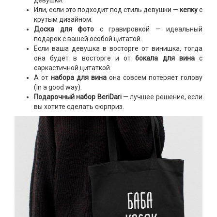
девушки.
Или, если это подходит под стиль девушки —
кепку
с
крутым дизайном.
Доска для фото
с гравировкой — идеальный
подарок с вашей особой цитатой.
Если ваша девушка в восторге от винишка, тогда
она будет в восторге и от
бокала для вина
с
саркастичной цитаткой.
А от
набора для вина
она совсем потеряет голову
(in a good way).
Подарочный набор
BeriDari
— лучшее решение, если
вы хотите сделать сюрприз.