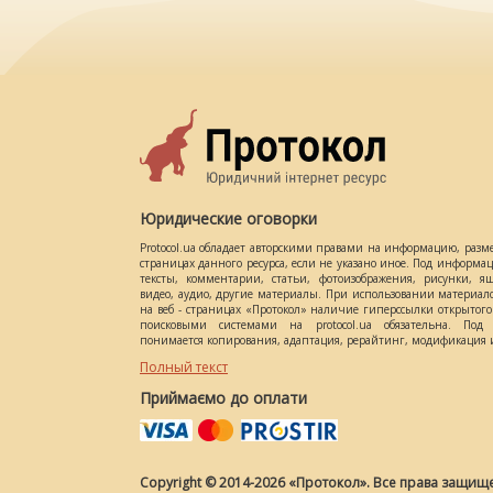
Юридические оговорки
Protocol.ua обладает авторскими правами на информацию, разм
страницах данного ресурса, если не указано иное. Под информ
тексты, комментарии, статьи, фотоизображения, рисунки, ящ
видео, аудио, другие материалы. При использовании материал
на веб - страницах «Протокол» наличие гиперссылки открытог
поисковыми системами на protocol.ua обязательна. Под 
понимается копирования, адаптация, рерайтинг, модификация и
Полный текст
Приймаємо до оплати
Copyright © 2014-2026 «Протокол». Все права защищ