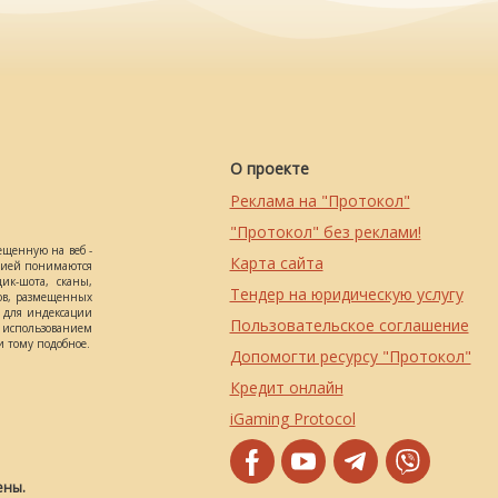
О проекте
Реклама на "Протокол"
"Протокол" без реклами!
ещенную на веб -
Карта сайта
ацией понимаются
ик-шота, сканы,
Тендер на юридическую услугу
ов, размещенных
о для индексации
Пользовательское соглашение
использованием
 тому подобное.
Допомогти ресурсу "Протокол"
Кредит онлайн
iGaming Protocol
ены.