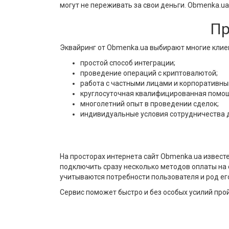
могут не переживать за свои деньги. Obmenka.u
Пр
Эквайринг от Obmenka.ua выбирают многие клие
простой способ интеграции;
проведение операций с криптовалютой;
работа с частными лицами и корпоративны
круглосуточная квалифицированная помощ
многолетний опыт в проведении сделок;
индивидуальные условия сотрудничества д
На просторах интернета сайт Obmenka.ua извест
подключить сразу несколько методов оплаты на
учитываются потребности пользователя и род ег
Сервис поможет быстро и без особых усилий про