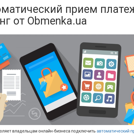
оматический прием платеж
г от Obmenka.ua
зволяет владельцам онлайн-бизнеса подключить
автоматический п