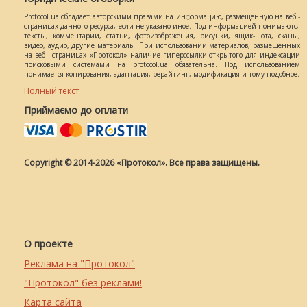
Protocol.ua обладает авторскими правами на информацию, размещенную на веб -
страницах данного ресурса, если не указано иное. Под информацией понимаются
тексты, комментарии, статьи, фотоизображения, рисунки, ящик-шота, сканы,
видео, аудио, другие материалы. При использовании материалов, размещенных
на веб - страницах «Протокол» наличие гиперссылки открытого для индексации
поисковыми системами на protocol.ua обязательна. Под использованием
понимается копирования, адаптация, рерайтинг, модификация и тому подобное.
Полный текст
Приймаємо до оплати
Copyright © 2014-2026 «Протокол». Все права защищены.
О проекте
Реклама на "Протокол"
"Протокол" без реклами!
Карта сайта