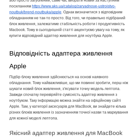
або просто загублений, саме час вибрати новий за наступним
посиланням
https://www.aks.ua/catalog/zaryadnoye-ustroistvo-
noutbuk/brend-noutbuka/apple
. Однак визначитися з
відповідним
обладнанням не так-то просто.
Від
того, чи правильно
підібраний
блок живлення, залежатиме
стабільність
роботи
і
продуктивність
Macbook. Тому в
сьогоднішній
статті
акцентуємо
увагу на тому, як
купити
відповідний
адаптер живлення для ноутбука Apple.
Відповідність
адаптера живлення
Apple
Підбір
блоку живлення
здійснюється
на
основі
наявного
обладнання. Тому
найважливіше
, що ми
повинні
зробити, перш
ніж
шукати новий блок живлення, з'ясувати точну модель лептопа.
Завжди спочатку
перевіряйте
сумісність
адаптер живлення з
ноутбуком. Таку
інформацію
можна знайти на
офіційному
сайті
Apple. Там, у
категорії
аксесуарів
для MacBook, ви знайдете
кілька
різних
блоків
живлення
із
зазначенням
точної
назви та маркування
для
кожної
моделі
лептопа.
Якісний
адаптер живлення для MacBook