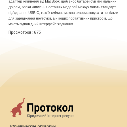
адаптер живлення
від
MacBook, щоб знос
батареї
був
мінімальний
.
До
речі
, блоки живлення
останніх
моделей макбук мають стандарт
під'єднання
USB-C, тож
їх
сміливо
можна використовувати не
тільки
для заряджання
ноутбуків
, а й
інших
портативних
пристроїв
, що
мають
відповідний
інтерфейс
з'єднання
.
Просмотров :
675
Юридические оговорки