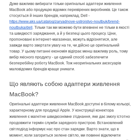
Дуже важливо вибирати
тільки
оригінальні
адаптери живлення
MacBook або
продукцію
відомих
перевірених
виробників
. Це також
стосується
й
інших
брендів
, наприклад, Dell -
https://www.aks.ua/catalog/zaryadnoye-ustroistvo-noutbuk/brend-
noutbuka/dell
.
Тільки
так ми можемо бути
впевнені
не
тільки
в
якості
та
швидкості
заряджання, а й у
безпеці
цього процесу.
Ціни
,
пропоновані
в
інтернет
-магазинах, можуть
відрізнятися
, але
завжди варто звертати увагу на те, чи
дійсно
це
оригінальний
товар. У цьому
питанні
економія
відіграє
менш важливу роль, тому
вибір
якісного
продукту - це
єдиний
спосіб
забезпечити
безперебійну
роботу MacBook. Тож
неоригінальних
аксесуарів
маловідомих
брендів
краще уникати.
Що являють собою адаптери живлення
MacBook?
Оригінальні
адаптери живлення MacBook
доступні
в
білому
кольорі
,
характерному для
продукції
Apple. У
конструкції
конектора
живлення
є
магнітне
швидкознімне
з'єднання
, яке
дає
змогу
істотно
продовжити
термін
служби зарядного пристрою. Встановлений
світлодіод
інформує
нас про стан зарядки. Варто знати, що в
момент, коли загориться зелене
світло
, ми
повинні
відключити