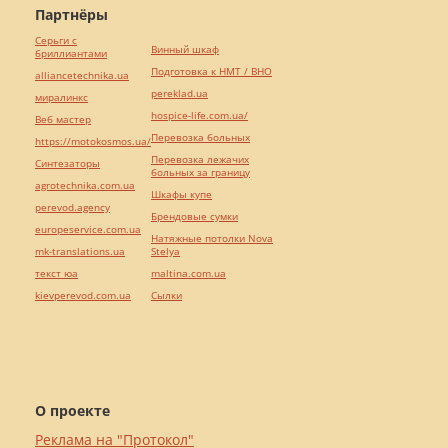
Партнёры
Серьги с
Винный шкаф
бриллиантами
Подготовка к НМТ / ВНО
alliancetechnika.ua
pereklad.ua
миралинкс
hospice-life.com.ua/
Веб мастер
Перевозка больных
https://motokosmos.ua/
Перевозка лежачих
Синтезаторы
больных за границу
agrotechnika.com.ua
Шкафы купе
perevod.agency
Брендовые сумки
europeservice.com.ua
Натяжные потолки Nova
mk-translations.ua
Stelya
текст юа
maltina.com.ua
kievperevod.com.ua
Cылки
О проекте
Реклама на "Протокол"