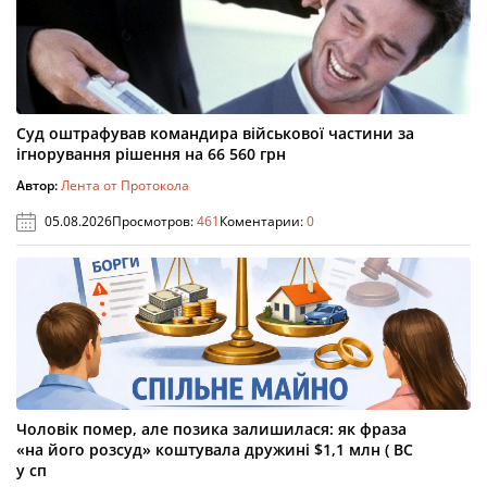
Суд оштрафував командира військової частини за
ігнорування рішення на 66 560 грн
Автор:
Лента от Протокола
05.08.2026
Просмотров:
461
Коментарии:
0
Чоловік помер, але позика залишилася: як фраза
«на його розсуд» коштувала дружині $1,1 млн ( ВС
у сп