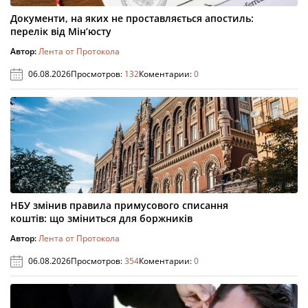
Документи, на яких не проставляється апостиль:
перелік від Мін’юсту
Автор:
Лента от Протокола
06.08.2026
Просмотров:
132
Коментарии:
0
НБУ змінив правила примусового списання
коштів: що зміниться для боржників
Автор:
Лента от Протокола
06.08.2026
Просмотров:
354
Коментарии:
0